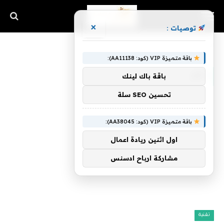
×
توصيات :
الرئيسية
»
نام
باقة متميزة VIP (كود: AA11138):
نام
باقة باك لينك
تحسين SEO سلة
باقة متميزة VIP (كود: AA38045):
اول اثنين ريادة اعمال
مشاركة ارباح ادسنس
تقنية