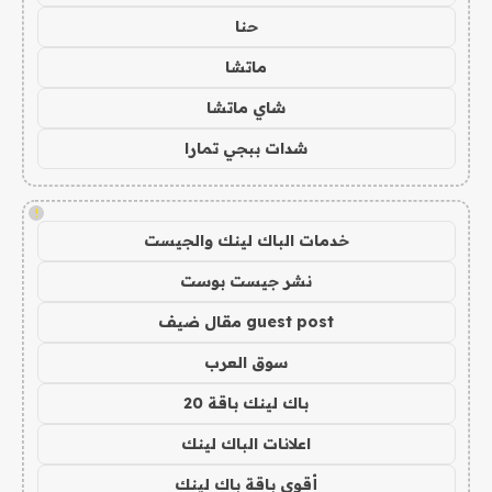
حنا
ماتشا
شاي ماتشا
شدات ببجي تمارا
!
خدمات الباك لينك والجيست
نشر جيست بوست
guest post مقال ضيف
سوق العرب
باك لينك باقة 20
اعلانات الباك لينك
أقوى باقة باك لينك