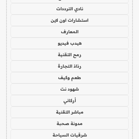
نادي الترددات
استشارات اون لاين
المعارف
هيدب فيديو
رمح التقنية
رذاذ التجارة
طعم وكيف
شهود نت
أركاني
مباشر التقنية
مدونة صحبة
شرقيات السياحة