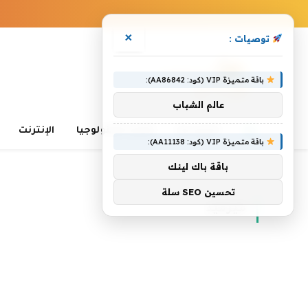
×
توصيات :
باقة متميزة VIP (كود: AA86842):
عالم الشباب
الرئيسية
تعلم التكنولوجيا
الإنترنت
باقة متميزة VIP (كود: AA11138):
باقة باك لينك
الرئيسية
»
ميرميد
تحسين SEO سلة
ميرميد