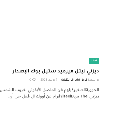
تقنية
ديزني ليتل ميرميد ستيل بوك الإصدار
بواسطة
فريق اشراق التقنية
7 يوليو، 2023
0
الحوريةالصغيرةيلهم فن الملصق الأيقوني لغروب الشمس م
ديزني: The سteelBالافراج عن أووك ال فعل حى أو…