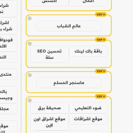
اعمال
ادسنس
شراء 
نص
!
اشراق
عالم الشباب
شراء با
فودوافو
!
الات
باقة باك لينك
تحسين SEO
الت
سلة
منتدى 
!
ماسنجر المسلم
باك 
وجيست
!
ضوء التعليمي
صحيفة برق
مجلة 
موقع اشراقات
موقع اشراق اون
لاين
موقع
للت