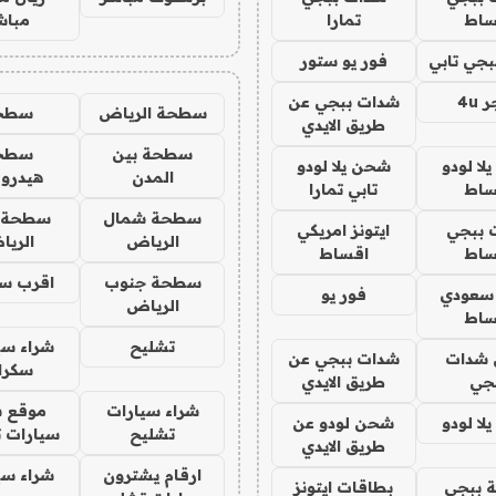
ساط
تمارا
مباش
جي تابي
فور يو ستور
4u
شدات ببجي عن
سطحة الرياض
سطح
طريق الايدي
سطحة بين
سطح
ا لودو
شحن يلا لودو
المدن
هيدرو
ساط
تابي تمارا
سطحة شمال
سطحة 
 ببجي
ايتونز امريكي
الرياض
الري
ساط
اقساط
سطحة جنوب
اقرب س
 سعودي
فور يو
الرياض
ساط
تشليح
شراء سي
شدات
شدات ببجي عن
سكرا
جي
طريق الايدي
شراء سيارات
موقع ش
ا لودو
شحن لودو عن
تشليح
سيارات 
طريق الايدي
ارقام يشترون
شراء سي
 ببجي
بطاقات ايتونز