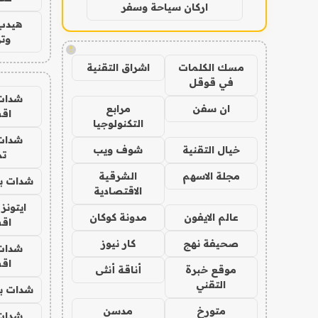
اركان سياحة وسفر
هيدب
وتر
!
مسك الكلمات
اشراق التقنية
في قوقل
شدات
ان سفن
مرابع
اق
التكنولوجيا
شدات
خيال التقنية
شوف ويب
تم
مجلة الاسهم
الشرقية
شدات بب
الاقتصادية
ايتونز
عالم الايفون
مدونة كوكان
اق
صحيفة نهج
كار نيوز
شدات
اق
موقع خبرة
أناقة أنثى
التقني
شدات بب
متورخ
مدسن
شدات