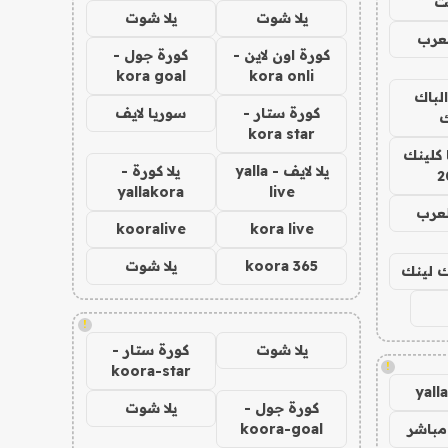
ت
يلا شوت
يلا شوت
عرب
كورة اون لاين -
كورة جول -
kora goal
kora onli
الباك
كورة ستار -
سوريا لايف
ك
kora star
 كلينك
يلا لايف - yalla
يلا كورة -
2
yallakora
live
لعرب
kooralive
kora live
koora 365
يلا شوت
اك لينك
!
يلا شوت
كورة ستار -
!
koora-star
yall
كورة جول -
يلا شوت
مباشر
koora-goal