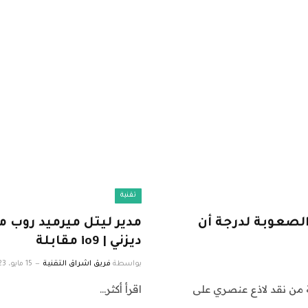
تقنية
لصعوبة لدرجة أن
مدير ليتل ميرميد روب
ديزني | io9 مقابلة
بواسطة
فريق اشراق التقنية
15 مايو، 2023
لة من نقد لاذع عنصري على
اقرأ أكثر…