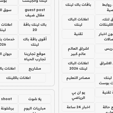
لينك والجيست
بوس
روابط
باقات باك لينك
ية
guest post
سوق ال
مقال ضيف
 لنك،
اعلانات الباك
كلينكات
لينك
باك لينك باقة
اعلانات 
20
لين
ن اخبار
تقنية
صالات
أقوى باقة باك
خدمات با
لينك
026
دريس
اشراق العالم
عالم كبير
موقع تجاربنا
ديوان ا
تجارب الحياه
الاشراق
اعلانات الباك
لينك 2026
مشاريع
اعلانات ب
لينك
مصادر التعليم
اعلانات باكلينك
 بوست
تقنية
يو ان بي
الرياضي
يلا شوت
a shoot
 حالة
اخبار 24 ساعة
مباريات اليوم
برشلونة 
عليم