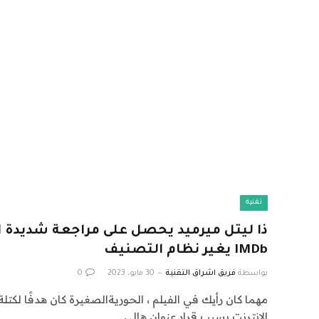
تقنية
ذا ليتل ميرميد يحصل على مراجعة شديدة ا
IMDb يغير نظام التصنيف
بواسطة
فريق اشراق التقنية
30 مايو، 2023
0
مهما كان رأيك في الفيلم ، الحوريةالصغيرة كان هدفًا لكت
الإنترنت بسبب قرار عنوان هالي…