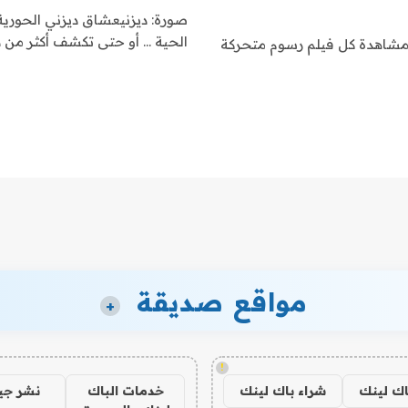
صورة: ديزنيعشاق ديزني الحورية
الحية … أو حتى تكشف أكثر من د
 مشاهدة كل فيلم رسوم متحركة
مواقع صديقة
+
!
اك لينك
شراء باك لينك
خدمات الباك
نشر ج