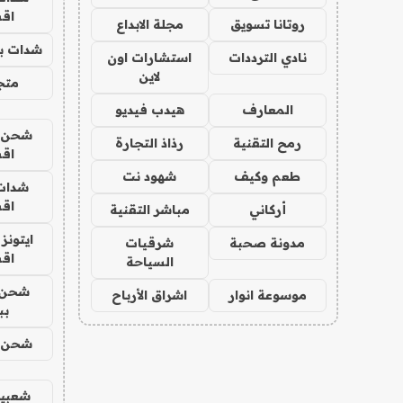
اق
روتانا تسويق
مجلة الابداع
شدات بب
نادي الترددات
استشارات اون
لاين
متجر 
المعارف
هيدب فيديو
شحن يل
رمح التقنية
رذاذ التجارة
اق
طعم وكيف
شهود نت
شدات
اق
أركاني
مباشر التقنية
ايتونز
مدونة صحبة
شرقيات
اق
السياحة
شحن 
موسوعة انوار
اشراق الأرباح
بب
شحن يل
شعبية