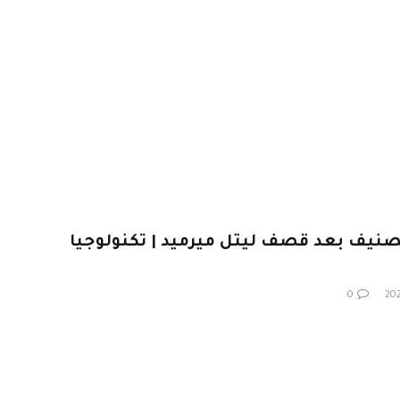
التصنيف بعد قصف ليتل ميرميد | تكنولوجيا
0