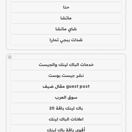
حنا
ماتشا
شاي ماتشا
شدات ببجي تمارا
!
خدمات الباك لينك والجيست
نشر جيست بوست
guest post مقال ضيف
سوق العرب
باك لينك باقة 20
اعلانات الباك لينك
أقوى باقة باك لينك