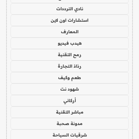
نادي الترددات
استشارات اون لاين
المعارف
هيدب فيديو
رمح التقنية
رذاذ التجارة
طعم وكيف
شهود نت
أركاني
مباشر التقنية
مدونة صحبة
شرقيات السياحة