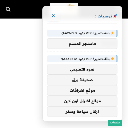
×
توصيات :
الرئيسية
»
مجربة
باقة متميزة VIP (كود: AA26790):
مجربة
ماسنجر المسلم
باقة متميزة VIP (كود: AA35872):
ضوء التعليمي
صحيفة برق
موقع اشراقات
موقع اشراق اون لاين
اركان سياحة وسفر
منصات