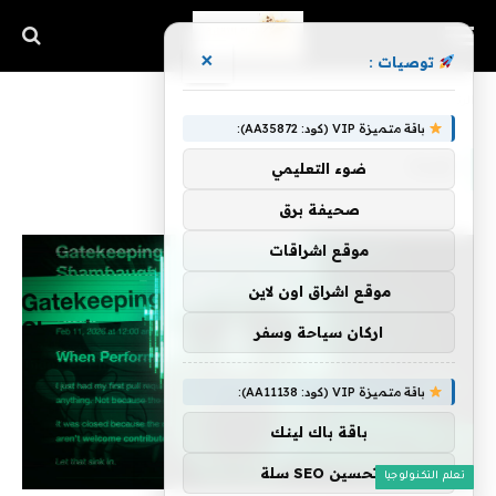
×
توصيات :
الرئيسية
»
لمدة
باقة متميزة VIP (كود: AA35872):
لمدة
ضوء التعليمي
صحيفة برق
موقع اشراقات
موقع اشراق اون لاين
اركان سياحة وسفر
باقة متميزة VIP (كود: AA11138):
باقة باك لينك
تحسين SEO سلة
تعلم التكنولوجيا