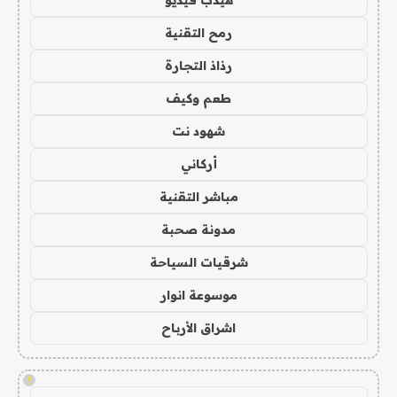
هيدب فيديو
رمح التقنية
رذاذ التجارة
طعم وكيف
شهود نت
أركاني
مباشر التقنية
مدونة صحبة
شرقيات السياحة
موسوعة انوار
اشراق الأرباح
!