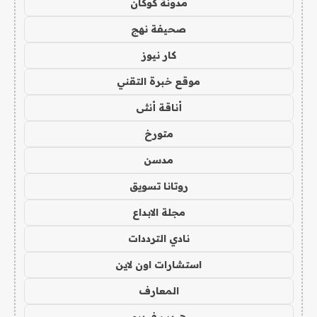
مدونة كوكان
صحيفة نهج
كار نيوز
موقع خبرة التقني
أناقة أنثى
متورخ
مدسن
روتانا تسويق
مجلة الابداع
نادي الترددات
استشارات اون لاين
المعارف