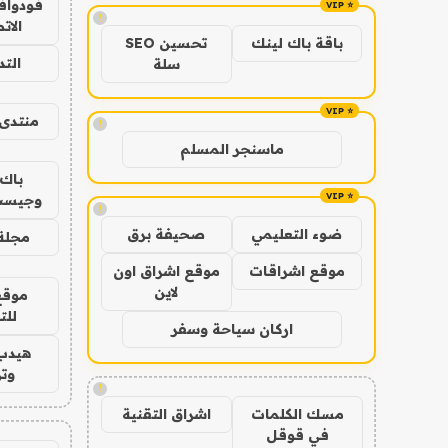
فودوافو
!
الات
باقة باك لينك
تحسين SEO
الت
سلة
منتدى 
!
ماسنجر المسلم
باك 
وجيست
!
ضوء التعليمي
صحيفة برق
مجلة 
موقع اشراقات
موقع اشراق اون
لاين
موقع
للت
اركان سياحة وسفر
هيدب
وتر
!
مسك الكلمات
اشراق التقنية
في قوقل