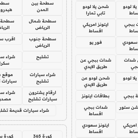
سطحة بين
سطح
ا لودو
شحن يلا لودو
المدن
هيدرو
ساط
تابي تمارا
سطحة شمال
سطحة 
 ببجي
ايتونز امريكي
الرياض
الري
ساط
اقساط
سطحة جنوب
اقرب س
 سعودي
فور يو
الرياض
ساط
تشليح
شراء سي
شدات
شدات ببجي عن
سكرا
جي
طريق الايدي
شراء سيارات
موقع ش
ا لودو
شحن لودو عن
تشليح
سيارات 
طريق الايدي
ارقام يشترون
شراء سي
 ببجي
بطاقات ايتونز
سيارات تشليح
مصدو
شن ستور
شدات ببجي
شراء سيارات قديمة تشلي
اقساط
 امريكي
ايتونز سعودي
ساط
اقساط
كورة 365
كورة س