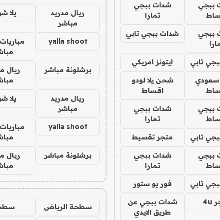
 ببجي
شدات ببجي
ريال مدريد
يلا ش
ساط
تمارا
مباشر
 ببجي
شدات ببجي تابي
yalla shoot
مباريات 
ارا
مباش
جي تابي
ايتونز امريكي
برشلونة مباشر
ريال م
 سعودي
شحن يلا لودو
مباش
ساط
اقساط
ريال مدريد
يلا ش
 ببجي
شدات ببجي
مباشر
ساط
تمارا
yalla shoot
مباريات 
جي تابي
متجر تقسيط
مباش
 ببجي
شدات ببجي
برشلونة مباشر
ريال م
ساط
تمارا
مباش
جي تابي
فور يو ستور
4u
شدات ببجي عن
سطحة الرياض
سطح
طريق الايدي