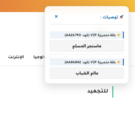
×
توصيات :
باقة متميزة VIP (كود: AA26790):
ماسنجر المسلم
الرئيسية
تعلم التكنولوجيا
الإنترنت
باقة متميزة VIP (كود: AA86842):
عالم الشباب
الرئيسية
»
للتجميد
للتجميد