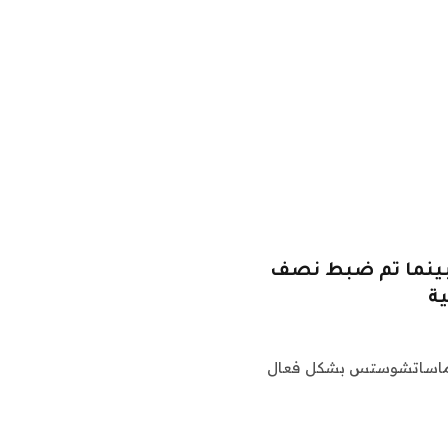
 بينما تم ضبط نصف
ية
ى ماساتشوستس بشكل فعال