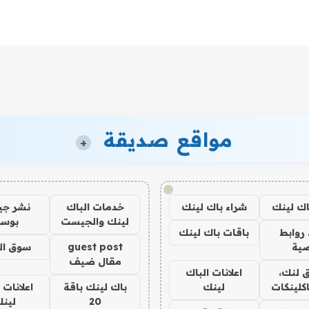
مواقع صديقة
+
!
اك لينك
شراء باك لينك
خدمات الباك
نشر ج
لينك والجيست
بوس
روابط
باقات باك لينك
ية
guest post
سوق ال
مقال ضيف
 لنك،
اعلانات الباك
كلينكات
لينك
باك لينك باقة
اعلانات 
20
لين