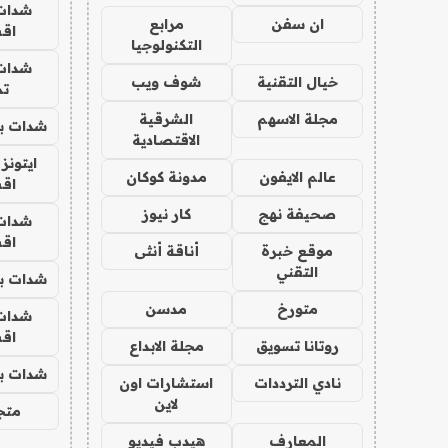
شدات
ان سفن
مرابع
اق
التكنولوجيا
شدات
خيال التقنية
شوف ويب
تم
مجلة الاسهم
الشرقية
شدات بب
الاقتصادية
ايتونز
عالم الايفون
مدونة كوكان
اق
صحيفة نهج
كار نيوز
شدات
اق
موقع خبرة
أناقة أنثى
التقني
شدات بب
متورخ
مدسن
شدات
اق
روتانا تسويق
مجلة الابداع
شدات بب
نادي الترددات
استشارات اون
لاين
متجر 
المعارف
هيدب فيديو