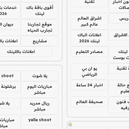
ن اخبار
تقنية
صالات
أقوى باقة باك
خدمات با
لينك
026
دريس
اشراق العالم
عالم كبير
موقع تجاربنا
ديوان ا
تجارب الحياه
الاشراق
اعلانات الباك
لينك 2026
مشاريع
اعلانات ب
لينك
مصادر التعليم
اعلانات باكلينك
 بوست
تقنية
يو ان بي
الرياضي
يلا شوت
a shoot
 حالة
اخبار 24 ساعة
مباريات اليوم
برشلونة 
عليم
مباشر
 فنون
صحيفة العالم
ريال مدريد
يلا ش
فيه
مباشر
yalla shoot
مباريات 
!
مباش