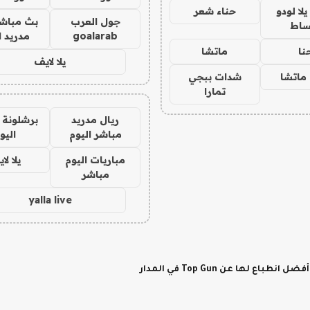
ا لودو
حناء شعر
جول العرب
بث مباشر
ساط
goalarab
مدريد ا
نا
ماتشا
يلا لايف
ماتشا
شدات ببجي
تمارا
ريال مدريد
برشلونة 
مباشر اليوم
اليو
مباريات اليوم
يلا لا
مباشر
yalla live
لها عن Top Gun في المدار