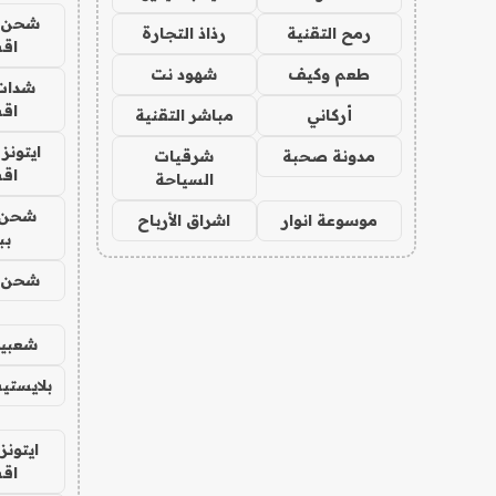
شحن يل
رمح التقنية
رذاذ التجارة
اق
طعم وكيف
شهود نت
شدات
اق
أركاني
مباشر التقنية
ايتونز
مدونة صحبة
شرقيات
اق
السياحة
شحن 
موسوعة انوار
اشراق الأرباح
بب
شحن يل
شعبية
بلايستي
ايتونز
اق