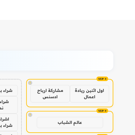
!
شراء ب
اول اثنين ريادة
مشاركة ارباح
اعمال
ادسنس
شراء 
نص
!
اشراق
عالم الشباب
شراء با