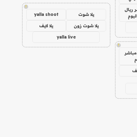
!
 ريال
يلا شوت
yalla shoot
ليوم
يلا شوت زون
يلا لايف
yalla live
!
مباشر
م
يف