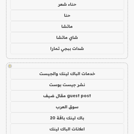
حناء شعر
حنا
ماتشا
شاي ماتشا
شدات ببجي تمارا
!
خدمات الباك لينك والجيست
نشر جيست بوست
guest post مقال ضيف
سوق العرب
باك لينك باقة 20
اعلانات الباك لينك