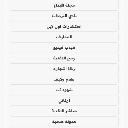
مجلة الابداع
نادي الترددات
استشارات اون لاين
المعارف
هيدب فيديو
رمح التقنية
رذاذ التجارة
طعم وكيف
شهود نت
أركاني
مباشر التقنية
مدونة صحبة