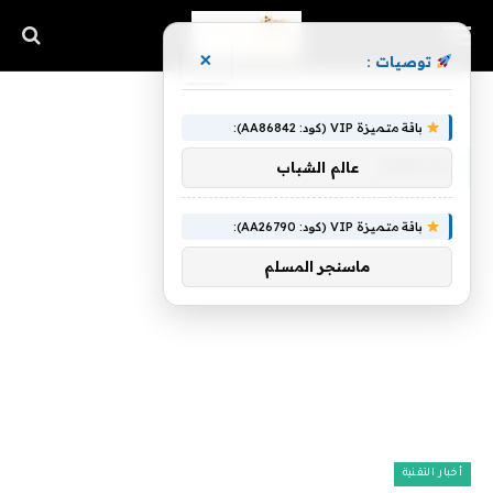
×
توصيات :
الرئيسية
»
للانتقال
باقة متميزة VIP (كود: AA86842):
للانتقال
عالم الشباب
باقة متميزة VIP (كود: AA26790):
ماسنجر المسلم
أخبار التقنية