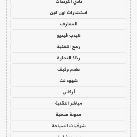
نادي الترددات
استشارات اون لاين
المعارف
هيدب فيديو
رمح التقنية
رذاذ التجارة
طعم وكيف
شهود نت
أركاني
مباشر التقنية
مدونة صحبة
شرقيات السياحة