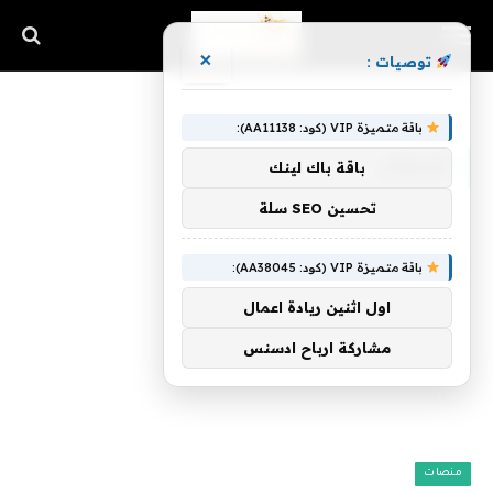
×
توصيات :
الرئيسية
»
لعروض
باقة متميزة VIP (كود: AA11138):
لعروض
باقة باك لينك
تحسين SEO سلة
باقة متميزة VIP (كود: AA38045):
اول اثنين ريادة اعمال
مشاركة ارباح ادسنس
منصات