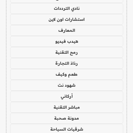
نادي الترددات
استشارات اون لاين
المعارف
هيدب فيديو
رمح التقنية
رذاذ التجارة
طعم وكيف
شهود نت
أركاني
مباشر التقنية
مدونة صحبة
شرقيات السياحة