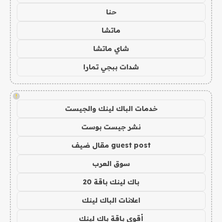
حنا
ماتشا
شاي ماتشا
شدات ببجي تمارا
!
خدمات الباك لينك والجيست
نشر جيست بوست
guest post مقال ضيف
سوق العرب
باك لينك باقة 20
اعلانات الباك لينك
أقوى باقة باك لينك