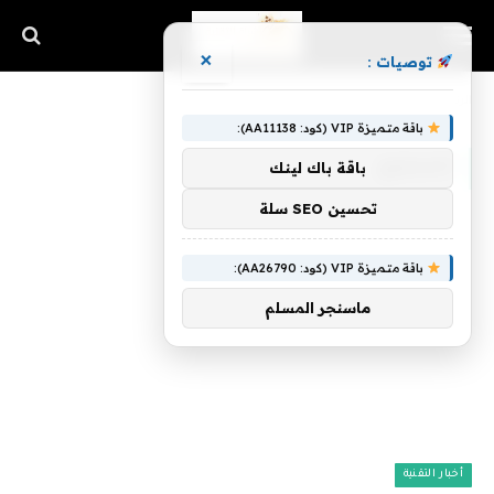
×
توصيات :
الرئيسية
»
لتسليح
باقة متميزة VIP (كود: AA11138):
لتسليح
باقة باك لينك
تحسين SEO سلة
باقة متميزة VIP (كود: AA26790):
ماسنجر المسلم
أخبار التقنية