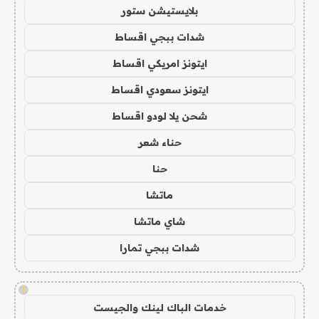
بلايستيشن ستور
شدات ببجي اقساط
ايتونز امريكي اقساط
ايتونز سعودي اقساط
شحن يلا لودو اقساط
حناء شعر
حنا
ماتشا
شاي ماتشا
شدات ببجي تمارا
!
خدمات الباك لينك والجيست