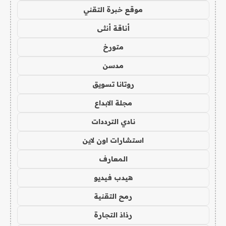
موقع خبرة التقني
أناقة أنثى
متورخ
مدسن
روتانا تسويق
مجلة الابداع
نادي الترددات
استشارات اون لاين
المعارف
هيدب فيديو
رمح التقنية
رذاذ التجارة