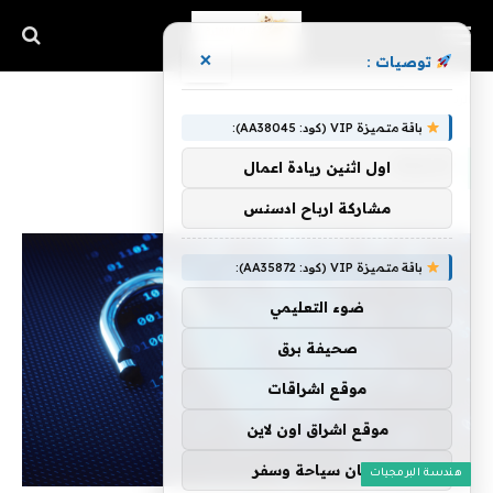
×
توصيات :
الرئيسية
»
لأتمتة
باقة متميزة VIP (كود: AA38045):
لأتمتة
اول اثنين ريادة اعمال
مشاركة ارباح ادسنس
باقة متميزة VIP (كود: AA35872):
ضوء التعليمي
صحيفة برق
موقع اشراقات
موقع اشراق اون لاين
اركان سياحة وسفر
هندسة البرمجيات