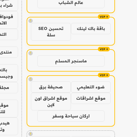
عالم الشباب
شراء با
فودوافو
!
الات
باقة باك لينك
تحسين SEO
الت
سلة
منتدى 
!
ماسنجر المسلم
باك 
وجيست
!
ضوء التعليمي
صحيفة برق
مجلة 
موقع اشراقات
موقع اشراق اون
لاين
موقع
للت
اركان سياحة وسفر
هيدب
وتر
!