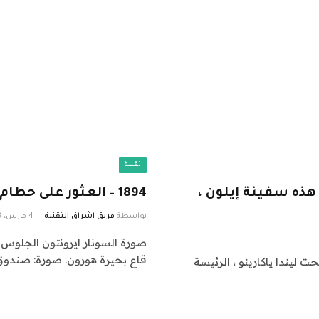
تقنية
 هذه سفينة إيلون ،
1894 – العثور على حطام سفينة إيرونتون في قاع بحيرة هورون
بواسطة
فريق اشراق التقنية
4 مارس، 2023
صورة السونار ايرونتون الجلوس 
قاع بحيرة هورون. صورة: صندو
ليندا ياكارينو ، الرئيسة