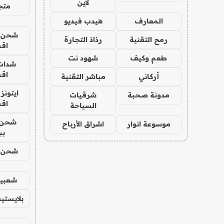
لاين
متجر 
المعارف
هيدب فيديو
شحن يل
رمح التقنية
رذاذ التجارة
اق
طعم وكيف
شهود نت
شدات
اق
أركاني
مباشر التقنية
ايتونز
مدونة صحبة
شرقيات
اق
السياحة
شحن 
موسوعة انوار
اشراق الأرباح
بب
شحن يل
شعبية
بلايستي