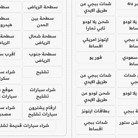
4u
شدات ببجي عن
سطحة الرياض
سطح
طريق الايدي
سطحة بين
سطح
ا لودو
شحن يلا لودو
المدن
هيدرو
ساط
تابي تمارا
سطحة شمال
سطحة 
 ببجي
ايتونز امريكي
الرياض
الري
ساط
اقساط
سطحة جنوب
اقرب س
 سعودي
فور يو
الرياض
ساط
تشليح
شراء سي
شدات
شدات ببجي عن
سكرا
جي
طريق الايدي
شراء سيارات
موقع ش
ا لودو
شحن لودو عن
تشليح
سيارات 
طريق الايدي
ارقام يشترون
شراء سي
 ببجي
بطاقات ايتونز
سيارات تشليح
مصدو
شن ستور
شدات ببجي
شراء سيارات قديمة تشلي
اقساط