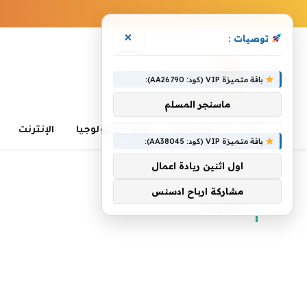
×
توصيات :
باقة متميزة VIP (كود: AA26790):
ماسنجر المسلم
الرئيسية
تعلم التكنولوجيا
الإنترنت
باقة متميزة VIP (كود: AA38045):
اول اثنين ريادة اعمال
الرئيسية
»
سفينة
مشاركة ارباح ادسنس
سفينة