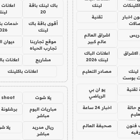
كلينكات
لينك
باك لينك باقة
اعلانات 
20
لين
ن اخبار
تقنية
صالات
أقوى باقة باك
خدمات با
لينك
026
دريس
اشراق العالم
عالم كبير
موقع تجاربنا
ديوان ا
تجارب الحياه
الاشراق
اعلانات الباك
لينك 2026
مشاريع
اعلانات ب
لينك
مصادر التعليم
اعلانات باكلينك
 بوست
تقنية
يو ان بي
الرياضي
يلا شوت
a shoot
 حالة
اخبار 24 ساعة
مباريات اليوم
برشلونة 
عليم
مباشر
 فنون
صحيفة العالم
ريال مدريد
يلا ش
فيه
مباشر