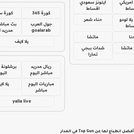
 امريكي
ايتونز سعودي
ساط
اقساط
كورة 365
كورة س
ا لودو
حناء شعر
جول العرب
بث مباشر
ساط
goalarab
مدريد ا
نا
ماتشا
يلا لايف
ماتشا
شدات ببجي
تمارا
ريال مدريد
برشلونة 
مباشر اليوم
اليو
مباريات اليوم
يلا لا
مباشر
yalla live
لها عن Top Gun في المدار