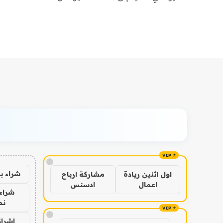
!
شراء ب
اول اثنين ريادة
مشاركة ارباح
اعمال
ادسنس
شراء 
نص
!
اشراق