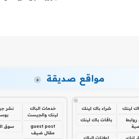
مواقع صديقة
+
!
اك لينك
شراء باك لينك
خدمات الباك
نشر ج
لينك والجيست
بوس
روابط
باقات باك لينك
ية
guest post
سوق ال
مقال ضيف
 لنك،
اعلانات الباك