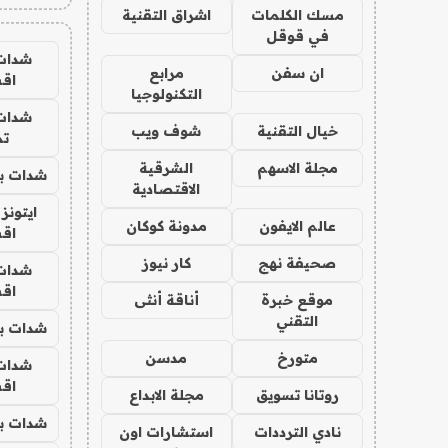
مسك الكلمات
اشراق التقنية
في قوقل
شدات
ان سفن
مرابع
اق
التكنولوجيا
شدات
خيال التقنية
شوف ويب
تم
مجلة الاسهم
الشرقية
شدات بب
الاقتصادية
ايتونز
عالم الايفون
مدونة كوكان
اق
صحيفة نهج
كار نيوز
شدات
اق
موقع خبرة
أناقة أنثى
التقني
شدات بب
متورخ
مدسن
شدات
اق
روتانا تسويق
مجلة الابداع
شدات بب
نادي الترددات
استشارات اون