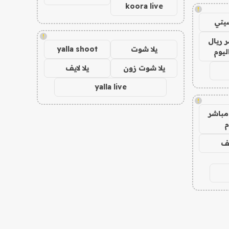
koora live
!
يتي
!
 ريال
يلا شوت
yalla shoot
ليوم
يلا شوت زون
يلا لايف
yalla live
!
مباشر
م
يف