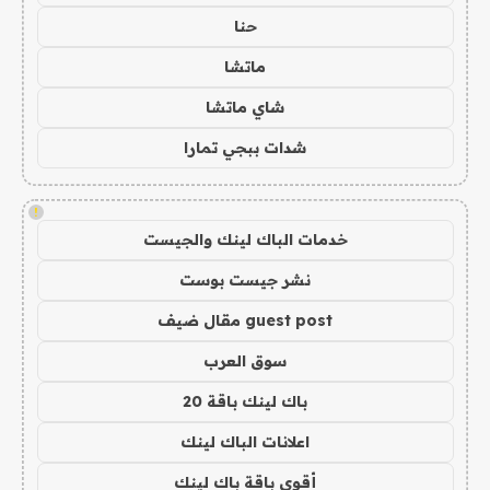
حنا
ماتشا
شاي ماتشا
شدات ببجي تمارا
!
خدمات الباك لينك والجيست
نشر جيست بوست
guest post مقال ضيف
سوق العرب
باك لينك باقة 20
اعلانات الباك لينك
أقوى باقة باك لينك