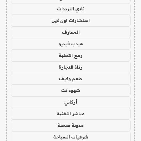
نادي الترددات
استشارات اون لاين
المعارف
هيدب فيديو
رمح التقنية
رذاذ التجارة
طعم وكيف
شهود نت
أركاني
مباشر التقنية
مدونة صحبة
شرقيات السياحة