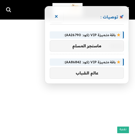
×
توصيات :
الرئيسية
»
روديو
باقة متميزة VIP (كود: AA26790):
روديو
ماسنجر المسلم
باقة متميزة VIP (كود: AA86842):
عالم الشباب
تقنية