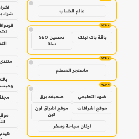
!
اشراق
عالم الشباب
شراء با
فودوافو
!
الات
باقة باك لينك
تحسين SEO
الت
سلة
منتدى 
!
ماسنجر المسلم
باك 
وجيست
!
ضوء التعليمي
صحيفة برق
مجلة 
موقع اشراقات
موقع اشراق اون
لاين
موقع
للت
اركان سياحة وسفر
هيدب