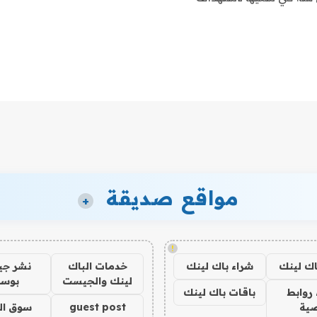
مواقع صديقة
+
!
اك لينك
شراء باك لينك
خدمات الباك
نشر ج
لينك والجيست
بوس
روابط
باقات باك لينك
ية
guest post
سوق ال