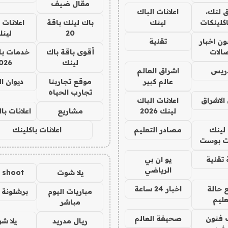
مقال ضيف
 لنك،
اعلانات الباك
كلينكات
لينك
باك لينك باقة
اعلانات 
20
لين
ن اخبار
تقنية
صالات
أقوى باقة باك
خدمات با
لينك
026
دريس
اشراق العالم
عالم كبير
موقع تجاربنا
ديوان ا
تجارب الحياه
الاشراق
اعلانات الباك
لينك 2026
مشاريع
اعلانات ب
لينك
مصادر التعليم
اعلانات باكلينك
 بوست
تقنية
يو ان بي
الرياضي
يلا شوت
a shoot
 حالة
اخبار 24 ساعة
مباريات اليوم
برشلونة 
عليم
مباشر
 فنون
صحيفة العالم
ريال مدريد
يلا ش