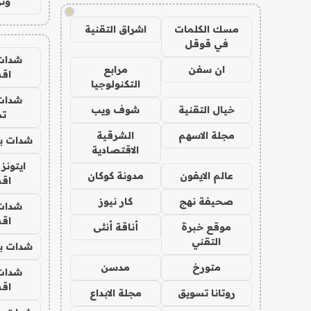
وتر
!
مسك الكلمات
اشراق التقنية
في قوقل
شدات
ان سفن
مرابع
اق
التكنولوجيا
شدات
خيال التقنية
شوف ويب
تم
مجلة الاسهم
الشرقية
شدات بب
الاقتصادية
ايتونز
عالم الايفون
مدونة كوكان
اق
صحيفة نهج
كار نيوز
شدات
اق
موقع خبرة
أناقة أنثى
التقني
شدات بب
متورخ
مدسن
شدات
اق
روتانا تسويق
مجلة الابداع