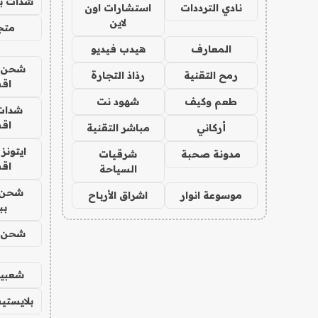
شدات بب
نادي الترددات
استشارات اون
لاين
متجر 
المعارف
هيدب فيديو
شحن يل
رمح التقنية
رذاذ التجارة
اق
طعم وكيف
شهود نت
شدات
اق
أركاني
مباشر التقنية
ايتونز
مدونة صحبة
شرقيات
اق
السياحة
شحن 
موسوعة انوار
اشراق الأرباح
بب
شحن يل
شعبية
بلايستي