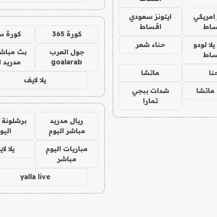
 امريكي
ايتونز سعودي
ساط
اقساط
كورة 365
كورة س
ا لودو
حناء شعر
جول العرب
بث مباشر
ساط
goalarab
مدريد ا
نا
ماتشا
يلا لايف
ماتشا
شدات ببجي
تمارا
ريال مدريد
برشلونة 
مباشر اليوم
اليو
مباريات اليوم
يلا لا
مباشر
yalla live