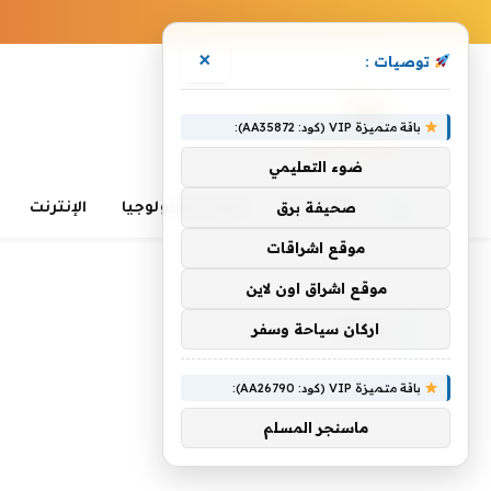
×
توصيات :
باقة متميزة VIP (كود: AA35872):
ضوء التعليمي
صحيفة برق
الرئيسية
تعلم التكنولوجيا
الإنترنت
موقع اشراقات
الرئيسية
»
ترجمة
موقع اشراق اون لاين
اركان سياحة وسفر
ترجمة
باقة متميزة VIP (كود: AA26790):
ماسنجر المسلم