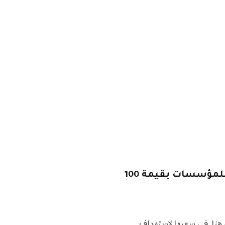
DeepL تستهدف ترجمة الذكاء الاصطناعي للمؤسسات بقيمة 100
هنا. في سعيها لاستهداف