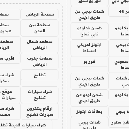
جي تابي
فور يو ستور
4u
شدات ببجي عن
سطحة الرياض
سطح
طريق الايدي
سطحة بين
سطح
ا لودو
شحن يلا لودو
المدن
هيدرو
ساط
تابي تمارا
سطحة شمال
سطحة 
 ببجي
ايتونز امريكي
الرياض
الري
ساط
اقساط
سطحة جنوب
اقرب س
 سعودي
فور يو
الرياض
ساط
تشليح
شراء سي
شدات
شدات ببجي عن
سكرا
جي
طريق الايدي
شراء سيارات
موقع ش
ا لودو
شحن لودو عن
تشليح
سيارات 
طريق الايدي
ارقام يشترون
شراء سي
 ببجي
بطاقات ايتونز
سيارات تشليح
مصدو
شن ستور
شدات ببجي
شراء سيارات قديمة تشلي
اقساط