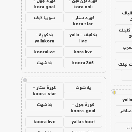
كورة اون لاين -
كورة جول -
kora goal
kora onli
الباك
كورة ستار -
سوريا لايف
ك
kora star
 كلينك
يلا لايف - yalla
يلا كورة -
2
yallakora
live
لعرب
kooralive
kora live
koora 365
يلا شوت
اك لينك
!
يلا شوت
كورة ستار -
!
koora-star
yall
كورة جول -
يلا شوت
مباشر
koora-goal
koora live
yalla shoot
وت