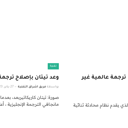
تقنية
ليد: ترجمة عالمية غير
وعد تيتان بإصلاح ترجمة men Rider Kuuga Manga
بواسطة
فريق اشراق التقنية
27 يناير، 2023
صورة: تيتان كاريكاتيربعد، بعدم
مانجافي الترجمة الإنجليزية ، أعلن ا
ذي يقدم نظام محادثة ثنائية