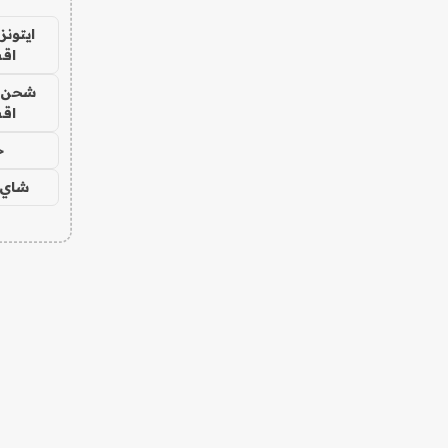
ايتونز
اق
شحن يل
اق
ح
شاي 