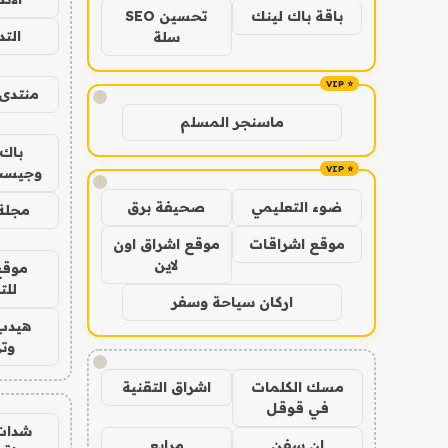
باقة باك لينك
تحسين SEO
الت
سلة
منتدى 
!
ماسنجر المسلم
باك 
وجيست
!
ضوء التعليمي
صحيفة برق
مجلة 
موقع اشراقات
موقع اشراق اون
لاين
موقع
للت
اركان سياحة وسفر
هيدب
وتر
!
مسك الكلمات
اشراق التقنية
في قوقل
شدات
ان سفن
مرابع