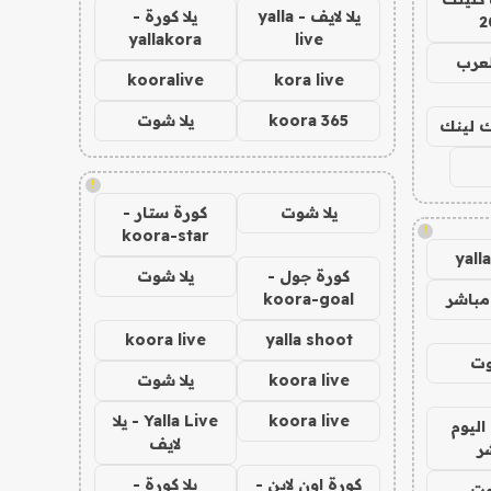
يلا لايف - yalla
يلا كورة -
2
yallakora
live
لعرب
kooralive
kora live
koora 365
يلا شوت
اك لينك
!
يلا شوت
كورة ستار -
!
koora-star
yall
كورة جول -
يلا شوت
مباشر
koora-goal
koora live
yalla shoot
وت
koora live
يلا شوت
koora live
Yalla Live - يلا
اليوم
لايف
ر
كورة اون لاين -
يلا كورة -
وت