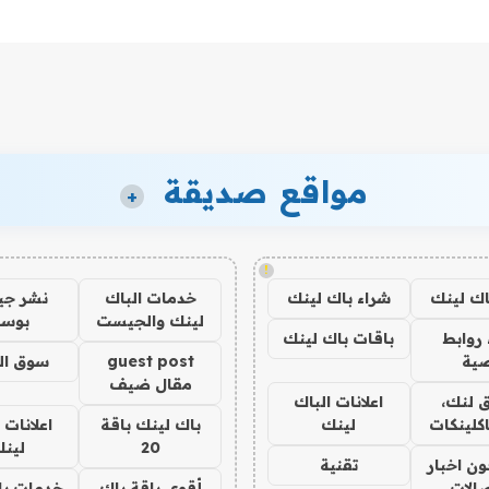
مواقع صديقة
+
!
اك لينك
شراء باك لينك
خدمات الباك
نشر ج
لينك والجيست
بوس
روابط
باقات باك لينك
ية
guest post
سوق ال
مقال ضيف
 لنك،
اعلانات الباك
كلينكات
لينك
باك لينك باقة
اعلانات 
20
لين
ن اخبار
تقنية
صالات
أقوى باقة باك
خدمات با