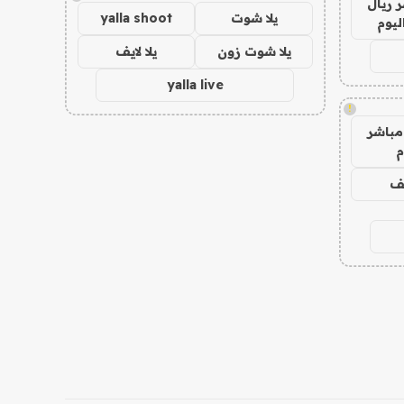
 ريال
يلا شوت
yalla shoot
ليوم
يلا شوت زون
يلا لايف
yalla live
!
مباشر
م
يف