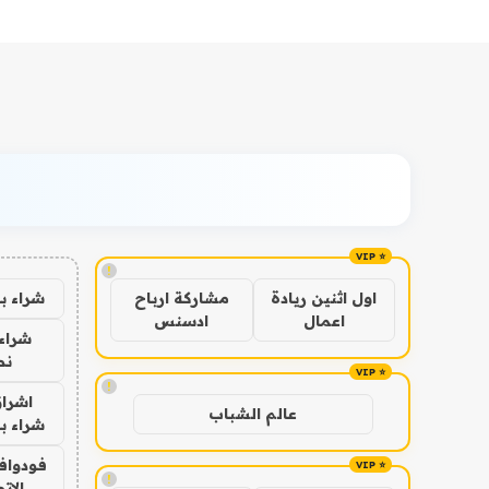
!
شراء ب
اول اثنين ريادة
مشاركة ارباح
اعمال
ادسنس
شراء 
نص
!
اشراق
عالم الشباب
شراء با
فودوافو
!
الات