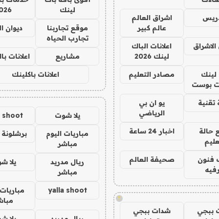
لينك
026
دريس
اشراق العالم
عالم كبير
موقع تجاربنا
ديوان ا
تجارب الحياه
الاشراق
اعلانات الباك
لينك 2026
مشاريع
اعلانات ب
لينك
مصادر التعليم
اعلانات باكلينك
 بوست
تقنية
يو ان بي
الرياضي
يلا شوت
a shoot
 حالة
اخبار 24 ساعة
مباريات اليوم
برشلونة 
عليم
مباشر
 فنون
صحيفة العالم
ريال مدريد
يلا ش
فيه
مباشر
yalla shoot
مباريات 
!
مباش
 ببجي
شدات ببجي
ريال مدريد
يلا ش