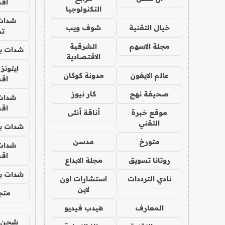
اق
التكنولوجيا
شدات
خيال التقنية
شوف ويب
تم
مجلة الاسهم
الشرقية
شدات بب
الاقتصادية
ايتونز
عالم الايفون
مدونة كوكان
اق
صحيفة نهج
كار نيوز
شدات
اق
موقع خبرة
أناقة أنثى
التقني
شدات بب
متورخ
مدسن
شدات
اق
روتانا تسويق
مجلة الابداع
شدات بب
نادي الترددات
استشارات اون
لاين
متجر 
المعارف
هيدب فيديو
شحن يل