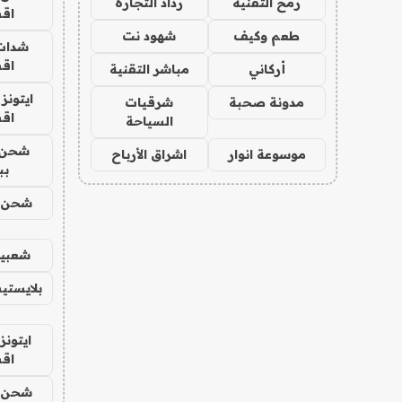
رمح التقنية
رذاذ التجارة
اق
طعم وكيف
شهود نت
شدات
اق
أركاني
مباشر التقنية
ايتونز
مدونة صحبة
شرقيات
اق
السياحة
شحن 
موسوعة انوار
اشراق الأرباح
بب
شحن يل
شعبية
بلايستي
ايتونز
اق
شحن يل