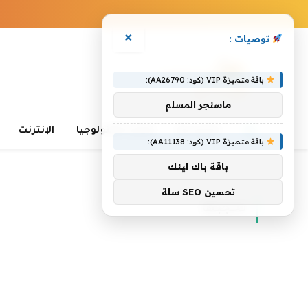
×
توصيات :
باقة متميزة VIP (كود: AA26790):
ماسنجر المسلم
الرئيسية
تعلم التكنولوجيا
الإنترنت
باقة متميزة VIP (كود: AA11138):
باقة باك لينك
الرئيسية
»
تحجبها
تحسين SEO سلة
تحجبها