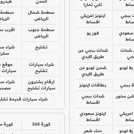
المدن
هيدرو
ساط
تابي تمارا
سطحة شمال
سطحة 
 ببجي
ايتونز امريكي
الرياض
الري
ساط
اقساط
سطحة جنوب
اقرب س
 سعودي
فور يو
الرياض
ساط
تشليح
شراء سي
شدات
شدات ببجي عن
سكرا
جي
طريق الايدي
شراء سيارات
موقع ش
ا لودو
شحن لودو عن
تشليح
سيارات 
طريق الايدي
ارقام يشترون
شراء سي
 ببجي
بطاقات ايتونز
سيارات تشليح
مصدو
شن ستور
شدات ببجي
شراء سيارات قديمة تشلي
اقساط
 امريكي
ايتونز سعودي
ساط
اقساط
كورة 365
كورة س
ا لودو
حناء شعر