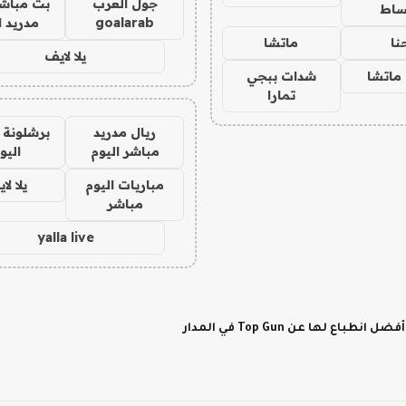
جول العرب
بث مباشر
ساط
goalarab
مدريد ا
نا
ماتشا
يلا لايف
ماتشا
شدات ببجي
تمارا
ريال مدريد
برشلونة 
مباشر اليوم
اليو
مباريات اليوم
يلا لا
مباشر
yalla live
لها عن Top Gun في المدار