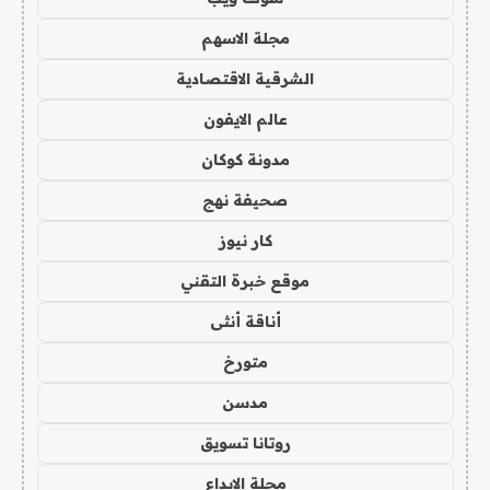
مجلة الاسهم
الشرقية الاقتصادية
عالم الايفون
مدونة كوكان
صحيفة نهج
كار نيوز
موقع خبرة التقني
أناقة أنثى
متورخ
مدسن
روتانا تسويق
مجلة الابداع