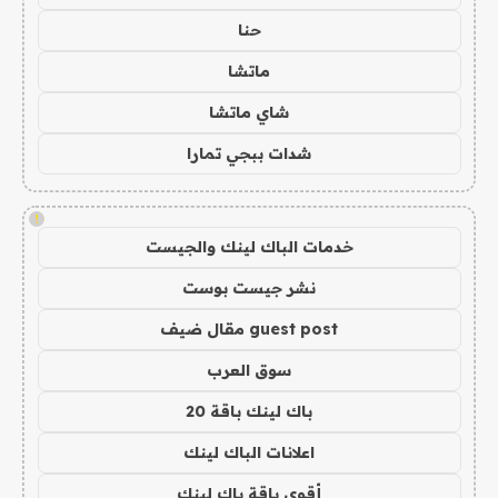
حنا
ماتشا
شاي ماتشا
شدات ببجي تمارا
!
خدمات الباك لينك والجيست
نشر جيست بوست
guest post مقال ضيف
سوق العرب
باك لينك باقة 20
اعلانات الباك لينك
أقوى باقة باك لينك