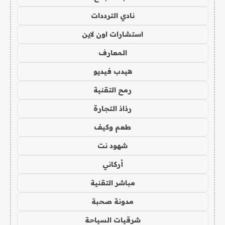
نادي الترددات
استشارات اون لاين
المعارف
هيدب فيديو
رمح التقنية
رذاذ التجارة
طعم وكيف
شهود نت
أركاني
مباشر التقنية
مدونة صحبة
شرقيات السياحة