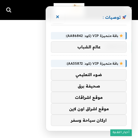
×
توصيات :
الرئيسية
»
بمخاوف
باقة متميزة VIP (كود: AA86842):
بمخاوف
عالم الشباب
باقة متميزة VIP (كود: AA35872):
ضوء التعليمي
صحيفة برق
موقع اشراقات
موقع اشراق اون لاين
اركان سياحة وسفر
أخبار التقنية