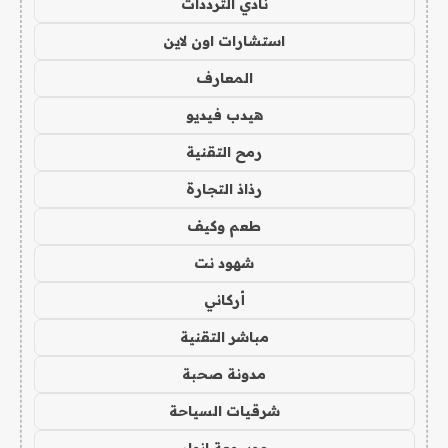
نادي الترددات
استشارات اون لاين
المعارف
هيدب فيديو
رمح التقنية
رذاذ التجارة
طعم وكيف
شهود نت
أركاني
مباشر التقنية
مدونة صحبة
شرقيات السياحة