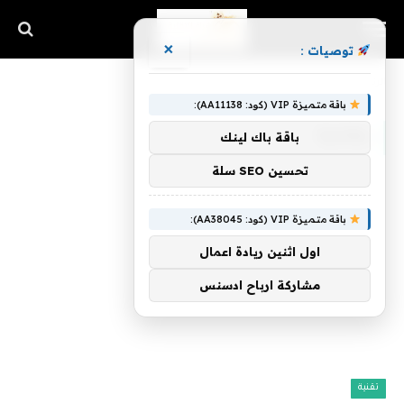
×
توصيات :
الرئيسية
»
بطانية
باقة متميزة VIP (كود: AA11138):
بطانية
باقة باك لينك
تحسين SEO سلة
باقة متميزة VIP (كود: AA38045):
اول اثنين ريادة اعمال
مشاركة ارباح ادسنس
تقنية