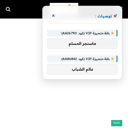
×
توصيات :
الرئيسية
»
بالمشروع
باقة متميزة VIP (كود: AA26790):
بالمشروع
ماسنجر المسلم
باقة متميزة VIP (كود: AA86842):
عالم الشباب
تقنية