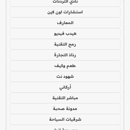
نادي الترددات
استشارات اون لاين
المعارف
هيدب فيديو
رمح التقنية
رذاذ التجارة
طعم وكيف
شهود نت
أركاني
مباشر التقنية
مدونة صحبة
شرقيات السياحة