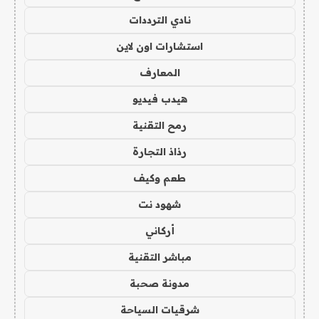
نادي الترددات
استشارات اون لاين
المعارف
هيدب فيديو
رمح التقنية
رذاذ التجارة
طعم وكيف
شهود نت
أركاني
مباشر التقنية
مدونة صحبة
شرقيات السياحة