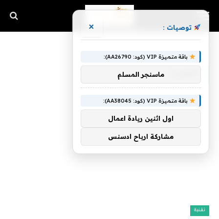
×
توصيات :
الرئيسية
»
انفجرت
باقة متميزة VIP (كود: AA26790):
انفجرت
ماسنجر المسلم
باقة متميزة VIP (كود: AA38045):
اول اثنين ريادة اعمال
مشاركة ارباح ادسنس
تقنية