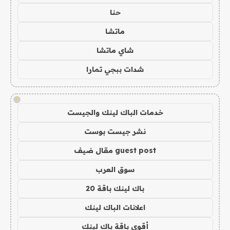
حنا
ماتشا
شاي ماتشا
شدات ببجي تمارا
!
خدمات الباك لينك والجيست
نشر جيست بوست
guest post مقال ضيف
سوق العرب
باك لينك باقة 20
اعلانات الباك لينك
أقوى باقة باك لينك