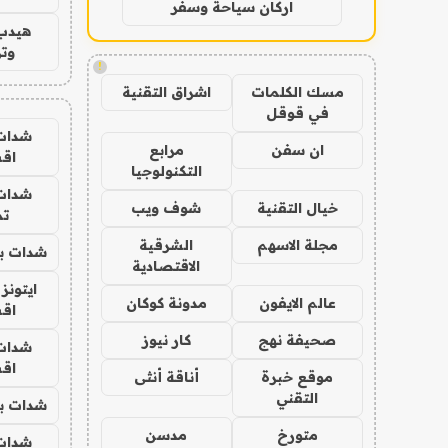
اركان سياحة وسفر
هيدب
وتر
!
مسك الكلمات
اشراق التقنية
في قوقل
شدات
ان سفن
مرابع
اق
التكنولوجيا
شدات
خيال التقنية
شوف ويب
تم
مجلة الاسهم
الشرقية
شدات بب
الاقتصادية
ايتونز
عالم الايفون
مدونة كوكان
اق
صحيفة نهج
كار نيوز
شدات
اق
موقع خبرة
أناقة أنثى
التقني
شدات بب
متورخ
مدسن
شدات