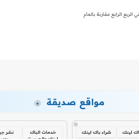
ويل المشاريع الناشئة في الألعاب بنسبة 83٪ في الربع الرابع مقارنة بالعام
مواقع صديقة
+
!
اك لينك
شراء باك لينك
خدمات الباك
نشر ج
لينك والجيست
بوس