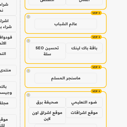
شراء 
نص
!
اشراق
عالم الشباب
شراء با
فودوافو
!
الات
باقة باك لينك
تحسين SEO
الت
سلة
منتدى 
!
ماسنجر المسلم
باك 
وجيست
!
ضوء التعليمي
صحيفة برق
مجلة 
موقع اشراقات
موقع اشراق اون
لاين
موقع
للت