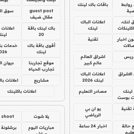
روابط
باقات باك لينك
ية
guest post
سوق ال
مقال ضيف
 لنك،
اعلانات الباك
كلينكات
لينك
باك لينك باقة
اعلانات 
20
لين
ن اخبار
تقنية
صالات
أقوى باقة باك
خدمات با
لينك
026
دريس
اشراق العالم
عالم كبير
موقع تجاربنا
ديوان ا
تجارب الحياه
الاشراق
اعلانات الباك
لينك 2026
مشاريع
اعلانات ب
لينك
مصادر التعليم
اعلانات باكلينك
 بوست
تقنية
يو ان بي
الرياضي
يلا شوت
a shoot
 حالة
اخبار 24 ساعة
مباريات اليوم
برشلونة 
عليم
مباشر