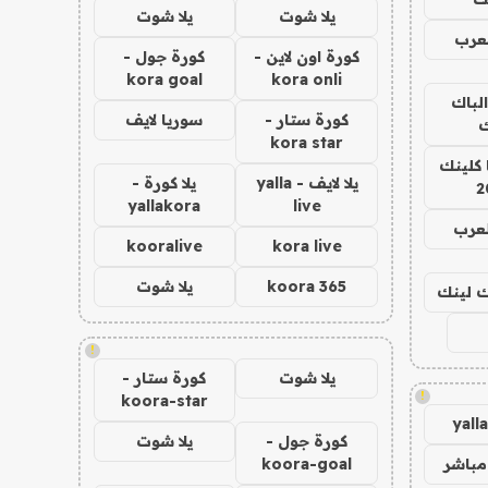
يلا شوت
يلا شوت
عرب
كورة اون لاين -
كورة جول -
kora goal
kora onli
الباك
كورة ستار -
سوريا لايف
ك
kora star
 كلينك
يلا لايف - yalla
يلا كورة -
2
yallakora
live
لعرب
kooralive
kora live
koora 365
يلا شوت
اك لينك
!
يلا شوت
كورة ستار -
!
koora-star
yall
كورة جول -
يلا شوت
مباشر
koora-goal