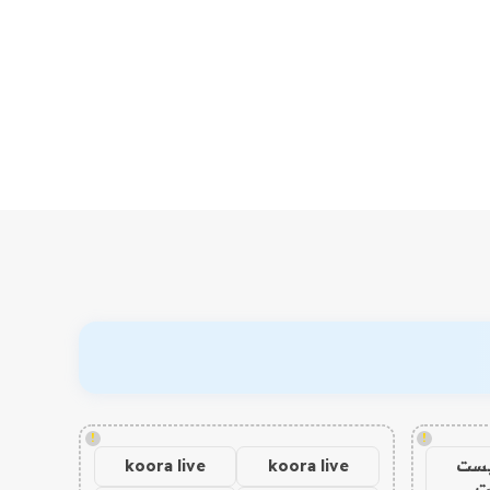
!
!
يست
koora live
koora live
ت