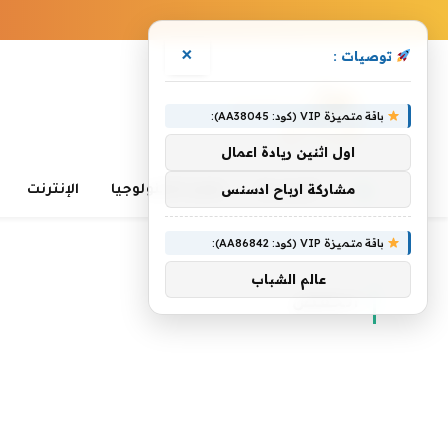
×
توصيات :
باقة متميزة VIP (كود: AA38045):
اول اثنين ريادة اعمال
مشاركة ارباح ادسنس
الرئيسية
تعلم التكنولوجيا
الإنترنت
باقة متميزة VIP (كود: AA86842):
الرئيسية
»
انخفض
عالم الشباب
انخفض