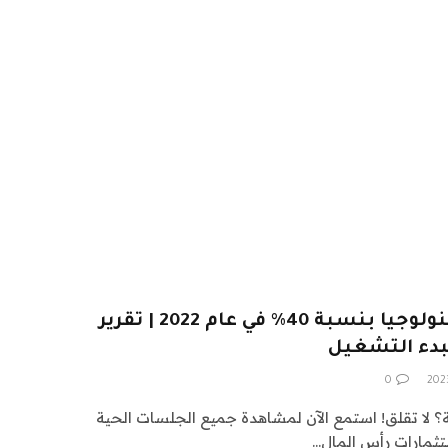
انخفض عدد حيدات التكنولوجيا بنسبة 40٪ في عام 2022 | تقرير
لبدء التشغيل
0
 الإثارة GamesBeat قمة؟ لا تقلق! استمع الآن لمشاهدة جميع الجلسات الحية
تثمارات رأس المال…