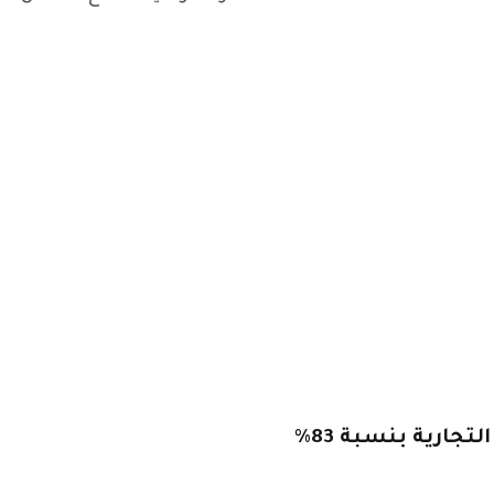
تقرير Konvoy Q4: انخفض تمويل المشاريع التجارية بنسبة 83٪