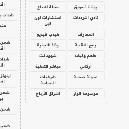
اق
روتانا تسويق
مجلة الابداع
شدات بب
نادي الترددات
استشارات اون
لاين
متجر 
المعارف
هيدب فيديو
شحن يل
رمح التقنية
رذاذ التجارة
اق
طعم وكيف
شهود نت
شدات
اق
أركاني
مباشر التقنية
ايتونز
مدونة صحبة
شرقيات
اق
السياحة
شحن 
موسوعة انوار
اشراق الأرباح
بب
شحن يل
شعبية