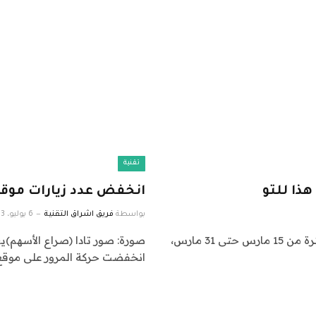
تقنية
ذا للتو
انخفض عدد زيارات موقع ChatGPT لأول مرة منذ إطل
بواسطة
فريق اشراق التقنية
6 يوليو، 2023
آي ريستور إيليت الخوذة + البطارية معروضة للبيع في الفترة من 15 مارس حتى 31 مارس،
صورة: صور تادا (صراع الأسهم)يب
انخفضت حركة المرور على موقع OpenAI لأو