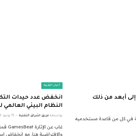
أخبار التقنية
النظام البيئي العالمي 
بواسطة
فريق اشراق التقنية
15 يونيو، 2023
_غونزو (صراع الأسهم)يواجه موقع Reddit أزمة في كل من قاعدة مستخدميه
غاب عن
والافتراضية هنا. مع انخفاض اس