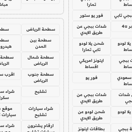
ساط
تمارا
مباش
جي تابي
فور يو ستور
4u
شدات ببجي عن
سطحة الرياض
سطح
طريق الايدي
سطحة بين
سطح
ا لودو
شحن يلا لودو
المدن
هيدرو
ساط
تابي تمارا
سطحة شمال
سطحة 
 ببجي
ايتونز امريكي
الرياض
الري
ساط
اقساط
سطحة جنوب
اقرب س
 سعودي
فور يو
الرياض
ساط
تشليح
شراء سي
شدات
شدات ببجي عن
سكرا
جي
طريق الايدي
شراء سيارات
موقع ش
ا لودو
شحن لودو عن
تشليح
سيارات 
طريق الايدي
ارقام يشترون
شراء سي
 ببجي
بطاقات ايتونز
سيارات تشليح
مصدو