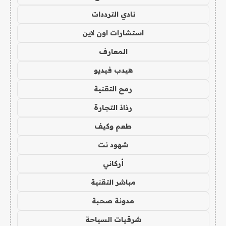
نادي الترددات
استشارات اون لاين
المعارف
هيدب فيديو
رمح التقنية
رذاذ التجارة
طعم وكيف
شهود نت
أركاني
مباشر التقنية
مدونة صحبة
شرقيات السياحة