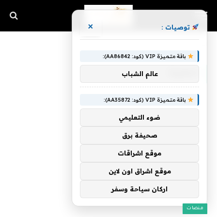
×
توصيات :
الرئيسية
»
الهاوية
باقة متميزة VIP (كود: AA86842):
الهاوية
عالم الشباب
باقة متميزة VIP (كود: AA35872):
ضوء التعليمي
صحيفة برق
موقع اشراقات
موقع اشراق اون لاين
اركان سياحة وسفر
منصات