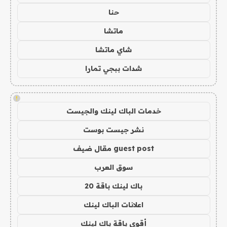
حنا
ماتشا
شاي ماتشا
شدات ببجي تمارا
!
خدمات الباك لينك والجيست
نشر جيست بوست
guest post مقال ضيف
سوق العرب
باك لينك باقة 20
اعلانات الباك لينك
أقوى باقة باك لينك