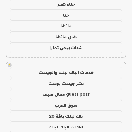
حناء شعر
حنا
ماتشا
شاي ماتشا
شدات ببجي تمارا
!
خدمات الباك لينك والجيست
نشر جيست بوست
guest post مقال ضيف
سوق العرب
باك لينك باقة 20
اعلانات الباك لينك