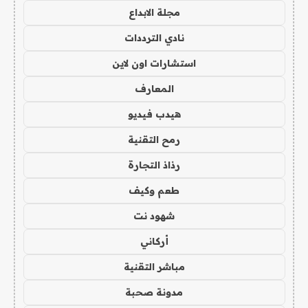
مجلة الابداع
نادي الترددات
استشارات اون لاين
المعارف
هيدب فيديو
رمح التقنية
رذاذ التجارة
طعم وكيف
شهود نت
أركاني
مباشر التقنية
مدونة صحبة