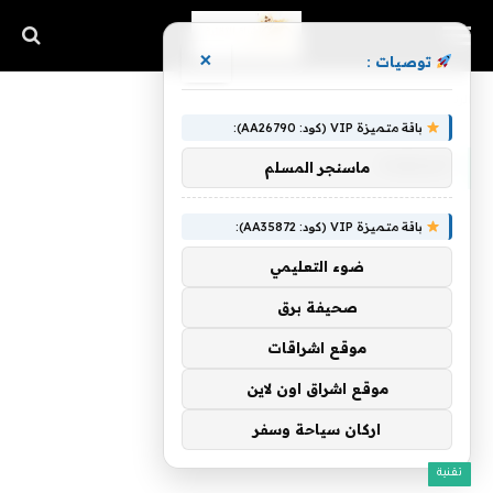
×
توصيات :
الرئيسية
»
المنقذة
باقة متميزة VIP (كود: AA26790):
المنقذة
ماسنجر المسلم
باقة متميزة VIP (كود: AA35872):
ضوء التعليمي
صحيفة برق
موقع اشراقات
موقع اشراق اون لاين
اركان سياحة وسفر
تقنية