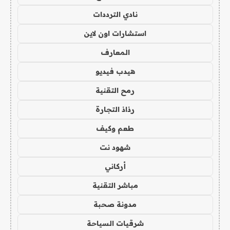
نادي الترددات
استشارات اون لاين
المعارف
هيدب فيديو
رمح التقنية
رذاذ التجارة
طعم وكيف
شهود نت
أركاني
مباشر التقنية
مدونة صحبة
شرقيات السياحة