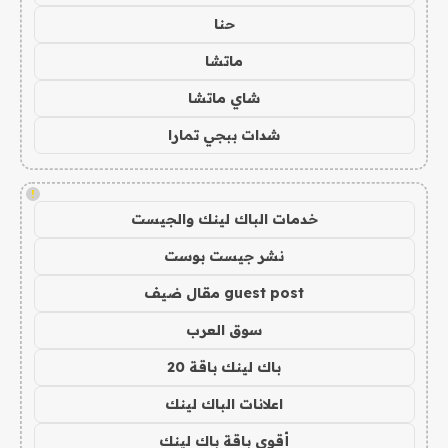
حنا
ماتشا
شاي ماتشا
شدات ببجي تمارا
!
خدمات الباك لينك والجيست
نشر جيست بوست
guest post مقال ضيف
سوق العرب
باك لينك باقة 20
اعلانات الباك لينك
أقوى باقة باك لينك