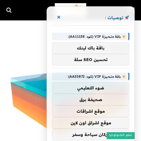
×
توصيات :
الرئيسية
»
الصدع
باقة متميزة VIP (كود: AA11138):
الصدع
باقة باك لينك
تحسين SEO سلة
باقة متميزة VIP (كود: AA35872):
ضوء التعليمي
صحيفة برق
موقع اشراقات
موقع اشراق اون لاين
اركان سياحة وسفر
تعلم التكنولوجيا