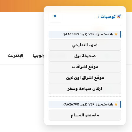
×
توصيات :
باقة متميزة VIP (كود: AA35872):
ضوء التعليمي
صحيفة برق
الرئيسية
تعلم التكنولوجيا
الإنترنت
موقع اشراقات
الرئيسية
»
الصحراء
موقع اشراق اون لاين
اركان سياحة وسفر
الصحراء
باقة متميزة VIP (كود: AA26790):
ماسنجر المسلم