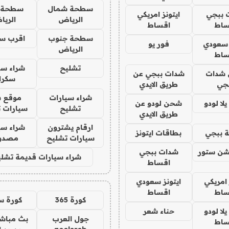
سطحة شمال
سطحة 
 ببجي
ايتونز امريكي
الرياض
الري
ساط
اقساط
سطحة جنوب
اقرب س
 سعودي
فور يو
الرياض
ساط
تشليح
شراء سي
شدات
شدات ببجي عن
سكرا
جي
طريق الايدي
شراء سيارات
موقع ش
ا لودو
شحن لودو عن
تشليح
سيارات 
طريق الايدي
ارقام يشترون
شراء سي
 ببجي
بطاقات ايتونز
سيارات تشليح
مصدو
شن ستور
شدات ببجي
شراء سيارات قديمة تشلي
اقساط
 امريكي
ايتونز سعودي
ساط
اقساط
كورة 365
كورة س
ا لودو
حناء شعر
جول العرب
بث مباشر
ساط