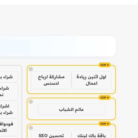
!
شراء ب
اول اثنين ريادة
مشاركة ارباح
اعمال
ادسنس
شراء 
نص
!
اشراق
عالم الشباب
شراء با
فودوافو
!
الات
باقة باك لينك
تحسين SEO