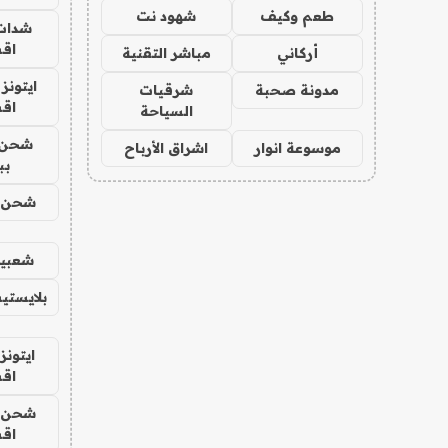
طعم وكيف
شهود نت
شدات
اق
أركاني
مباشر التقنية
ايتونز
مدونة صحبة
شرقيات
اق
السياحة
شحن 
موسوعة انوار
اشراق الأرباح
بب
شحن يل
شعبية
بلايستي
ايتونز
اق
شحن يل
اق