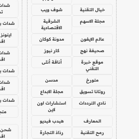
شدات
خيال التقنية
شوف ويب
تم
مجلة الاسهم
الشرقية
شدات بب
الاقتصادية
ايتونز
عالم الايفون
مدونة كوكان
اق
صحيفة نهج
كار نيوز
شدات
اق
موقع خبرة
أناقة أنثى
التقني
شدات بب
متورخ
مدسن
شدات
اق
روتانا تسويق
مجلة الابداع
شدات بب
نادي الترددات
استشارات اون
لاين
متجر 
المعارف
هيدب فيديو
شحن يل
رمح التقنية
رذاذ التجارة
اق