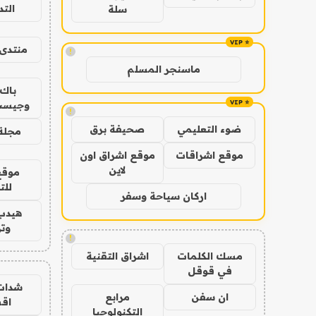
الت
سلة
منتدى 
!
ماسنجر المسلم
باك 
وجيست
!
ضوء التعليمي
صحيفة برق
مجلة 
موقع اشراقات
موقع اشراق اون
لاين
موقع
للت
اركان سياحة وسفر
هيدب
وتر
!
مسك الكلمات
اشراق التقنية
في قوقل
شدات
ان سفن
مرابع
اق
التكنولوجيا