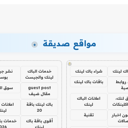
مواقع صديقة
+
!
اك لينك
شراء باك لينك
خدمات الباك
نشر ج
لينك والجيست
بوس
روابط
باقات باك لينك
ية
guest post
سوق ال
مقال ضيف
 لنك،
اعلانات الباك
كلينكات
لينك
باك لينك باقة
اعلانات 
20
لين
ن اخبار
تقنية
صالات
أقوى باقة باك
خدمات با
لينك
026