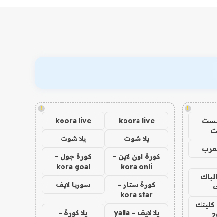
!
!
يست
koora live
koora live
ت
يلا شوت
يلا شوت
عرب
كورة اون لاين -
كورة جول -
kora goal
kora onli
الباك
كورة ستار -
سوريا لايف
ك
kora star
 كلينك
يلا لايف - yalla
يلا كورة -
2