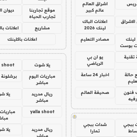
دريس
اشراق العالم
عالم كبير
موقع تجاربنا
ديوان ا
تجارب الحياه
الاشراق
اعلانات الباك
لينك 2026
مشاريع
اعلانات ب
لينك
مصادر التعليم
اعلانات باكلينك
 بوست
تقنية
يو ان بي
الرياضي
يلا شوت
a shoot
 حالة
اخبار 24 ساعة
مباريات اليوم
برشلونة 
عليم
مباشر
 فنون
صحيفة العالم
ريال مدريد
يلا ش
فيه
مباشر
yalla shoot
مباريات 
!
مباش
 ببجي
شدات ببجي
ريال مدريد
يلا ش
ساط
تمارا
مباشر