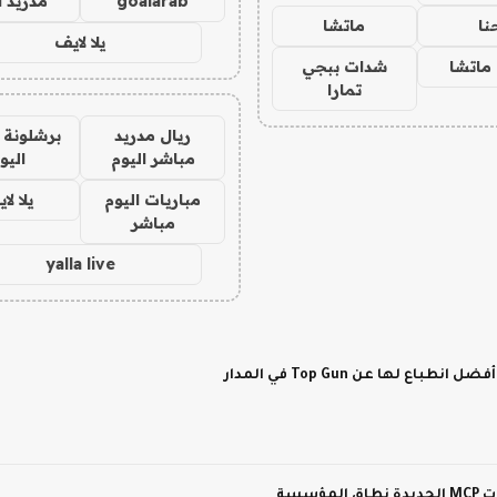
goalarab
مدريد ا
نا
ماتشا
يلا لايف
ماتشا
شدات ببجي
تمارا
ريال مدريد
برشلونة 
مباشر اليوم
اليو
مباريات اليوم
يلا لا
مباشر
yalla live
لها عن Top Gun في المدار
سسة