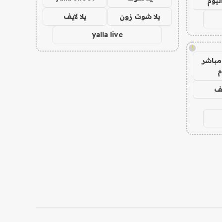
ليوم
يلا شوت زون
يلا لايف
yalla live
!
مباشر
م
يف