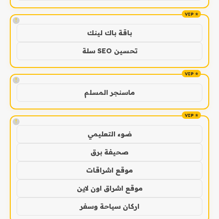
!
باقة باك لينك
تحسين SEO سلة
!
ماسنجر المسلم
!
ضوء التعليمي
صحيفة برق
موقع اشراقات
موقع اشراق اون لاين
اركان سياحة وسفر