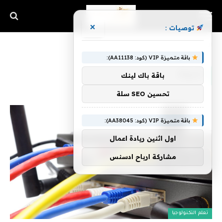
×
توصيات :
الرئيسية
»
الدولة
باقة متميزة VIP (كود: AA11138):
الدولة
باقة باك لينك
تحسين SEO سلة
باقة متميزة VIP (كود: AA38045):
اول اثنين ريادة اعمال
مشاركة ارباح ادسنس
تعلم التكنولوجيا