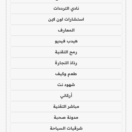
نادي الترددات
استشارات اون لاين
المعارف
هيدب فيديو
رمح التقنية
رذاذ التجارة
طعم وكيف
شهود نت
أركاني
مباشر التقنية
مدونة صحبة
شرقيات السياحة