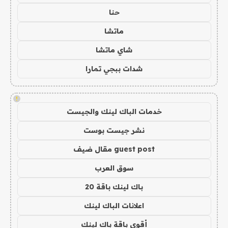
حنا
ماتشا
شاي ماتشا
شدات ببجي تمارا
!
خدمات الباك لينك والجيست
نشر جيست بوست
guest post مقال ضيف
سوق العرب
باك لينك باقة 20
اعلانات الباك لينك
أقوى باقة باك لينك