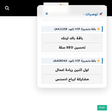
×
توصيات :
الرئيسية
»
التوجه
باقة متميزة VIP (كود: AA11138):
التوجه
باقة باك لينك
تحسين SEO سلة
باقة متميزة VIP (كود: AA38045):
اول اثنين ريادة اعمال
مشاركة ارباح ادسنس
تقنية