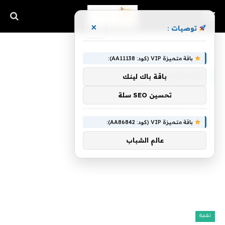
×
توصيات :
الرئيسية
»
التسلسلي
باقة متميزة VIP (كود: AA11138):
التسلسلي
باقة باك لينك
تحسين SEO سلة
باقة متميزة VIP (كود: AA86842):
عالم الشباب
تقنية