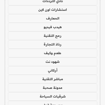
نادي الترددات
استشارات اون لاين
المعارف
هيدب فيديو
رمح التقنية
رذاذ التجارة
طعم وكيف
شهود نت
أركاني
مباشر التقنية
مدونة صحبة
شرقيات السياحة