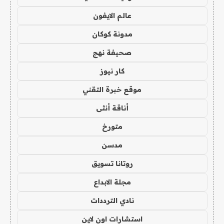
عالم الايفون
مدونة كوكان
صحيفة نهج
كار نيوز
موقع خبرة التقني
أناقة أنثى
متورخ
مدسن
روتانا تسويق
مجلة الابداع
نادي الترددات
استشارات اون لاين