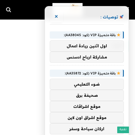
×
توصيات :
الرئيسية
»
أخيه
باقة متميزة VIP (كود: AA38045):
أخيه
اول اثنين ريادة اعمال
مشاركة ارباح ادسنس
باقة متميزة VIP (كود: AA35872):
ضوء التعليمي
صحيفة برق
موقع اشراقات
موقع اشراق اون لاين
اركان سياحة وسفر
تقنية