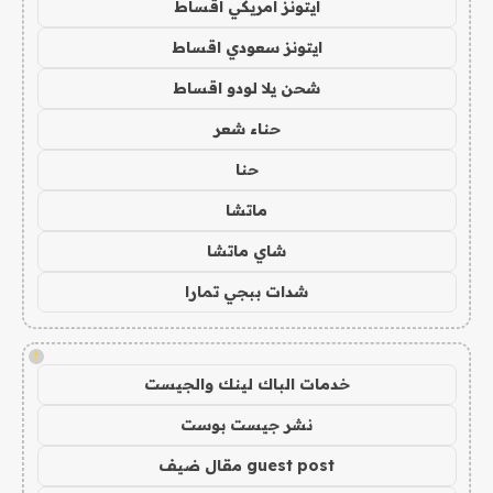
ايتونز امريكي اقساط
ايتونز سعودي اقساط
شحن يلا لودو اقساط
حناء شعر
حنا
ماتشا
شاي ماتشا
شدات ببجي تمارا
!
خدمات الباك لينك والجيست
نشر جيست بوست
guest post مقال ضيف