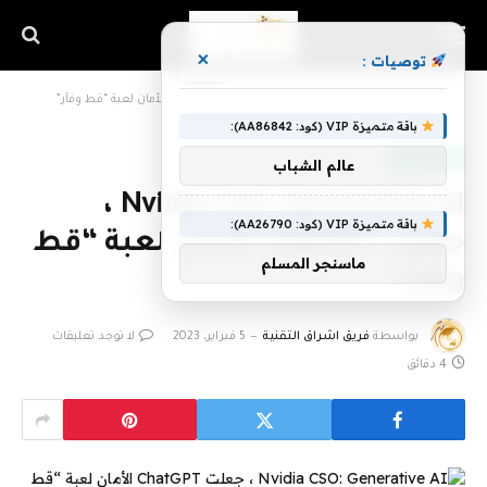
×
توصيات :
الرئيسية
»
Nvidia CSO: Generative AI ، جعلت ChatGPT الأمان لعبة “قط وفأر”
باقة متميزة VIP (كود: AA86842):
أخبار التقنية
عالم الشباب
Nvidia CSO: Generative AI ،
باقة متميزة VIP (كود: AA26790):
جعلت ChatGPT الأمان لعبة “قط
ماسنجر المسلم
وفأر”
بواسطة
فريق اشراق التقنية
5 فبراير، 2023
لا توجد تعليقات
4 دقائق