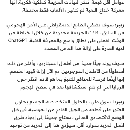
عوامل أقل قيمة. تنكر البيانات المزيفة كملكية فكرية. إنها
معركة خداع. اللعبة لم تتغير ، الألعاب فقط مختلفة.
ريبر:
سوف يضفي الطابع الديمقراطي على الأمن الهجومي.
في السابق ، كانت الجريمة محدودة من خلال الخياطة في
الوقت الفعلي على نطاق واسع والمعرفة الفنية. ChatGPT
لديه القدرة على إزالة هذا العامل المحدد.
سوف يولد جيلًا جديدًا من أطفال السيناريو ، وأكثر من ذلك
أسطولًا من الأطفال الموجودين. تم الآن إزالة قيود الخصم.
إنها أيضًا فرصة للمدافع للتنبؤ بما هو قادم. انظر حول
الزوايا التي لم يتم استكشافها بعد في سطح الهجوم.
ريبر:
السوق مليء بالحلول المتخصصة. الجميع يحاول
العثور على قطعة من الجيل القادم من الحوسبة. في ظل
الوضع الاقتصادي الحالي ، نحتاج جميعًا إلى إيجاد طرق
لفعل المزيد بموارد أقل. سيؤدي هذا إلى المزيد من توحيد