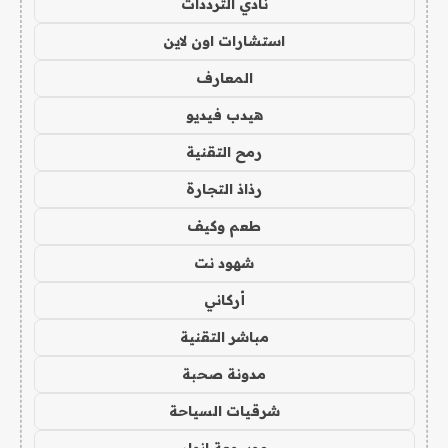
نادي الترددات
استشارات اون لاين
المعارف
هيدب فيديو
رمح التقنية
رذاذ التجارة
طعم وكيف
شهود نت
أركاني
مباشر التقنية
مدونة صحبة
شرقيات السياحة