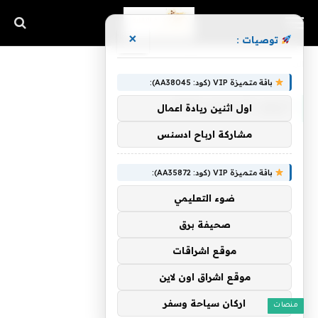
×
توصيات :
الرئيسية
»
أرشيفات لـ 11 يوليو، 2025
باقة متميزة VIP (كود: AA38045):
اليوم:
11 يوليو، 2025
اول اثنين ريادة اعمال
مشاركة ارباح ادسنس
باقة متميزة VIP (كود: AA35872):
ضوء التعليمي
صحيفة برق
موقع اشراقات
موقع اشراق اون لاين
اركان سياحة وسفر
منصات