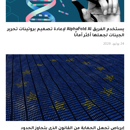
يستخدم الفريق AlphaFold AI لإعادة تصميم بروتينات تحرير
الجينات لجعلها أكثر أمانًا
24 يوليو، 2026
إيرباص تجعل الحماية من القانون الذي يتجاوز الحدود