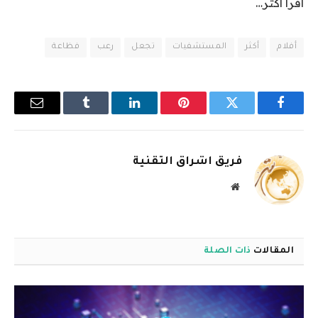
اقرأ أكثر…
أفلام
أكثر
المستشفيات
تجعل
رعب
فظاعة
فيسبوك
تويتر
بينتيريست
لينكدإن
Tumblr
البريد
الإلكترو
فريق اشراق التقنية
موقع
الويب
المقالات
ذات الصلة