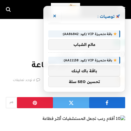
×
توصيات :
الرئيسية
»
10 أفلام رعب تجعل المستشفيات أكثر فظاعة
باقة متميزة VIP (كود: AA86842):
تقنية
عالم الشباب
10 أفلام رعب تجعل
باقة متميزة VIP (كود: AA11138):
المستشفيات أكثر فظاعة
باقة باك لينك
بواسطة
فريق اشراق التقنية
29 يونيو، 2023
لا توجد تعليقات
تحسين SEO سلة
1 دقائق