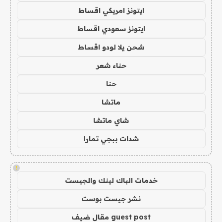
ايتونز امريكي اقساط
ايتونز سعودي اقساط
شحن يلا لودو اقساط
حناء شعر
حنا
ماتشا
شاي ماتشا
شدات ببجي تمارا
!
خدمات الباك لينك والجيست
نشر جيست بوست
guest post مقال ضيف