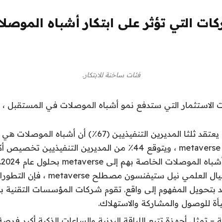
ات التي تؤثر على ابتكار أشباه الموصل
فئات ساخنة للابتكار.
ت الاستثمار التي ستدفع نمو أشباه الموصلات في المستقبل ، 
Metaverse – يعتقد ثلثا المديرين التنفيذيين (67٪) أن أشباه 
مي
صاغ كاتب الخيال العلمي نيل ستيفنسون 
د بتحويل المفهوم إلى واقع. تقوم شركات المؤسسات التقنية ببنا
أة للوصول والمشاركة والاستهلاك.
 – تمثل أجهزة تتبع اللياقة البدنية والساعات الذكية أكبر فرص