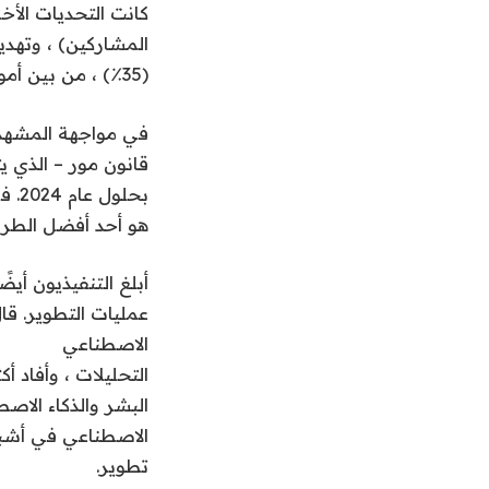
(35٪) ، من بين أمور أخرى.
قانون مور – الذي ي
هو أحد أفضل الطرق
أبلغ التنفيذيون أي
الاصطناعي
التحليلات ، وأفاد أكثر من النصف بقليل 
الاصطناعي في أشب
تطوير.