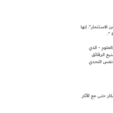
الاستثمار”. إنها
 “.
لعلوم – الذي
لتوفير 280 مليار دولار لتصنيع الرقائق
. نفس التحدي
ار حتى مع الآثار