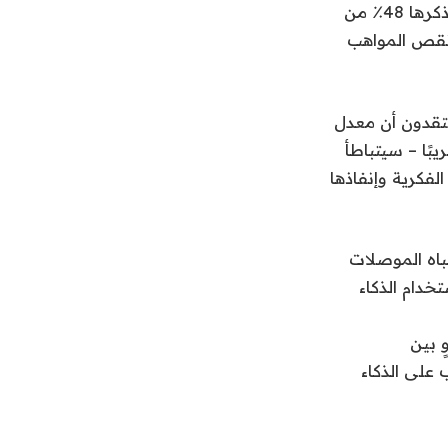
كانت التحديات الأخرى التي تم تحديدها في أغلب الأحيان هي الجغرافيا السياسية (ذكرها 48٪ من
لأمن السيبراني (42٪) ، وتغير المشهد التنافسي (39٪) ونقص المواهب
ال ثلثا المديرين التنفيذيين (65٪) إنهم يعتقدون أن معدل
بًا – سيتباطأ
ة قوية للملكية الفكرية وإنفاذها
باه الموصلات
 يوسعون استخدام الذكاء
د في الغالب على الذكاء