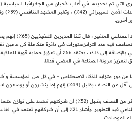
المشاركين) ، وتهديدات ا
في مواجهة المشهد الصناعي المتغير ، ق
تضاعف فيه عدد الترانزستورات في دائرة متكاملة كل عامين تقري
بحلول عام 2024. في بالإضافة إلى ذلك ، يعتقد 56٪ أن تعزيز حماي
 لتعزيز مرونة الصناعة في المضي قدمًا.
ضًا عن دور متزايد للذكاء الاصطناعي – في كل من المؤسسة وأش
عمليات التطوير. قال أقل من النصف بقليل (49٪) إنهم إما ينشرون أو
(52٪) أن شركتهم تعتمد على توازن متساوٍ بين
البشر والذكاء الاصطناعي قيد التطوير. وأشار 21٪ إلى أن شركاتهم تعتم
اه الموصلات