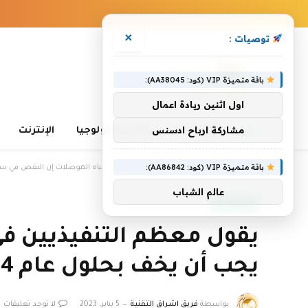
×
توصيات :
باقة متميزة VIP (كود: AA38045):
اول اثنين ريادة اعمال
مشاركة ارباح ادسنس
الرئيسية
تعلم التكنولوجيا
الإنترنت
باقة متميزة VIP (كود: AA86842):
الرئيسية
»
يقول معظم التنفيذيين في مجال أشباه الموصلات إن النقص في سلسلة التور
عالم الشباب
أخبار التقنية
يقول معظم التنفيذيين في
يجب أن يخف بحلول عام 2024 | أكسنتشر
بواسطة
فريق اشراق التقنية
5 يناير، 2023
لا توجد تعليقات