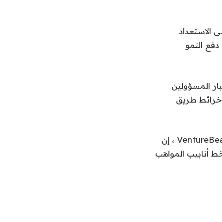
ى الاستعداد
فع النمو
يستند إلى دراسة استقصائية عالمية شملت 300 من كبار المسؤولين
وخرائط طريق
قال سيد علم ، قائد التكنولوجيا الفائقة العالمية في Accenture ، في مقابلة مع VentureBeat ، إن
اد الكلي ، وتحديات COVID-19 العالقة ، وخط أنابيب المواهب