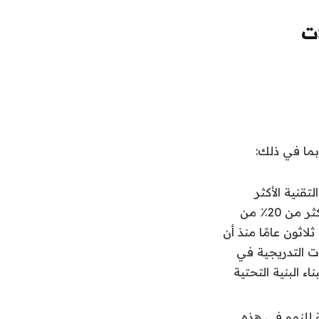
ات
بما في ذلك:
الموصلات هي التقنية الأكثر
أهمية لتطوير metaverse ، ويتوقع 44٪ من المديرين التنفيذيين تخصيص أكثر من 20٪ من
زانية إنتاج أشباه الموصلات الخاصة بهم إلى metaverse بحلول عام 2024. ثلاثون عامًا منذ أن
مصطلح metaverse ، فإن التطورات التدريجية في
ء البنية التحتية
ة للنمو في هذه