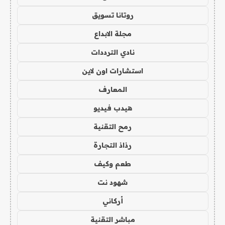
روتانا تسويق
مجلة الابداع
نادي الترددات
استشارات اون لاين
المعارف
هيدب فيديو
رمح التقنية
رذاذ التجارة
طعم وكيف
شهود نت
أركاني
مباشر التقنية