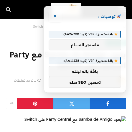
×
توصيات :
الرئيسية
»
يعود Samba de Amigo مع Party Central على Switch
باقة متميزة VIP (كود: AA26790):
أخبار التقنية
ماسنجر المسلم
يعود Samba de Amigo مع Party
باقة متميزة VIP (كود: AA11138):
Central على Switch
باقة باك لينك
بواسطة
فريق اشراق التقنية
9 فبراير، 2023
لا توجد تعليقات
تحسين SEO سلة
2 دقائق