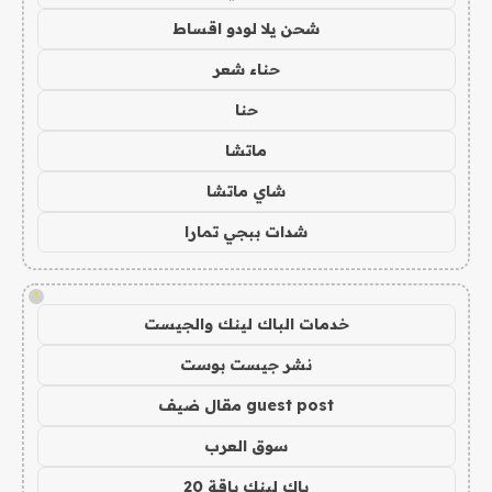
شحن يلا لودو اقساط
حناء شعر
حنا
ماتشا
شاي ماتشا
شدات ببجي تمارا
!
خدمات الباك لينك والجيست
نشر جيست بوست
guest post مقال ضيف
سوق العرب
باك لينك باقة 20