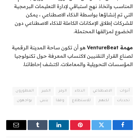
المناسب واتخاذ نهج استباقي لإدارة التعليمات البرمجية
التي تم إنشاؤها بواسطة الذكاء الاصطناعي ، يمكن
للشركات إطلاق الإمكانات الكاملة للذكاء الاصطناعي دون
الخضوع لمزالقها المحتملة.
مهمة VentureBeat
هو أن تكون ساحة المدينة الرقمية
لصناع القرار التقنيين لاكتساب المعرفة حول تكنولوجيا
المؤسسات التحويلية والمعاملات. اكتشف إحاطاتنا.
أدوات
الاصطناعي
الذكاء
الرمز
الكبير
المطورون
تحديات
لكنهم
للاستطلاع
وفقا
يتبنى
يواجهون
فيسبوك
تويتر
بينتيريست
لينكدإن
Tumblr
البريد