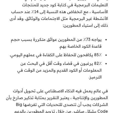
التعليمات البرمجية في كتابة كود جديد للمنتجات
الأساسية ، مع انخفاض هذه النسبة إلى 14٪ عند حساب
الأنشطة غير البرمجية مثل الاجتماعات والوثائق. وقد أدى
ذلك إلى استياء المطورين:
يواجه 73٪ من المطورين عوائق متكررة بسبب حجم
قاعدة الكود الخاصة بهم.
85٪ يكافحون للحفاظ على الكفاءة في عملهم اليومي.
82٪ يرغبون في قضاء وقت أقل في البحث عن
المعلومات أو الكود القديم والمزيد من الوقت في
الترميز.
في عالم يعمل فيه الذكاء الاصطناعي على تحويل أدوات
المطورين والإنتاجية ، يعتبر التقرير بمثابة تذكير صارخ بأن
الشركات يجب أن تتصدى للتحديات التي تفرضها Big
Code بشكل مباشر. من خلال تزويد المطورين بالدعم