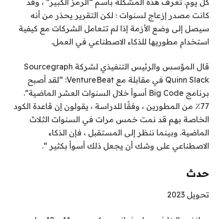
كل يوم. تُعرف هذه المشكلة باسم “الرمز الكبير” ، وقد
كانت مصدر إزعاج لسنوات ؛ لكن التقرير يحذر من أنه
سيصل إلى وضع الأزمة إذا لم تتعامل الشركات مع كيفية
استخدام مطوريها للذكاء الاصطناعي في العمل.
قال المؤسس والرئيس التنفيذي لشركة Sourcegraph
Quinn Slack في مقابلة مع VentureBeat: “لقد أصبح
برنامج Big Code أسوأ خلال السنوات العشر الماضية”.
77٪ من المطورين ، وفقًا للدراسة ، يقولون إن قاعدة الكود
الخاصة بهم قد نمت خمس مرات في السنوات الثلاث
الماضية. وبينما ننظر إلى المستقبل ، فإن الذكاء
الاصطناعي على وشك أن يجعل ذلك أسوأ بكثير “.
حدث
تحويل 2023