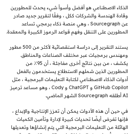
الذكاء الاصطناعي هو أفضل وأسوأ شيء يحدث للمطورين
وقادة الهندسة والشركات ككل ، وفقًا لتقرير جديد صادر
عن Sourcegraph ، وهي منصة ذكاء برمجي تساعد
المطورين على التنقل وفهم قواعد الرموز الكبيرة والمعقدة.
يستند التقرير إلى دراسة استقصائية لأكثر من 500 مطور
ومهندس برمجيات عبر مختلف الصناعات والمناطق.
يكشف ، من بين نتائج أخرى مفاجئة ، أن 95٪ من
المطورين الذين شملهم الاستطلاع يستخدمون بالفعل
أدوات الذكاء الاصطناعي لكتابة التعليمات البرمجية ، مثل
GitHub Copilot و ChatGPT و Cody ، وهو مساعد ترميز
AI أطلقه Sourcegraph الشهر الماضي.
في حين أن هذه الأدوات يمكن أن تعزز الإنتاجية والإبداع ،
فإنها تفرض أيضًا تحديات كبيرة لإدارة وتأمين الكميات
الهائلة من التعليمات البرمجية التي يتم إنشاؤها وتعديلها