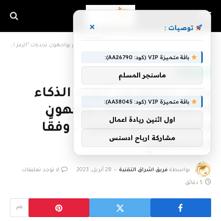
×
توصيات :
الرئيسية
»
يتبنى المطورون أدوات الذكاء الاصطناعي لكنهم يواجهون تحديات “الرمز الكبير” ، وفقًا للاستطلاع
باقة متميزة VIP (كود: AA26790):
أخبار التقنية
ماسنجر المسلم
يتبنى المطورون أدوات الذكاء
باقة متميزة VIP (كود: AA38045):
الاصطناعي لكنهم يواجهون
اول اثنين ريادة اعمال
تحديات “الرمز الكبير” ، وفقًا
مشاركة ارباح ادسنس
للاستطلاع
بواسطة
فريق اشراق التقنية
28 أبريل، 2023
لا توجد تعليقات
5 دقائق