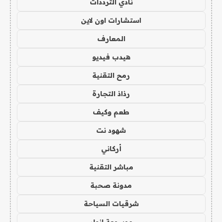
نادي الترددات
استشارات اون لاين
المعارف
هيدب فيديو
رمح التقنية
رذاذ التجارة
طعم وكيف
شهود نت
أركاني
مباشر التقنية
مدونة صحبة
شرقيات السياحة