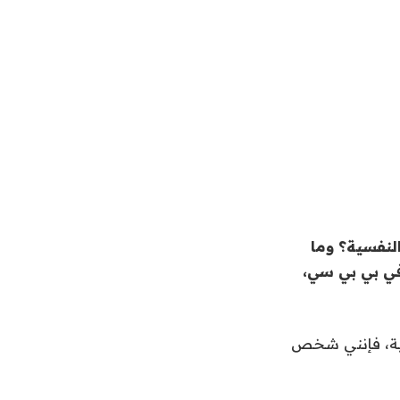
لنفسية؟ وما
في بي بي سي،
لكية، فإنني شخص