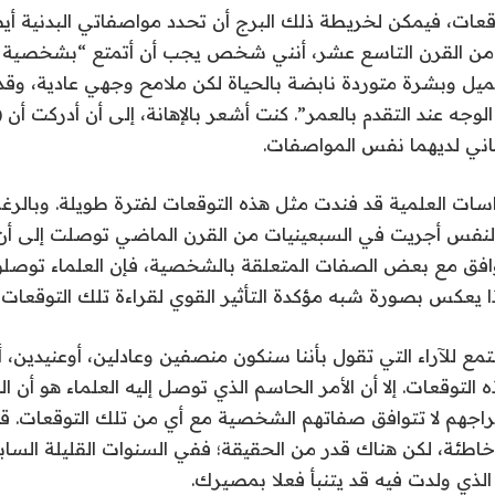
ت، فيمكن لخريطة ذلك البرج أن تحدد مواصفاتي البدنية أيضا
من القرن التاسع عشر، أنني شخص يجب أن أتمتع “بشخصية أن
يل وبشرة متوردة نابضة بالحياة لكن ملامح وجهي عادية، و
وجه عند التقدم بالعمر”. كنت أشعر بالإهانة، إلى أن أدركت أن (
ني لديهما نفس المواصفات.
اسات العلمية قد فندت مثل هذه التوقعات لفترة طويلة. وبالرغ
النفس أجريت في السبعينيات من القرن الماضي توصلت إلى أ
افق مع بعض الصفات المتعلقة بالشخصية، فإن العلماء توصلوا 
ا يعكس بصورة شبه مؤكدة التأثير القوي لقراءة تلك التوقعات
مع للآراء التي تقول بأننا سنكون منصفين وعادلين، أوعنيدين، أ
توقعات. إلا أن الأمر الحاسم الذي توصل إليه العلماء هو أن الن
راجهم لا تتوافق صفاتهم الشخصية مع أي من تلك التوقعات. قد
خاطئة، لكن هناك قدر من الحقيقة؛ ففي السنوات القليلة السابقة
لذي ولدت فيه قد يتنبأ فعلا بمصيرك.