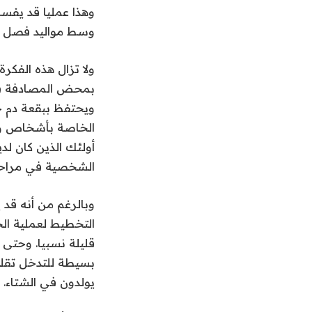
وهذا عمليا قد يفس
وسط مواليد فصل ال
ولا تزال هذه الفكر
بمحض المصادفة في
ويحتفظ ببقعة دم ج
الخاصة بأشخاص ولدو
أولئك الذين كان لد
الشخصية في مراحل
وبالرغم من أنه قد 
التخطيط لعملية ال
قليلة نسبيا. وحتى ل
بسيطة للتدخل تقلل 
يولدون في الشتاء.