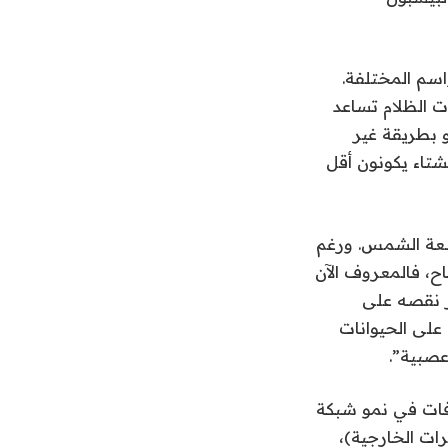
سم المختلفة.
ت الظلام تساعد
 بطريقة غير
شتاء يكونون أقل
أشعة الشمس. ورغم
، فالمعروف الآن
ثر نقصه على
 على الحيوانات
عصبية”.
افات في نمو شبكة
ات الخارجية)،