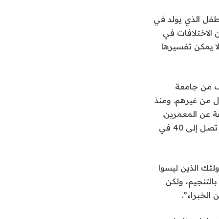
طفل الذي يولد في
ن الاختلافات في
 لا يمكن تفسيرها
ف من جامعة
ل من غيرهم. ومنذ
ة عن المعمرين.
واستنتج في بحثه الأخير بأن مواليد الخريف يعيشون حتى 100 سنة، وذلك بنسبة تصل إلى 40 في
ولئك الذين ليسوا
التنجيم، ولكن
الخبراء”.