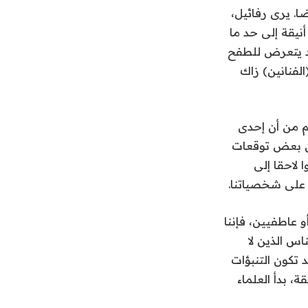
. يرى رفائيل،
يقة إلى حد ما
قد يتعرض للطفح
الفنانين) زاك
م من أن إحدى
ن بعض توقعات
لاحقا إلى
 على شخصياتنا.
و عاطفيين، فإننا
اس الذين لا
 تكون التنبؤات
، بدأ العلماء