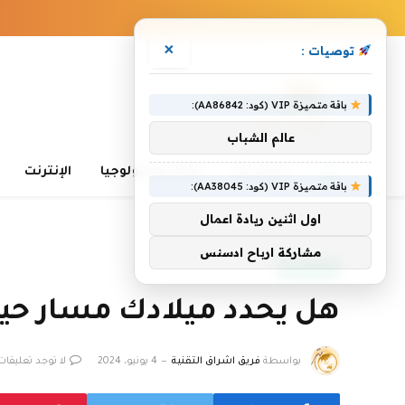
×
توصيات :
باقة متميزة VIP (كود: AA86842):
عالم الشباب
الرئيسية
تعلم التكنولوجيا
الإنترنت
باقة متميزة VIP (كود: AA38045):
اول اثنين ريادة اعمال
الرئيسية
»
هل يحدد ميلادك مسار حياتك؟
مشاركة ارباح ادسنس
أخبار التقنية
هل يحدد ميلادك مسار حي
بواسطة
فريق اشراق التقنية
4 يونيو، 2024
لا توجد تعليقات