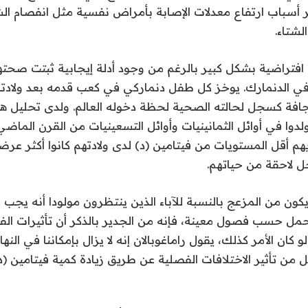
ر أسباب ارتفاع معدلات الإصابة بأمراض نفسية مثل انفصام ال
شتاء.
ة افتراضية بشكل كبير بالرغم من وجود أدلة إيجابية ثبتت صحته
 الدنمارك. يوخز كل طفل دنماركي في كعب قدمه بعد ولادته
افة كسجل لحالته الصحية لحظة دخوله العالم. ولدى تحليل ه
ا في أوائل الثمانينيات وأوائل التسعينيات من القرن الماضي،
يهم أقل المستويات من فيتامين (د) لدى ولادتهم كانوا أكثر عرض
 لاحقة من حياتهم.
يكون من المزعج بالنسبة للآباء الذين ينتظرون مولودا أنه يجب 
حمل حسب فصول معينة، فإنه من الجدير بالذكر أن تأثيرات الف
و كان الأمر كذلك، يقول راماغوبالان إنه لا يزال بإمكاننا في النه
من تأثير الاختلافات الفصلية عن طريق زيادة كمية فيتامين (د)