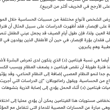
لى الأرجح في الخريف أكثر من الربيع).
عرض الشخص لأنواع مختلفة من مسببات الحساسية خلال الموا
ة على الإبصار، فقد أظهرت الدراسات على سبيل المثال أن فترا
 العين. ولذا، فإن طول أيام الصيف قد يجعل عيني الطفل تنمو
لى فقدان بؤرة الإبصار، في حين أن الأطفال الذين يولدون في ال
لطبية وهم يكبرون.
ة أيضا هي نسبة فيتامين (د) الذي يتكون لدى تعرض البشرة ل
ذ فترة طويلة أن نقص فيتامين د يضعف العظام ويسبب الكساح
هم جدا لنمو النظام العصبي إضافة إلى النظام المناعي، وقد يؤ
اع من الحساسية. ويقول راماغوبالان: “إن الدراسات التي أجريت
ت فيتامين (د) أثناء الحمل يؤدي إلى إصابة الذرية بتشوهات 
انخفاض مستويات هذا الفيتامين يمكن أن يؤدي عمليا إلى اختل
وهي عبارة عن المسارات العصبية للدماغ التي تتفاعل مع المؤثر