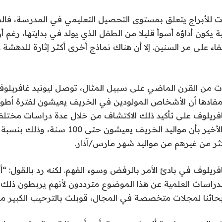
ات للأبراج يتعلق بمستوى التحصيل التعليمي في المدرسة، فال
ة يكون أداؤه أسوأ قليلا من الطفل الذي يولد في بدايتها، رغم أ
ختفاء على مر السنين. إلا أن هناك نماذج أخرى أكثر إثارة للدهشة
ات من القرن الماضي على سبيل المثال، توصل ليونيد غافريلو
مفادها أن الأشخاص المولودين في الخريف يعيشون لفترة أطو
فريلوف على تأكيد ذلك الاكتشاف من خلال عدة دراسات مختلف
كثر من غيرهم من مواليد شهر مارس/آذار.
فريلوف في بادئ الأمر بالرفض وسوء الفهم. لكنه رد بالقول: “أ
دراسات العلمية عن هذا الموضوع مترددون لأنهم يربطون ذلك ب
أبحاثنا لمجلات متخصصة في المجال، قوبلت بالترحيب الكبير من 