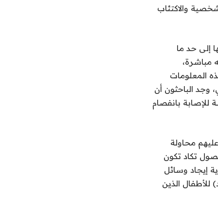
شخصية والاكتئاب
ا إلى حد ما
 مباشرة،
ذه المعلومات
 وجد الباحثون أن
ة للإصابة بانفصام
عليهم محاولة
صول تكاد تكون
اية إيجاد وسائل
 للأطفال الذين