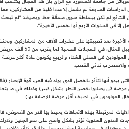
وبالان من جامعة أكسفورد مع الرأي بأن هذا المجال يكتسب اهتم
لدراسات السابقة لم تشمل إلا عددا قليلا من المشاركين، مما 
ن النتائج لم تكن ببساطة سوى مسألة حظ. ويضيف: “لم تبحث 
إلا في السنوات الأربع أو الخمس الأخيرة”.
ث الأخيرة بعد تطبيقها على عشرات الآلاف من المشاركين. وبحث
راماغوبلان، على سبيل المثال، في السجلات ا
المولودين في فصلي الشتاء والربيع يكونون عادة أكثر عرضة ل
 والاضطراب ثنائي القطب.
لتي يبدو أنها تتأثر بالفصل الذي يولد فيه المرء قوة الإبصار (فا
ل عرضة لأن يصابوا بقصر النظر بشكل كبير) وكذلك في ما يتعل
فال المولودون في الصيف أقل عرضة للإصابة بها).
لآليات المرتبطة بهذه الاتجاهات يحيط بها قدر من الغموض، فا
وجات العدوى السنوية تؤثر بشكل واضح على نمو الجنين وتترك 
إن موهبتك في ممارسة لعبة البيسبول مثلا قد تتأثر (فلاعبي ا