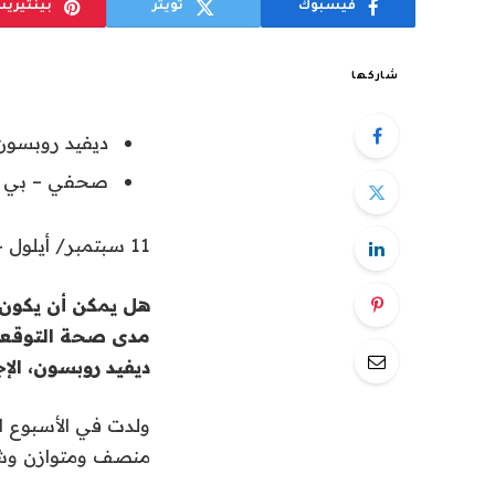
فيسبوك
تويتر
بينتيري
شاركها
ديفيد روبسون
صحفي – بي 
11 سبتمبر/ أيلول 2014
هل يمكن أن يكون 
مدى صحة التوقعات
ديفيد روبسون، الإج
ولدت في الأسبوع ا
منصف ومتوازن وشج