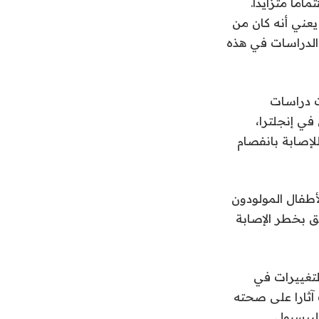
اما متزايدا.
يعني أنه كان من
الدراسات في هذه
ت دراسات
لصحية لما يقرب من 60 ألف مريض في إنجلترا،
لإصابة بانفصام
لأطفال المولودون
ق بخطر الإصابة
لتغييرات في
آثارا على صحته
لبيسبول