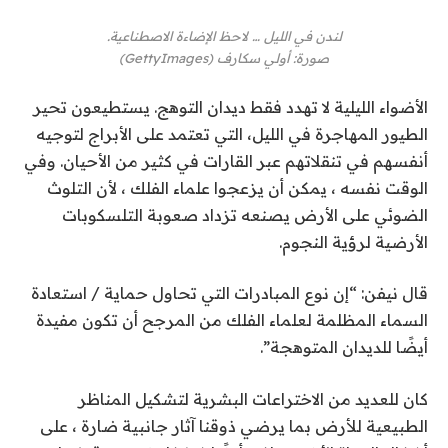
لندن في الليل … لاحظ الإضاءة الاصطناعية.
صورة
:
أولي سكارف
(
GettyImages
)
الأضواء الليلية لا تهدد فقط ديدان التوهج. يستطيعون
تحير
الطيور المهاجرة في الليل
، التي تعتمد على الأبراج لتوجيه
أنفسهم في تنقلاتهم عبر القارات في كثير من الأحيان. وفي
الوقت نفسه ، يمكن أن يزعجوا علماء الفلك ، لأن التلوث
الضوئي على الأرض يصنعه
تزداد صعوبة التلسكوبات
الأرضية لرؤية النجوم
.
قال نيفن: “إن نوع المبادرات التي تحاول حماية / استعادة
السماء المظلمة لعلماء الفلك من المرجح أن تكون مفيدة
أيضًا للديدان المتوهجة”.
كان للعديد من الاختراعات البشرية لتشكيل المناظر
الطبيعية للأرض بما يرضي ذوقنا آثار جانبية ضارة ، على