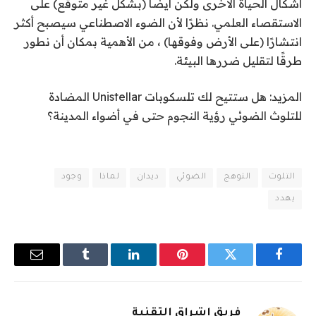
أشكال الحياة الأخرى ولكن أيضًا (بشكل غير متوقع) على
الاستقصاء العلمي. نظرًا لأن الضوء الاصطناعي سيصبح أكثر
انتشارًا (
على الأرض وفوقها
) ، من الأهمية بمكان أن نطور
طرقًا لتقليل ضررها
البيئة.
المزيد: هل ستتيح لك تلسكوبات Unistellar المضادة
للتلوث الضوئي رؤية النجوم حتى في أضواء المدينة؟
التلوث
التوهج
الضوئي
ديدان
لماذا
وجود
يهدد
فيسبوك
تويتر
بينتيريست
لينكدإن
Tumblr
البريد
الإلكترو
فريق اشراق التقنية