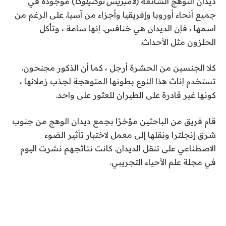
ديدان التوهج الشائعة (
لامبريس
نوكتيلوكا
) موجودة في
جميع أنحاء أوروبا وإفريقيا وأجزاء من آسيا. على الرغم من
اسمها ، فإن الديدان هي خنافس. إنها سامة ، وتأكل
الحلزون مثل الأحداث.
كلا الجنسين من الحشرة أرجل ، كما أن الذكور مجنحون.
تستخدم إناث هذا النوع بطونها المتوهجة لجذب زملائها ،
كونها غير قادرة على الطيران للعثور على واحد.
قام فريق من الباحثين مؤخرًا بجمع ديدان الوهج من جنوب
شرق إنجلترا ونقلها إلى معمل لاختبار تأثير الضوء
الاصطناعي على تنقل الديدان. كانت نتائجهم
نشرت
اليوم
في مجلة علم الأحياء التجريبي.