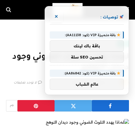
×
توصيات :
الرئيسية
»
لماذا يهدد التلوث الضوئي وجود ديدان التوهج
باقة متميزة VIP (كود: AA11138):
تقنية
باقة باك لينك
لماذا يهدد التلوث الضوئي وجود
تحسين SEO سلة
ديدان التوهج
باقة متميزة VIP (كود: AA86842):
بواسطة
فريق اشراق التقنية
14 يونيو، 2023
لا توجد تعليقات
عالم الشباب
3 دقائق