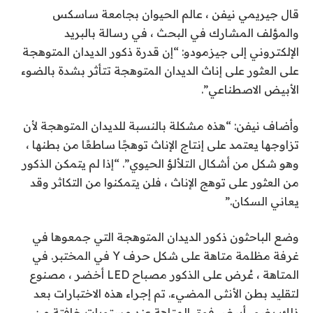
قال جيريمي نيفن ، عالم الحيوان بجامعة ساسكس
والمؤلف المشارك في البحث ، في رسالة بالبريد
الإلكتروني إلى جيزمودو: “إن قدرة ذكور الديدان المتوهجة
على العثور على إناث الديدان المتوهجة تتأثر بشدة بالضوء
الأبيض الاصطناعي”.
وأضاف نيفن: “هذه مشكلة بالنسبة للديدان المتوهجة لأن
تزاوجها يعتمد على إنتاج الإناث توهجًا ساطعًا من بطنها ،
وهو شكل من أشكال التلألؤ الحيوي”. “إذا لم يتمكن الذكور
من العثور على توهج الإناث ، فلن يتمكنوا من التكاثر وقد
يعاني السكان.”
وضع الباحثون ذكور الديدان المتوهجة التي جمعوها في
غرفة مظلمة
متاهة على شكل حرف Y في المختبر.
في
المتاهة ، عُرض على الذكور مصباح LED أخضر ، مصنوع
لتقليد بطن الأنثى المضيء. تم إجراء هذه الاختبارات بعد
ذلك بضوء أبيض فوق المتاهة عند مستويات خافتة من