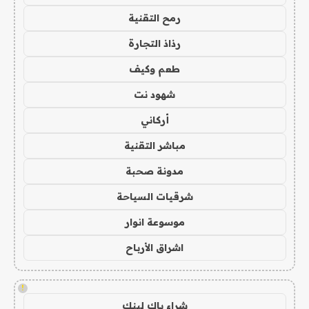
رمح التقنية
رذاذ التجارة
طعم وكيف
شهود نت
أركاني
مباشر التقنية
مدونة صحبة
شرقيات السياحة
موسوعة انوار
اشراق الأرباح
!
شراء باك لينك