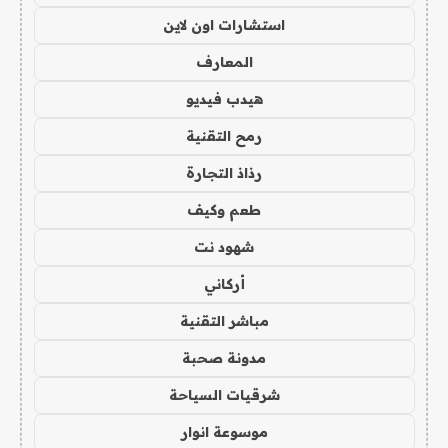
استشارات اون لاين
المعارف
هيدب فيديو
رمح التقنية
رذاذ التجارة
طعم وكيف
شهود نت
أركاني
مباشر التقنية
مدونة صحبة
شرقيات السياحة
موسوعة انوار