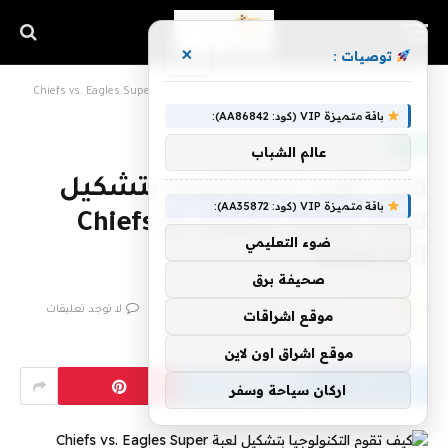
×
توصيات :
الرئيسية
»
كيف تقوم التكنولوجيا بتشكيل لعبة Chiefs vs. Eagles Super Bowl LVII
باقة متميزة VIP (كود: AA86842):
تقنية
عالم الشباب
كيف تقوم التكنولوجيا بتشكيل
باقة متميزة VIP (كود: AA35872):
لعبة Chiefs vs. Eagles Super
ضوء التعليمي
Bowl LVII
صحيفة برق
بواسطة
فريق اشراق التقنية
11 فبراير، 2023
لا توجد تعليقات
موقع اشراقات
2 دقائق
موقع اشراق اون لاين
اركان سياحة وسفر