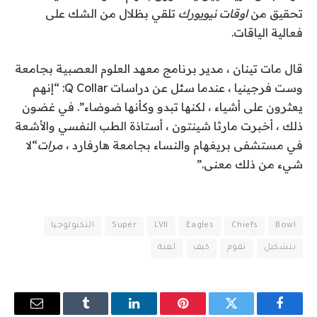
تحقيق
من
اوقات نيويورك
تلقي بظلال من الشك على
فعالية الياقات.
قال مات تينان ، مدير برنامج معهد العلوم العصبية بجامعة
وست فرجينيا ، عندما سئل عن دراسات Q Collar: “إنهم
يعثرون على أشياء ، لكنها تبدو وكأنها ضوضاء”. في غضون
ذلك ، أخبرت مارثا شينتون ، أستاذة الطب النفسي والأشعة
في مستشفى بريغهام والنساء بجامعة هارفارد ،
مرات
“لا
شيء من ذلك معنى.”
Bowl
Chiefs
Eagles
LVII
Super
التكنولوجيا
بتشكيل
تقوم
كيف
لعبة
فيسبوك
تويتر
بينتيريست
لينكدإن
Tumblr
البريد