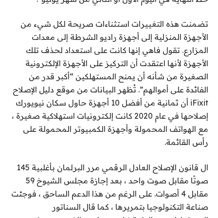
تضمنت هذه التغييرات استثناءات صريحة لكل شيء من
الأجهزة المنزلية إلى أجهزة راديو الشرطة إلى معدات
المزارع. تقول فاهي إنها كانت على استعداد لحذف تلك
الأجهزة لأنها اعتقدت أن التركيز على الأجهزة الإلكترونية
الصغيرة من شأنه أن يمنح المستهلكين “أكبر قدر من
الفائدة على أموالهم”. تُظهر البيانات من موقع دليل الإصلاح
iFixit أن ثمانية من أفضل 10 أجهزة حاول سكان نيويورك
إصلاحها في عام 2020 كانت إلكترونيات استهلاكية صغيرة ،
مع الهواتف المحمولة وأجهزة الكمبيوتر المحمولة على
رأس القائمة.
ال
قانون الإصلاح العادل الرقمي
مرر البرلمان بأغلبية 145
صوتًا مقابل صوت واحد ، بعد إجازة مجلس الشيوخ 59
مقابل 4 أصوات. على الرغم من هذا الدعم الساحق ، فوجئت
صناعة التكنولوجيا بتمريرها ، كما قال السناتور