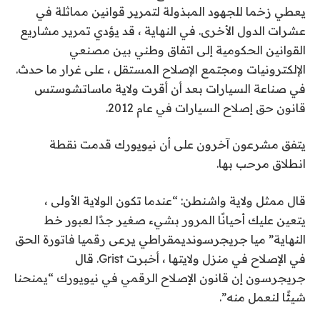
يعطي زخما للجهود المبذولة لتمرير قوانين مماثلة في
عشرات الدول الأخرى
. في النهاية ، قد يؤدي تمرير مشاريع
القوانين الحكومية إلى اتفاق وطني بين مصنعي
الإلكترونيات ومجتمع الإصلاح المستقل ، على غرار ما حدث.
في صناعة السيارات
بعد أن أقرت ولاية ماساتشوستس
قانون حق إصلاح السيارات في عام 2012.
يتفق مشرعون آخرون على أن نيويورك قدمت نقطة
انطلاق مرحب بها.
قال ممثل ولاية واشنطن: “عندما تكون الولاية الأولى ،
يتعين عليك أحيانًا المرور بشيء صغير جدًا لعبور خط
النهاية”
ميا جريجرسون
ديمقراطي يرعى رقميا
فاتورة الحق
في الإصلاح
في منزل ولايتها ، أخبرت Grist. قال
جريجرسون إن قانون الإصلاح الرقمي في نيويورك “يمنحنا
شيئًا لنعمل منه”.