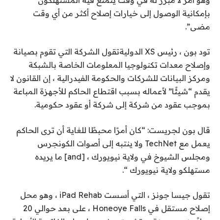
بإمكانية الوصول إلى خيارات إصلاح أكثر من أي وقت
مضى”.
تود بون ، رئيس
XS الدولية
تقول الشركة التي تقوم بصيانة
وإصلاح معدات تكنولوجيا المعلومات الخاصة بالشبكة
ومركز البيانات للشركات والحكومة الفيدرالية ، إن القانون لا
يقدم “شيئًا” لأعماله بسبب اقتطاع الحاكم للأجهزة المباعة
بموجب عقود من شركة إلى شركة أو عقود حكومية.
قال بون لجريست: “كان أمرًا محبطًا للغاية أن ترى الحاكم
يعمل مع TechNet ولا ينتبه إلى أصوات الكونجرس
ومجلس الشيوخ في ولاية نيويورك ، [and] ما يريده
مستهلكو ولاية نيويورك “.
تقول جيسا جونز ، التي أسست iPad Rehab ، وهو محل
إصلاح مستقل في Honeoye Falls ، على بعد حوالي 20