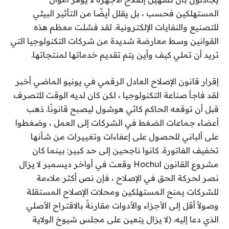
المستهلكين فحسب ، بل يقلل أيضًا من التأثير البيئي
للتصنيع والنفايات الإلكترونية. لقد فشلت معظم هذه
القوانين وسط معارضة شديدة من شركات التكنولوجيا التي
تريد أن تملي كيف وأين يتم تقديم خدماتها لمنتجاتها.
إقرار قانون الإصلاح العادل الرقمي في يونيو الماضي
أخبر
لقد فاجأ صناعة التكنولوجيا ، لكن كان لديه الوقت للتصرف
قبل أن توقعه الحاكم كاثي هوشول ليصبح قانونًا. ذهب
أعضاء جماعات الضغط في الشركات إلى العمل ، وضغطوا
على ألباني للحصول على إعفاءات وتغييرات من شأنها
تخفيف الفاتورة. كانوا ناجحين إلى حد كبير: بينما كان
مشروع القانون Hochul
وقعت
في أواخر ديسمبر لا يزال
نصر
لحركة الحق في الإصلاح ، فإن
نص أكثر ملاءمة
للشركات
يمنح المستهلكين ومحلات الإصلاح المستقلة
وصولاً أقل إلى الأجزاء والأدوات مقارنةً بالاقتراح الأصلي
الذي دعا إليه. (لا يزال يتعين على مجلس شيوخ الولاية