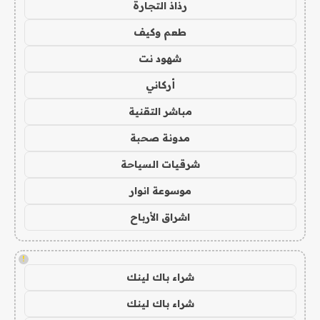
رذاذ التجارة
طعم وكيف
شهود نت
أركاني
مباشر التقنية
مدونة صحبة
شرقيات السياحة
موسوعة انوار
اشراق الأرباح
!
شراء باك لينك
شراء باك لينك