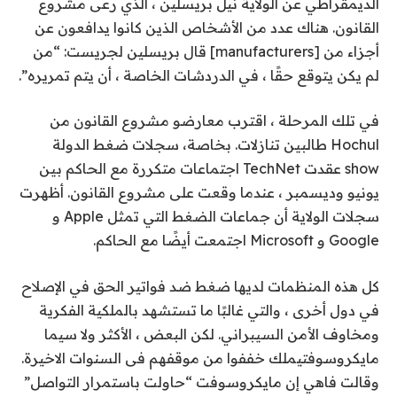
الديمقراطي عن الولاية نيل بريسلين ، الذي رعى مشروع
القانون. هناك عدد من الأشخاص الذين كانوا يدافعون عن
أجزاء من [manufacturers] قال بريسلين لجريست: “من
لم يكن يتوقع حقًا ، في الدردشات الخاصة ، أن يتم تمريره”.
في تلك المرحلة ، اقترب معارضو مشروع القانون من
Hochul طالبين تنازلات. بخاصة،
سجلات ضغط الدولة
show عقدت TechNet اجتماعات متكررة مع الحاكم بين
يونيو وديسمبر ، عندما وقعت على مشروع القانون. أظهرت
سجلات الولاية أن جماعات الضغط التي تمثل Apple و
Google و Microsoft اجتمعت أيضًا مع الحاكم.
كل هذه المنظمات لديها
ضغط
ضد
فواتير الحق في الإصلاح
في دول أخرى ، والتي غالبًا ما تستشهد بالملكية الفكرية
ومخاوف الأمن السيبراني. لكن البعض ، الأكثر
ولا سيما
مايكروسوفت
يملك
خففوا من موقفهم
فى السنوات الاخيرة.
وقالت فاهي إن مايكروسوفت “حاولت باستمرار التواصل”