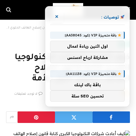
×
توصيات :
الرئيسية
»
كيف أعادت شركات التكنولوجيا الكبرى كتابة قانون إصلاح الهاتف الخلوي الأول للأمة
باقة متميزة VIP (كود: AA38045):
تقنية
اول اثنين ريادة اعمال
كيف أعادت شركات التكنولوجيا
مشاركة ارباح ادسنس
الكبرى كتابة قانون إصلاح
باقة متميزة VIP (كود: AA11138):
الهاتف الخلوي الأول للأمة
باقة باك لينك
بواسطة
فريق اشراق التقنية
9 فبراير، 2023
لا توجد تعليقات
تحسين SEO سلة
10 دقائق