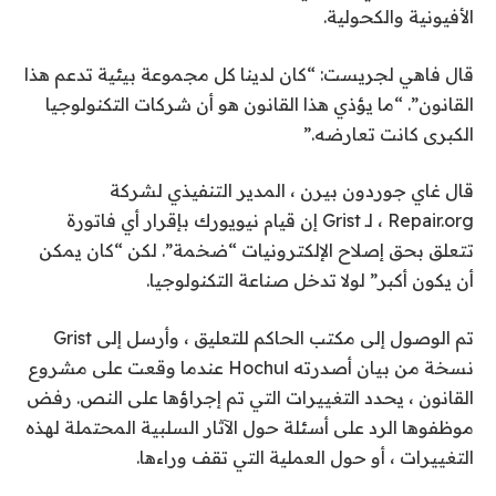
الأفيونية والكحولية.
قال فاهي لجريست: “كان لدينا كل مجموعة بيئية تدعم هذا
القانون”. “ما يؤذي هذا القانون هو أن شركات التكنولوجيا
الكبرى كانت تعارضه.”
قال غاي جوردون بيرن ، المدير التنفيذي لشركة
Repair.org ، لـ Grist إن قيام نيويورك بإقرار أي فاتورة
تتعلق بحق إصلاح الإلكترونيات “ضخمة”. لكن “كان يمكن
أن يكون أكبر” لولا تدخل صناعة التكنولوجيا.
تم الوصول إلى مكتب الحاكم للتعليق ، وأرسل إلى Grist
نسخة من بيان أصدرته Hochul عندما وقعت على مشروع
القانون ، يحدد التغييرات التي تم إجراؤها على النص. رفض
موظفوها الرد على أسئلة حول الآثار السلبية المحتملة لهذه
التغييرات ، أو حول العملية التي تقف وراءها.