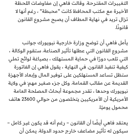
التغييرات المقترحة. وقالت فاهي إن مفاوضات اللحظة
الأخيرة مع مكتب المحافظ كانت “محبطة” ، رغم أنها لا
تزال تريد في نهاية المطاف أن يصبح مشروع القانون
قانونًا.
يأمل فاهي أن توضح وزارة خارجية نيويورك جوانب
مشروع القانون التي عطلها تأثير الصناعة. ستقوم الوكالة ،
التي تلعب دورًا في حماية المستهلك ، بصياغة لوائح تملي
كيفية تنفيذ القانون. في النهاية ، يقول فاهي إن الفاتورة
ستظل تساعد المستهلكين على توفير المال وإبعاد الأجهزة
القديمة عن مقالب القمامة. وكل جزء صغير مهم: في ولاية
نيويورك وحدها ، تقدر مجموعة أبحاث المصلحة العامة
الأمريكية أن الأمريكيين يتخلصون من حوالي 23600 هاتف
محمول يوميًا.
يعتقد فاهي أيضًا أن القانون – رغم أنه قد يكون غير كامل –
سيكون له تأثير مضاعف خارج حدود الدولة. يمكن أن