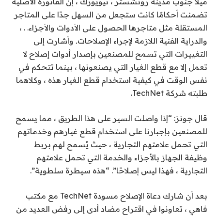
ميلاً جنوب مدينة روتشستر ، نيويورك ، إن الفاتورة الأصلية
تضمنت أحكامًا كانت ستجعل من السهل جدًا على المتاجر
المستقلة مثل متاجرها الحصول على الأدوات والأجزاء. . ،
والدراية الفنية اللازمة لإجراء الإصلاحات
.
وأشارت إلى
التغييرات التي تسمح للمصنعين بإصدار أدوات إصلاح لا
تعمل إلا مع قطع الغيار التي يصنعونها ، بينما تتحكم في
نفس الوقت في كيفية استخدام قطع الغيار هذه ، وكلاهما
طلبته شركة TechNet.
قال جونز: “إذا واصلت السير على هذا الطريق ، مما يسمح
للمصنعين بإجبارنا على استخدام قطع غيارهم وخدماتهم
التي تحمل علامتهم التجارية ، حيث يُسمح لهم بربط
وظيفة الجهاز بالأجزاء والخدمة التي تحمل علامتهم
التجارية ، فهذا ليس إصلاحًا”. “هذه سيطرة سلطوية”.
بعد أن شارك دعاة الإصلاح مسودة TechNet مع مكتب
فاهي ، تعاونوا في اقتراح مضاد أدى إلى رفض العديد من