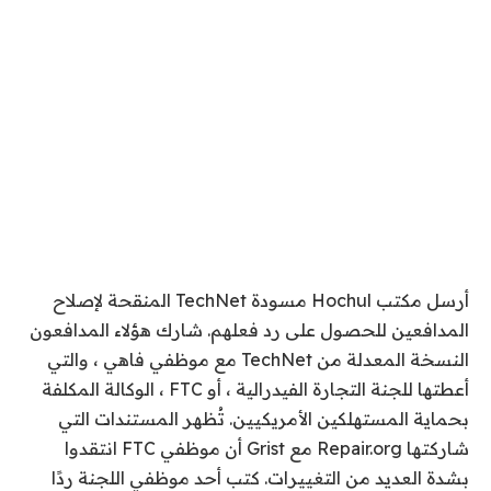
أرسل مكتب Hochul مسودة TechNet المنقحة لإصلاح
المدافعين للحصول على رد فعلهم. شارك هؤلاء المدافعون
النسخة المعدلة من TechNet مع موظفي فاهي ، والتي
أعطتها للجنة التجارة الفيدرالية ، أو FTC ، الوكالة المكلفة
بحماية المستهلكين الأمريكيين. تُظهر المستندات التي
شاركتها Repair.org مع Grist أن موظفي FTC انتقدوا
بشدة العديد من التغييرات. كتب أحد موظفي اللجنة ردًا