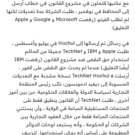
مع مكتبها للتعاون في مشروع القانون. في خطاب أرسل
إلى المحافظ في نوفمبر ، طلبت الشركة عدة تعديلات لكنها
لم تطلب الفيتو. (رفضت Microsoft و Google و Apple
التعليق).
في رسائل تم إرسالها إلى Hochul في يوليو وأغسطس ،
طلبت Apple و IBM و TechNet جميعًا من الحاكم
استخدام حق النقض ضد مشروع القانون. (رفضت IBM
أيضًا التعليق.) عندما لم يحدث حق النقض على الفور ،
أرسلت TechNet Hochul a
نسخة مشذبة
مع التعديلات
المنسوبة إلى
ديفيد ادمونسون
، نائب رئيس المنظمة
التجارية لسياسة الدولة والعلاقات الحكومية. من بين أمور
أخرى ، طلبت TechNet أن القانون ينطبق فقط على
المنتجات المستقبلية المباعة في الولاية ، وأن يستثني
المنتجات المباعة فقط من خلال العقود التجارية بين
الشركات أو الحكومة ، وأنه يستبعد لوحات الدوائر
المطبوعة على أساس أنه يمكن استخدامها . لتزييف