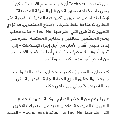
على تعديلات TechNet أن شرط تجميع الأجزاء “يمكن أن
يسيء استخدامه بسهولة من قبل الشركة المصنعة”
لإنشاء نظام من مستويين تكون فيه المكونات الفردية مثل
البطاريات متاحة فقط لشركاء الإصلاح المعتمدين. قد تؤدي
التغييرات الأخرى التي اقترحتها TechNet – حذف مطلب
يمنح المصنّعين للمالكين والمتاجر المستقلة القدرة على
إعادة تعيين أقفال الأمان من أجل إجراء الإصلاحات – إلى
“حق أجوف للإصلاح” حيث تمنع أنظمة الأمان الأشخاص
من إصلاح أغراضهم ، كتب الموظفين.
كتب دان سالسبيرغ ، كبير مستشاري مكتب التكنولوجيا
والبحث والتحقيق التابع للجنة التجارة الفيدرالية ، في
رسالة بريد إلكتروني إلى فاهي مكتب.
على الرغم من التحذير الصارم للوكالة ، ظهرت جميع
التغييرات الموضحة أعلاه والعديد من التعديلات الأخرى
التي اقترحتها TechNet في
الفاتورة
وقع Hochul – العديد