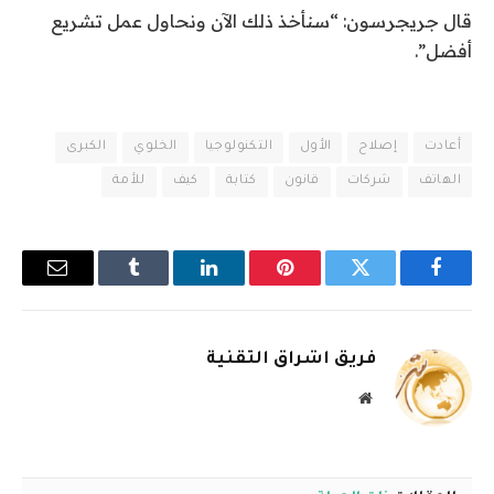
قال جريجرسون: “سنأخذ ذلك الآن ونحاول عمل تشريع
أفضل”.
أعادت
إصلاح
الأول
التكنولوجيا
الخلوي
الكبرى
الهاتف
شركات
قانون
كتابة
كيف
للأمة
فيسبوك
تويتر
بينتيريست
لينكدإن
Tumblr
البريد
الإلكترو
فريق اشراق التقنية
موقع
الويب