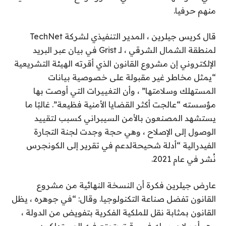
منهم حرفيا.
قال كريس جيلرين ، المدير التنفيذي لشركة TechNet
لمنطقة الشمال الشرقي ، لـ Grist في بيان عبر البريد
الإلكتروني إن مشروع القانون الذي أقرته الهيئة التشريعية
“يمثل مخاطر غير مقبولة على خصوصية بيانات
المستهلك وسلامتها” ، وأن التغييرات التي أوصت بها
مؤسسته “عالجت أكثر القضايا الأمنية فظيعة”. غالبًا ما
يستشهد المصنعون بالأمن السيبراني كسبب لتقييد
الوصول إلى الإصلاح ، وهي حجة وجدت لجنة التجارة
الفيدرالية “
أدلة شحيحة
لدعم في
تقرير إلى الكونجرس
نُشر في عام 2021
.
عارض جيلرين فكرة أن النسخة النهائية من مشروع
القانون تفضل صناعة التكنولوجيا. وقال: “في جوهره ، يظل
القانون بمثابة نقل للملكية الفكرية بتفويض من الدولة ،
وهو أمر لا مبرر له في وقت يتمتع فيه المستهلكون