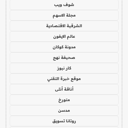
شوف ويب
مجلة الاسهم
الشرقية الاقتصادية
عالم الايفون
مدونة كوكان
صحيفة نهج
كار نيوز
موقع خبرة التقني
أناقة أنثى
متورخ
مدسن
روتانا تسويق