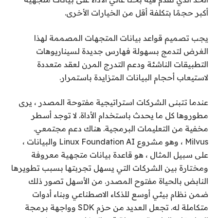
أكبر حجمًا بتكلفة أقل من الخيارات الأخرى.
يجب تصميم قواعد بيانات المتجهات المصممة لهذا
الغرض لتدمج بسهولة فهارس جديدة لسيناريوهات
التطبيقات الناشئة ودعم التدرج المرن لعقد متعددة
لاستيعاب أحجام البيانات المتزايدة باستمرار.
عندما تتبنى الشركات استراتيجية مفتوحة المصدر ، يرى
مطوروها كل ما يحدث باستخدام الأداة. لا توجد أسطر
مخفية من التعليمات البرمجية. هناك دعم مجتمعي.
Milvus ، وهو مشروع Linux Foundation AI والبيانات ،
على سبيل المثال ، هو قاعدة بيانات متجهية معروفة
ومختارة بين الشركات التي يسهل تجربتها بسبب تطويرها
النابض بالحياة مفتوح المصدر. من الأسهل تصور ذلك
ضمن نظام بيئي أوسع للذكاء الاصطناعي وبناء أدوات
متكاملة له. تجعل العديد من حزم SDK وواجهة برمجة