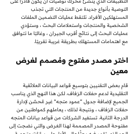
التطبيقات الذي ينشئ محرك توصيات أن يكون قادرًا على
التوصية بأنواع جديدة من المنتجات التي تجذب
المستهلكين الأفراد. تلتقط عمليات التضمين الملفات
الشخصية والمنتجات واستعلامات البحث ، وستؤدي
عمليات البحث إلى نتائج أقرب الجيران ، وغالبًا ما تتوافق
مع اهتمامات المستهلك بطريقة غريبة تقريبًا.
اختر مصدر مفتوح ومُصمم لغرض
معين
قام بعض التقنيين بتوسيع قواعد البيانات العلائقية
التقليدية لدعم حفلات الزفاف. لكن هذا النهج الذي يناسب
الجميع لإضافة جدول “عمود متجه” غير مُحسَّن لإدارة
حفلات الزفاف ، ونتيجة لذلك ، يعاملهم كمواطنين من
الدرجة الثانية. تستفيد الشركات من قواعد بيانات المتجه
مفتوحة المصدر المصممة لهذا الغرض والتي نضجت إلى
الحد الذي تقدم فيه بحثًا عالي الأداء على بيانات متجهية