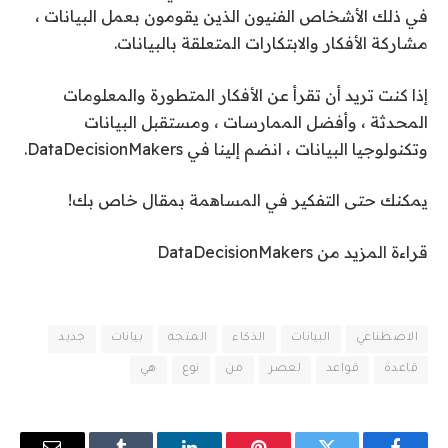
في ذلك الأشخاص الفنيون الذين يقومون بعمل البيانات ،
مشاركة الأفكار والابتكارات المتعلقة بالبيانات.
إذا كنت تريد أن تقرأ عن الأفكار المتطورة والمعلومات
المحدثة ، وأفضل الممارسات ، ومستقبل البيانات
وتكنولوجيا البيانات ، انضم إلينا في DataDecisionMakers.
يمكنك حتى التفكير في المساهمة بمقال خاص بك!
قراءة المزيد من DataDecisionMakers
الاصطناعي
البيانات
الذكاء
المتجه
بيانات
جديد
قاعدة
قواعد
لعصر
من
نوع
هي