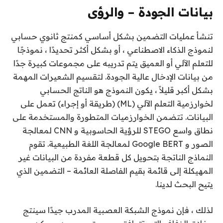
بيانات الجودة – والرؤى
تنشأ عمليات التضمين بشكل أساسي كمنتج ثانوي حسابي
لنموذج الذكاء الاصطناعي ، أو بشكل أكثر تحديدًا ، نموذجًا
للتعلم الآلي أو العميق يتم تدريبه على مجموعات كبيرة جدًا
من بيانات الإدخال عالية الجودة. لتقسيم الشعيرات المهمة
بشكل أكبر قليلاً ، يكون النموذج هو الناتج الحسابي
لخوارزمية التعلم الآلي (ML) (طريقة أو إجراء) تعمل على
البيانات. تتضمن الخوارزميات المتطورة والمستخدمة على
نطاق واسع STEGO للرؤية الحاسوبية و CNN لمعالجة
الصور و Google BERT لمعالجة اللغة الطبيعية. تقوم
النماذج الناتجة بتحويل كل قطعة مفردة من البيانات غير
المهيكلة إلى قائمة بقيم الفاصلة العائمة – التضمين الذي
يتيح البحث لدينا.
لذلك ، فإن نموذج الشبكة العصبية المدرب جيدًا سينتج