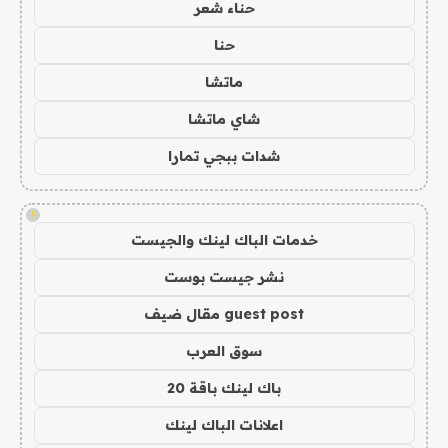
حناء شعر
حنا
ماتشا
شاي ماتشا
شدات ببجي تمارا
!
خدمات الباك لينك والجيست
نشر جيست بوست
guest post مقال ضيف
سوق العرب
باك لينك باقة 20
اعلانات الباك لينك