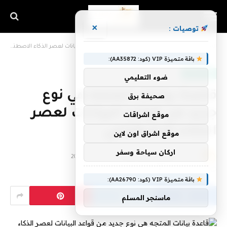
×
توصيات :
الرئيسية
»
قاعدة بيانات المتجه هي نوع جديد من قواعد البيانات لعصر الذكاء الاصطناعي
باقة متميزة VIP (كود: AA35872):
أخبار التقنية
ضوء التعليمي
قاعدة بيانات المتجه هي نوع
صحيفة برق
جديد من قواعد البيانات لعصر
موقع اشراقات
الذكاء الاصطناعي
موقع اشراق اون لاين
اركان سياحة وسفر
بواسطة
فريق اشراق التقنية
24 ديسمبر، 2022
لا توجد تعليقات
7 دقائق
باقة متميزة VIP (كود: AA26790):
ماسنجر المسلم