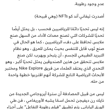
عدم وجود رطوبة.
أصدرت تيفاني آند كو NFTs (وهي قبيحة)
إنه ليس تحديًا دائمًا للرياضيين فحسب ، بل يمثل أيضًا
تحديًا للشركات التي تصنع معدات الأداء. من السهل صنع
ملابس تحافظ على دفء الرياضيين ، كما هو الحال في
صنع ثوب قابل للتنفس بحيث يمكن للعرق ، وهو نظام
التبريد الطبيعي للجسم ، أن يتبخر ويهرب. لكن صنع
ملابس تتحقق من هذين الصندوقين يمثل تحديًا أكبر ، وهو
التحدي الذي يعتقد العلماء من فريق Nike Explore ومختبر
الأبحاث الرياضية التابع للشركة أنهم اقتربوا خطوة واحدة
من حله.
ليس من قبيل المصادفة أن سترة أيروجامي الجديدة من
نايك رن ديفيجن تحمل اسمًا يشبه الأوريغامي ،
فن طي
الورق الياباني. يتم تطبيق “فيلم رطوبة التفاعل” على أجزاء