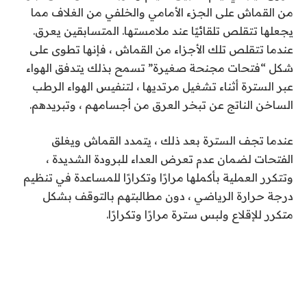
من القماش على الجزء الأمامي والخلفي من الغلاف مما
يجعلها تتقلص تلقائيًا عند ملامستها.
المتسابقين
يعرق
.
عندما تتقلص تلك الأجزاء من القماش ، فإنها تطوى على
شكل “فتحات مجنحة صغيرة” تسمح بذلك
يتدفق الهواء
عبر السترة أثناء تشغيل مرتديها ، لتنفيس الهواء الرطب
الساخن الناتج عن تبخر العرق من أجسامهم ، وتبريدهم.
عندما تجف السترة بعد ذلك ، يتمدد القماش ويغلق
الفتحات لضمان عدم تعرض العداء للبرودة الشديدة ،
وتتكرر العملية بأكملها مرارًا وتكرارًا للمساعدة في تنظيم
درجة حرارة الرياضي ، دون مطالبتهم بالتوقف بشكل
متكرر للإقلاع ولبس سترة مرارًا وتكرارًا.