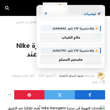
×
توصيات :
الرئيسية
»
فتحات التهوية في سترة Nike Aerogami تُفتح تلقائيًا عند التعرق
باقة متميزة VIP (كود: AA86842):
تقنية
عالم الشباب
فتحات التهوية في سترة Nike
باقة متميزة VIP (كود: AA26790):
Aerogami تُفتح تلقائيًا عند
ماسنجر المسلم
التعرق
بواسطة
فريق اشراق التقنية
27 يونيو، 2023
لا توجد تعليقات
2 دقائق