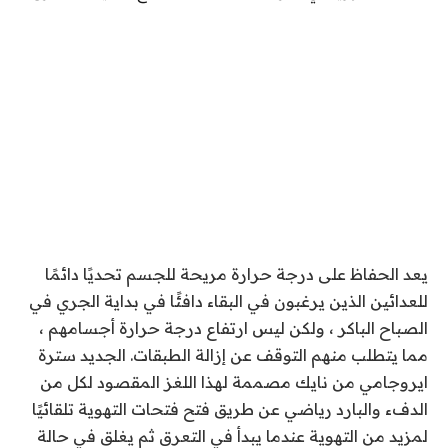
يعد الحفاظ على درجة حرارة مريحة للجسم تحديًا دائمًا
للعدائين الذين يرغبون في البقاء دافئًا في بداية الجري في
الصباح الباكر ، ولكن ليس ارتفاع درجة حرارة أجسامهم ،
مما يتطلب منهم التوقف عن إزالة الطبقات. الجديد
سترة
ايروجامي من نايك مصممة لهذا اللغز المقصود
لكل من
الدفء والبارد
رياضي عن طريق فتح فتحات التهوية تلقائيًا
لمزيد من التهوية عندما يبدأ في التعرق ثم
يغلق في حالة