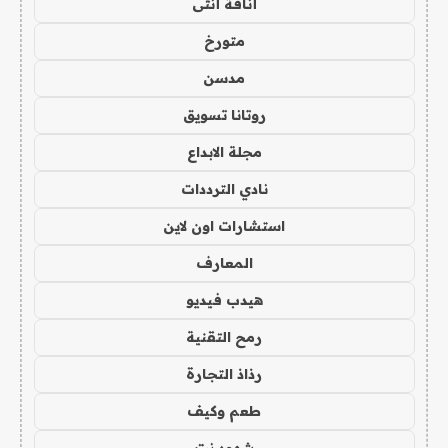
أناقة أنثى
متورخ
مدسن
روتانا تسويق
مجلة الابداع
نادي الترددات
استشارات اون لاين
المعارف
هيدب فيديو
رمح التقنية
رذاذ التجارة
طعم وكيف
شهود نت