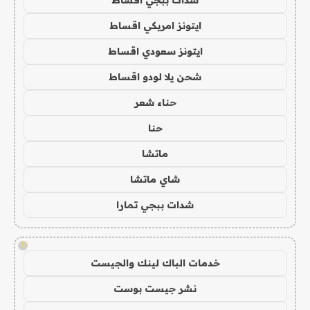
ايتونز امريكي اقساط
ايتونز سعودي اقساط
شحن يلا لودو اقساط
حناء شعر
حنا
ماتشا
شاي ماتشا
شدات ببجي تمارا
!
خدمات الباك لينك والجيست
نشر جيست بوست