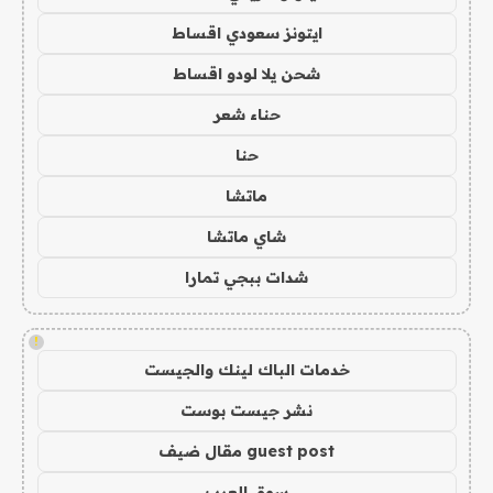
ايتونز سعودي اقساط
شحن يلا لودو اقساط
حناء شعر
حنا
ماتشا
شاي ماتشا
شدات ببجي تمارا
!
خدمات الباك لينك والجيست
نشر جيست بوست
guest post مقال ضيف
سوق العرب