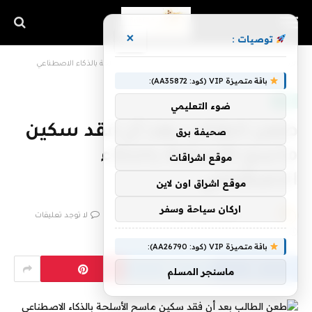
×
توصيات :
الرئيسية
»
طعن الطالب بعد أن فقد سكين ماسح الأسلحة بالذكاء الاصطناعي
باقة متميزة VIP (كود: AA35872):
تقنية
ضوء التعليمي
طعن الطالب بعد أن فقد سكين
صحيفة برق
ماسح الأسلحة بالذكاء
موقع اشراقات
الاصطناعي
موقع اشراق اون لاين
اركان سياحة وسفر
بواسطة
فريق اشراق التقنية
23 مايو، 2023
لا توجد تعليقات
2 دقائق
باقة متميزة VIP (كود: AA26790):
ماسنجر المسلم