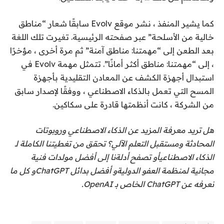
كما يشير المنفذ ، نشر موقع Evolv سابقًا شعار “مناطق
خالية من الأسلحة” عبر صفحته الرئيسية. تغيرت تلك اللغة
بعد الطعن إلى “مهمتنا: مناطق آمنة” ثم مرة أخرى ، مؤخرًا
، إلى “مهمتنا: مناطق أكثر أمانًا”. تتمثل مهمة Evolv في
استبدال أجهزة الكشف عن المعادن التقليدية بأجهزة
المسح التي تعمل بالذكاء الاصطناعي ، ووفقًا لإصدار سابق
من الشركة ، كانت أنظمتها قادرة على
سكاكين
.
هل تريد معرفة المزيد عن الذكاء الاصطناعي وروبوتات
المحادثة ومستقبل التعلم الآلي؟ تحقق من تغطيتنا الكاملة لـ
الذكاء الاصطناعي
أو تصفح أدلةنا إلى
أفضل مولدات فنية
مجانية لمنظمة العفو الدولية
و
أفضل بدائل ChatGPT
و
كل ما
نعرفه عن ChatGPT الخاص بـ OpenAI
.