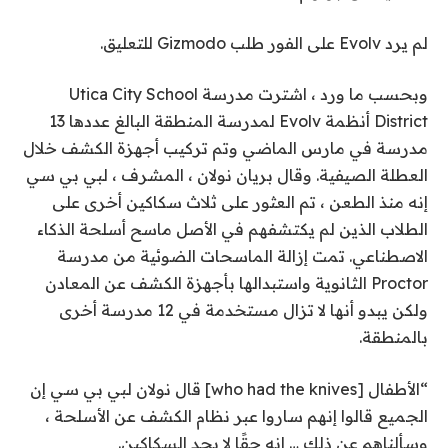
لم يرد Evolv على الفور طلب Gizmodo للتعليق.
وبحسب ما ورد ، اشترت مدرسة Utica City School
District أنظمة Evolv لمدرسة المنطقة البالغ عددها 13
مدرسة في مارس الماضي وتم تركيب أجهزة الكشف خلال
العطلة الصيفية. وقال بريان نولان ، المشرف ، لبي بي سي
إنه منذ الطعن ، تم العثور على ثلاث سكاكين أخرى على
الطلاب الذين لم يكتشفهم في الأصل ماسح أسلحة الذكاء
الاصطناعي. تمت إزالة الماسحات الضوئية من مدرسة
Proctor الثانوية واستبدالها بأجهزة الكشف عن المعادن
ولكن يبدو أنها لا تزال مستخدمة في 12 مدرسة أخرى
بالمنطقة.
“الأطفال [who had the knives] قال نولان لبي بي سي إن
الجميع قالوا إنهم ساروا عبر نظام الكشف عن الأسلحة ،
وسألناهم عن ذلك … إنه حقًا لا يجد السكاكين.