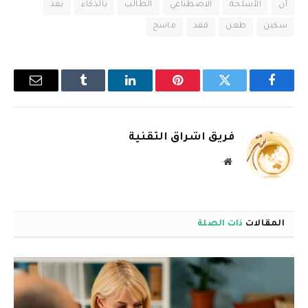
أن
الأسلحة
الاصطناعي
الطالب
بالذكاء
بعد
سكين
طعن
فقد
ماسح
فيسبوك
تويتر
بينتيريست
لينكدإن
Tumblr
البريد
الإلكترو
فريق اشراق التقنية
موقع
الويب
المقالات
ذات الصلة