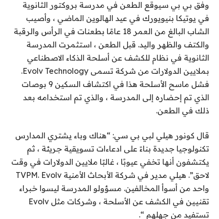
وفق
بي بي سي
وقع الطعن في مدرسة بروكتور الثانوية
في يوتيكا بنيويورك في عيد الهالوين الماضي ، وأصيب
الشاب البالغ من العمر 18 عامًا بطعنات في الرأس والرقبة
والكتف والظهر واليد. قبل الطعن ، استثمرت المدرسة
الثانوية في نظام للكشف عن أسلحة الذكاء الاصطناعي
بملايين الدولارات من شركة تسمى Evolv Technology.
فشل ماسح الأسلحة هذا في اكتشاف السكين 9 بوصات
الذي تم إحضاره إلى المدرسة ، والذي تم استخدامه بعد
ذلك في الطعن.
قال كونور هيلي لبي بي سي: “هناك وباء يشتري المدارس
تكنولوجيا جديدة بناءً على ادعاءات تسويقية جريئة ، ثم
يكتشفون أنها تخفي عيوبًا ، غالبًا ملايين الدولارات في وقت
لاحق”. هيلي مدير في شركة الأبحاث الأمنية TVPM. Evolv
واحد من أسوأ المخالفين. مسؤولو المدرسة ليسوا خبراء
تقنيين في الكشف عن الأسلحة ، وشركات مثل Evolv
تستفيد من جهلهم “.