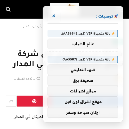
×
توصيات :
الرئيسية
»
شركة صينية تصبح أول شركة تطلق صاروخ الميثان في المدار
باقة متميزة VIP (كود: AA86842):
تقنية
عالم الشباب
شركة صينية تصبح أول شركة
باقة متميزة VIP (كود: AA35872):
تطلق صاروخ الميثان في المدار
ضوء التعليمي
بواسطة
فريق اشراق التقنية
12 يوليو، 2023
لا توجد تعليقات
صحيفة برق
3 دقائق
موقع اشراقات
موقع اشراق اون لاين
اركان سياحة وسفر