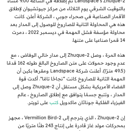
Landspace’s Zhuque-2
تم إطلاقه في الساعة 9:00 مساءً
بالتوقيت الشرقي يوم الثلاثاء من مركز جيوتشيوان لإطلاق
الأقمار الصناعية في صحراء جوبي ، الشركة
أعلن
. كانت
هذه هي المحاولة الثانية للصاروخ للوصول إلى المدار بعد
محاولة مؤسفة
فشل المهمة
في ديسمبر 2022 ، دمرت
14 قمرا صناعيا على متنها.
هذه المرة ، وصل Zhuque-2 إلى مدار خالي الوفاض ، مع
عدم وجود حمولات على متن الصاروخ البالغ طوله 162 قدمًا
(49.5 مترًا). أعلنت شركة Landspace ومقرها بكين أن
المهمة الثانية للصاروخ كانت “نجاحًا تامًا”. أكدت قوة
الفضاء الأمريكية بشكل مستقل أن Zhuque-2 وصل إلى
المدار ، وتتبع جسمًا يتوافق مع إطلاق الصاروخ ، عالم
الفيزياء الفلكية جوناثان ماكدويل
كتب
على تويتر.
إن Zhuque-2 ، الذي يترجم إلى Vermillion Bird-2 ، مجهز
بمحركات مولد غاز قادرة على إنتاج 243 طنًا متريًا من