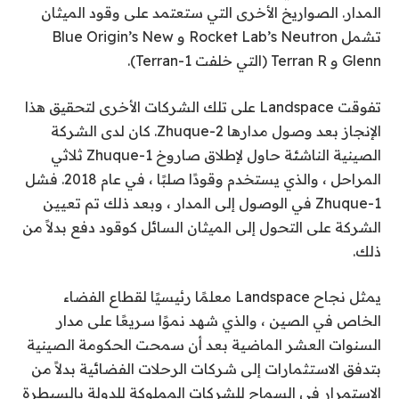
المدار. الصواريخ الأخرى التي ستعتمد على وقود الميثان
تشمل Rocket Lab’s Neutron و Blue Origin’s New
Glenn و Terran R (التي خلفت Terran-1).
تفوقت Landspace على تلك الشركات الأخرى لتحقيق هذا
الإنجاز بعد وصول مدارها Zhuque-2. كان لدى الشركة
الصينية الناشئة
حاول
لإطلاق صاروخ Zhuque-1 ثلاثي
المراحل ، والذي يستخدم وقودًا صلبًا ، في عام 2018. فشل
Zhuque-1 في الوصول إلى المدار ، وبعد ذلك تم تعيين
الشركة على التحول إلى الميثان السائل كوقود دفع بدلاً من
ذلك.
يمثل نجاح Landspace معلمًا رئيسيًا لقطاع الفضاء
الخاص في الصين ، والذي شهد نموًا سريعًا على مدار
السنوات العشر الماضية بعد أن سمحت الحكومة الصينية
بتدفق الاستثمارات إلى شركات الرحلات الفضائية بدلاً من
الاستمرار في السماح للشركات المملوكة للدولة بالسيطرة