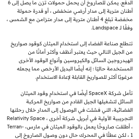
الدفع. يمكن للصاروخ أن يحمل حمولات تزن ما يصل إلى 6
أطنان مترية إلى مدار أرضي منخفض ، أو قدرة حمولة
مخفضة تبلغ 4 أطنان مترية إلى مدار متزامن مع الشمس ،
وفقًا لـ Landspace.
تتطلع صناعة الفضاء إلى استخدام الميثان كوقود صواريخ
من الجيل التالي حيث يعتبر أنظف وأكثر أمانًا من
الهيدروجين السائل والكيروسين وأنواع الوقود الأخرى
المستخدمة حاليًا ؛ إنه أيضًا البديل الأرخص مما يجعله
مرغوبًا أكثر للصواريخ القابلة لإعادة الاستخدام.
تأمل شركة SpaceX أيضًا في استخدام وقود الميثان
السائل لتشغيلها
الجيل القادم من صواريخ المركبة
الفضائية
، التي فشلت في الوصول إلى المدار خلال رحلتها
التجريبية الأولية في أبريل. شركة أخرى ، Relativity Space
،
أطلقت صاروخًا يعمل بالوقود الميثان في مارس
، Terran-
1 ، لكن عطلًا في المحرك حال دون وصول الصاروخ إلى