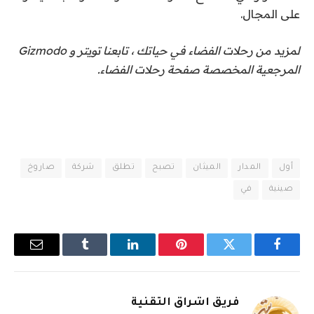
على المجال.
لمزيد من رحلات الفضاء في حياتك ، تابعنا
تويتر
و Gizmodo
المرجعية المخصصة
صفحة رحلات الفضاء
.
أول
المدار
الميثان
تصبح
تطلق
شركة
صاروخ
صينية
في
فيسبوك
تويتر
بينتيريست
لينكدإن
Tumblr
البريد
الإلكترو
فريق اشراق التقنية