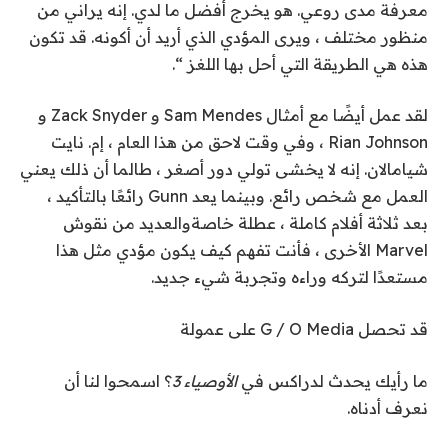
معرفة مدى روعي. هو يخرج أفضل ما لدي. إنه يراني من
منظور مختلف ، ويرى المؤدي الذي أريد أن أكونه. قد تكون
هذه هي الطريقة التي أحل بها اللغز “.
لقد عمل أيضًا مع أمثال Sam Mendes و Zack Snyder و
Rian Johnson ،
وفي وقت لاحق من هذا العام ، إم. نايت
شيامالان. إنه لا يخشى تولي دور أصغر ، طالما أن ذلك يعني
العمل مع شخص رائع. وبينما يعد Gunn رائعًا بالتأكيد ،
بعد ثلاثة أفلام كاملة ،
عطلة خاصة
والعديد من نقوش
Marvel الأخرى ، فأنت تفهم كيف يكون مؤدي مثل هذا
مستعدًا لتركه وراءه وتجربة شيء جديد.
قد تحصل G / O Media على عمولة
ما رأيك يحدث لدراكس في
الأوصياء 3
؟ اسمحوا لنا أن
نعرف أدناه.