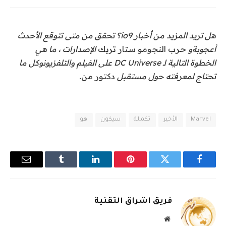
هل تريد المزيد من أخبار io9؟ تحقق من متى تتوقع الأحدث
أعجوبة
و
حرب النجوم
و
ستار تريك
الإصدارات ، ما هي
الخطوة التالية لـ
DC Universe على الفيلم والتلفزيون
وكل ما
تحتاج لمعرفته حول مستقبل
دكتور من
.
Marvel
الأخير
تكملة
سيكون
هو
فيسبوك
تويتر
بينتيريست
لينكدإن
Tumblr
البريد
الإلكترو
فريق اشراق التقنية
موقع