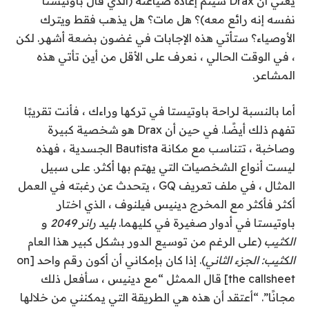
يعني أن Drax سيتم إعادة صياغته (
الذي قال باوتيستا
نفسه إنه رائع معه
)؟ هل مات؟ هل يذهب فقط ويترك
الأوصياء؟ ستأتي هذه الإجابات في غضون بضعة أشهر. لكن
، في الوقت الحالي ، نعرف على الأقل من أين تأتي هذه
المشاعر.
أما بالنسبة لراحة باوتيستا في تركها وراءك ، فأنت تقريبًا
تفهم ذلك أيضًا. في حين أن Drax هو شخصية كبيرة
وصاخبة ، تتناسب مع مكانة Bautista الجسدية ، فهذه
ليست أنواع الشخصيات التي يهتم بها أكثر. على سبيل
المثال ، في ملف تعريف GQ ، يتحدث عن رغبته في العمل
أكثر فأكثر مع المخرج دينيس فيلنوف ، الذي اختار
باوتيستا في أدوار صغيرة في كليهما.
بليد رانر 2049
و
الكثيب
(على الرغم من توسيع الدور بشكل كبير هذا العام
الكثيب: الجزء الثاني
). إذا كان بإمكاني أن أكون رقم واحد [on
the callsheet] قال الممثل “مع دينيس ، سأفعل ذلك
مجانًا”. “أعتقد أن هذه هي الطريقة التي يمكنني من خلالها