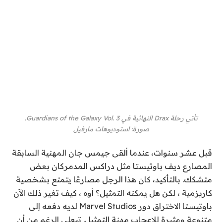
تأتي رحلة Drax النهائية في Guardians of the Galaxy Vol. 3.
صورة
:
استوديوهات مارفيل
قبل عشر سنوات،
عندما ألقى جيمس جان
المهنية السابقة
المصارع ديف باوتيستا مثل
دراكس المدمر
كان بعض
متشكك. بالتأكيد،
كان هذا الرجل مصارعًا يتمتع بشخصية
كاريزمية ، لكن هل يمكنه التمثيل؟ أوه ، كيف تغير ذلك الآن
باوتيستا
الاختراق دور Marvel Studios لديه
دفعه إلى
متنوعة ومثيرة للإعجاب
مهنة التمثيل. تي
على الرغم من أن