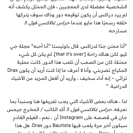
الشخصية مفضلة لدى المعجبين ، فإن
الممثل يكشف أنه
لم يرد دراكس أن يكون توقيعه
دور وذاك
سوف يتركها
خلفه رسميًا
هذا مايو عندما
حراس غالاكسي فول. 3
مسارحه.
“أنا ممتن جدًا لدراكس. قال باوتيستا “أنا أحبه”
مجلة جي
كيو
. لكن هناك راحة [that it’s over]. لم يكن كل شيء
ممتعًا. كان من الصعب أن تلعب هذا الدور. كانت عملية
المكياج تضربني. وأنا لا أعرف ما إذا كنت أريد أن يكون Drax
تراثي – إنه أداء سخيف ، وأريد أن أفعل المزيد من الأشياء
الدرامية. “
لذا ، هناك بعض الأشياء التي يجب تفريغها هنا وسنبدأ بما
نعرفه.
حراس غالاكسي فول. 3
أكد الكاتب / المخرج جيمس
جان في قصصه على Instagram أن ، نعم ، الفيلم القادم
سيكون آخر مرة يلعب فيها Bautista دور Drax. هل هذا