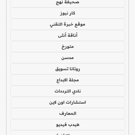
صحيفة نهج
كار نيوز
موقع خبرة التقني
أناقة أنثى
متورخ
مدسن
روتانا تسويق
مجلة الابداع
نادي الترددات
استشارات اون لاين
المعارف
هيدب فيديو