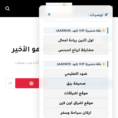
×
توصيات :
الرئيسية
»
سيكون تكملة Marvel هو الأخير
باقة متميزة VIP (كود: AA38045):
تقنية
اول اثنين ريادة اعمال
سيكون تكملة Marvel هو الأخير
مشاركة ارباح ادسنس
بواسطة
فريق اشراق التقنية
6 يناير، 2023
لا توجد تعليقات
باقة متميزة VIP (كود: AA35872):
3 دقائق
ضوء التعليمي
صحيفة برق
موقع اشراقات
موقع اشراق اون لاين
اركان سياحة وسفر