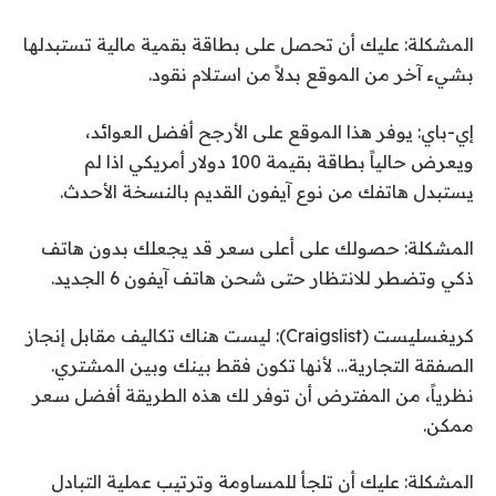
المشكلة: عليك أن تحصل على بطاقة بقمية مالية تستبدلها
بشيء آخر من الموقع بدلاً من استلام نقود.
إي-باي: يوفر هذا الموقع على الأرجح أفضل العوائد،
ويعرض حالياً بطاقة بقيمة 100 دولار أمريكي اذا لم
يستبدل هاتفك من نوع آيفون القديم بالنسخة الأحدث.
المشكلة: حصولك على أعلى سعر قد يجعلك بدون هاتف
ذكي وتضطر للانتظار حتى شحن هاتف آيفون 6 الجديد.
كريغسليست (Craigslist): ليست هناك تكاليف مقابل إنجاز
الصفقة التجارية… لأنها تكون فقط بينك وبين المشتري.
نظرياً، من المفترض أن توفر لك هذه الطريقة أفضل سعر
ممكن.
المشكلة: عليك أن تلجأ للمساومة وترتيب عملية التبادل