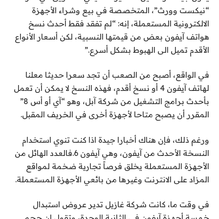
“نيكست وورث”، المتخصصة في بيع وشراء الأجهزة
الالكترونية المستعملة، إنه: “لم تفقد فقط أحدث نسخ
هواتف آيفون بعض من قيمتها النسبية، لكن أسعار الأنواع
الأقدم تميل الى الهبوط بشكل أسرع.”
في الواقع، أصبح من الصعب أن تجد سعرا حديثا معلنا
لهاتف آيفون 4 أو نسخ أقدم، فهذه النسخ لا يمكن أن تعمل
بأحدث برامج التشغيل من شركة آبل، وهو “آي أو أس 8”
المقرر أن يصبح متاحا لأجهزة أخرى في الخريف المقبل.
ورغم ذلك، فإن هناك أخبارا جيدة اذا كنت تنوي استخدام
النسخة الأحدث من آيفون، وهي آيفون 6.فالعدد الهائل من
الأجهزة المستعملة يخلق فرصاً تجارية ضخمة لمواقع
المزاد على الانترنت وغيرها من بائعي الأجهزة المستعملة.
في وقت ما، كانت شركة غازيل تدير عروض استبدال
خمسة أجهزة آيفون في الثانية الوحدة، وتقول إن حجم