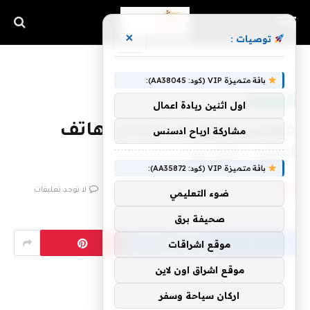
×
توصيات :
الرئيسية
»
خمس طرق لاستبدال هاتف آيفون القديم
باقة متميزة VIP (كود: AA38045):
أخبار التقنية
اول اثنين ريادة اعمال
خمس طرق لاستبدال هاتف
مشاركة ارباح ادسنس
آيفون القديم
باقة متميزة VIP (كود: AA35872):
بواسطة
فريق اشراق التقنية
4 يونيو، 2024
لا توجد تعليقات
ضوء التعليمي
4 دقائق
صحيفة برق
موقع اشراقات
موقع اشراق اون لاين
اركان سياحة وسفر