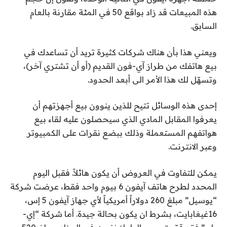
هذه المبيعات قد زاد بواقع 50 في المئة مقارنة بالعام
السابق.
ويعني هذا بأن هناك شركات كثيرة تريد أن تساعدك في
بيع هاتفك من طراز آي-فون القديم (أو أن تشتري آخر)،
وتسهّل لك هذا الأمر الى أبعد الحدود.
إحدى هذه الوسائل تتيح للذين ينوون بيع أجهزتهم أن
يعرفوا المقابل المادي الذي سيحصلون عليه لقاء بيع
هواتفهم المستعملة وذلك ببضع نقرات على الكمبيوتر
وعبر الانترنت.
يمكن للتفاوت في العروض أن يكون هائلاً. فقبل اليوم
المحدد لطرح هاتف آيفون 6 بيوم واحد فقط، عرضت شركة
“يوسيل” مبلغ 260 دولاراً أمريكياً لأي جهاز آيفون 5 إس،
16غيغابايت، بشرط ان يكون بحالة جيدة. أما شركة “إي-