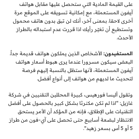
على القيمة المادية التي ستحصل عليها مقابل هواتف
آيفون المستعملة، مع إمكانية تسويقه على الموقع مرة
أخرى لاحقا. بمعنى آخر، أنك لن تبق بدون هاتف محمول
وتستطيع أن تغيّر رأيك اذا قررت عدم استبداله بالطراز
الأحدث.
المستفيدون:
الأشخاص الذين يملكون هواتف قديمة جداً.
البعض سيكون مسرورا عندما يرى هبوط أسعار هواتف
آيفون المستعملة، لأنها ستظل بالنسبة إليهم فرصة
لتحديث ما لديهم من هواتف إلى أنواع أفضل.
وتقول أليسا فورهيس، كبيرة المحللين التقنيين في شركة
غازيل: “اذا لم تكن مكترثا بشكل كبير بالحصول على أفضل
التقنيات على الإطلاق، فإنه من المؤكد أن الأمر يستحق
الانتظار لبضعة أسابيع حتى تحصل على آي-فون من طراز
5 أو 5 أس بسعر زهيد”.