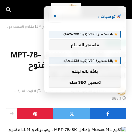
×
توصيات :
الرئيسية
»
تقوم MosaicML بإطلاق MPT-7B-8K ، وهو برنامج LLM مفتوح المصدر ذو معامل 7B
باقة متميزة VIP (كود: AA26790):
أخبار التقنية
ماسنجر المسلم
تقوم MosaicML بإطلاق MPT-7B-
باقة متميزة VIP (كود: AA11138):
8K ، وهو برنامج LLM مفتوح
باقة باك لينك
المصدر ذو معامل 7B
تحسين SEO سلة
بواسطة
فريق اشراق التقنية
19 يوليو، 2023
لا توجد تعليقات
3 دقائق