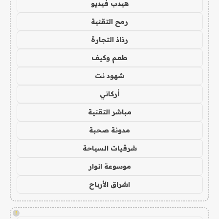
هيدب فيديو
رمح التقنية
رذاذ التجارة
طعم وكيف
شهود نت
أركاني
مباشر التقنية
مدونة صحبة
شرقيات السياحة
موسوعة انوار
اشراق الأرباح
!