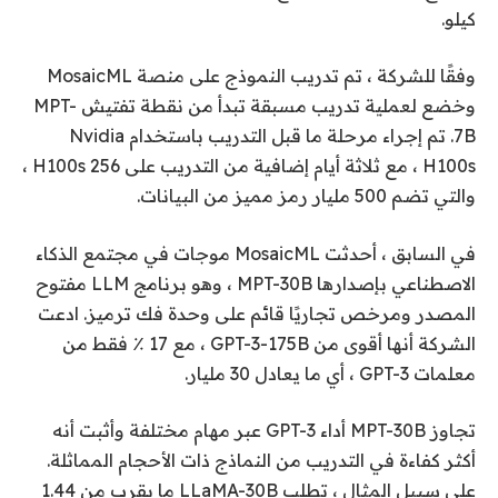
كيلو.
وفقًا للشركة ، تم تدريب النموذج على منصة MosaicML
وخضع لعملية تدريب مسبقة تبدأ من نقطة تفتيش MPT-
7B. تم إجراء مرحلة ما قبل التدريب باستخدام Nvidia
H100s ، مع ثلاثة أيام إضافية من التدريب على 256 H100s ،
والتي تضم 500 مليار رمز مميز من البيانات.
في السابق ، أحدثت MosaicML موجات في مجتمع الذكاء
الاصطناعي بإصدارها MPT-30B ، وهو برنامج LLM مفتوح
المصدر ومرخص تجاريًا قائم على وحدة فك ترميز. ادعت
الشركة أنها أقوى من GPT-3-175B ، مع 17 ٪ فقط من
معلمات GPT-3 ، أي ما يعادل 30 مليار.
تجاوز MPT-30B أداء GPT-3 عبر مهام مختلفة وأثبت أنه
أكثر كفاءة في التدريب من النماذج ذات الأحجام المماثلة.
على سبيل المثال ، تطلب LLaMA-30B ما يقرب من 1.44