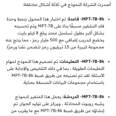
أصدرت الشركة النموذج في ثلاثة أشكال مختلفة:
MPT-7B-8k- قاعدة:
تم اختبار هذا المحول بنمط وحدة
فك التشفير مسبقًا بناءً على MPT-7B وتم تحسينه
بشكل أكبر بطول تسلسل ممتد يبلغ 8 كيلو بايت.
يخضع لتدريب إضافي مع 500 مليار رمز ، مما ينتج عنه
مجموعة كبيرة من 1.5 تريليون رمز تتضمن نصًا ورمزًا.
MPT-7B-8k- التعليمات:
تم تصميم هذا النموذج لمهام
التعليمات الطويلة ، بما في ذلك التلخيص والإجابة على
الأسئلة. لقد تم تصنيعه عن طريق ضبط MPT-7B-8k
باستخدام مجموعات البيانات المنسقة بعناية.
MPT-7B-8k- الدردشة:
يعمل هذا المتغير كنموذج
يشبه روبوت المحادثة ، ويركز على توليد الحوار. تم
إنشاؤه عن طريق ضبط MPT-7B-8k مع ما يقرب من