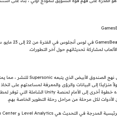
 هو القدرة على فهم قوة التسويق لنموذج أولي ، بناءً على استثم
GamesB
انضم إلى مجتمع GamesBeat 
لألعاب لمشاركة تحديثاتهم حول آخر التطورات.
يعتمد التحديث على نهج الصندوق الأبيض الذي 
ً متزايدًا إلى البيانات والرؤى والمعرفة لمساعدتهم على اتخاذ
قال أشكنازي إن هذه خطوة أخرى إلى الأمام لمنصة Unity الشام
لأدوات لكل مرحلة من مراحل رحلة التطوير الخاصة بهم.