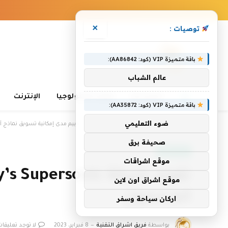
×
توصيات :
باقة متميزة VIP (كود: AA86842):
عالم الشباب
الرئيسية
تعلم التكنولوجيا
الإنترنت
باقة متميزة VIP (كود: AA35872):
ضوء التعليمي
الرئيسية
»
تقوم شركة Unity’s Supersonic بتقييم مدى إمكانية تسويق نماذج ألعاب الهاتف المحمول
صحيفة برق
أخبار التقنية
موقع اشراقات
موقع اشراق اون لاين
المحمول
اركان سياحة وسفر
بواسطة
فريق اشراق التقنية
8 فبراير، 2023
لا توجد تعليقات