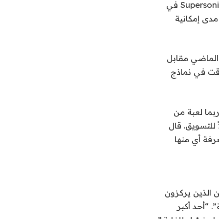
لا يمكنك أبدًا معرفة مدى قابلية نموذج اللعبة للتسويق. أو يمكنك؟ يحتوي قسم Supersonic في
مدى إمكانية
Super كقسم عندما استحوذت على IronSource العام الماضي مقابل
إضاعة الوقت في نماذج
بما لعبة من
لأولي قابلاً للتسويق. قال
رفة أي منها
مستقلين الذين يركزون
 “أحد أكبر