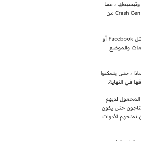
ملية النشر وتبسيطها ، مما
يسمح للمطورين بالتركيز على بناء ألعاب رائعة تصل إلى الحق. جمهور. يتحقق Crash Center من
تقوم أداة Marketability Tool بتحليل إمكانية تسويق اللعبة عبر قنوات مختلفة (مثل Facebook أو
ثل معدل ربح التصميمات والموضع
ذا ، حتى يتمكنوا
ها في النهاية.
مطوري ألعاب الهاتف المحمول لديهم
حتاجون حتى يكون
ن نمنحهم الأدوات