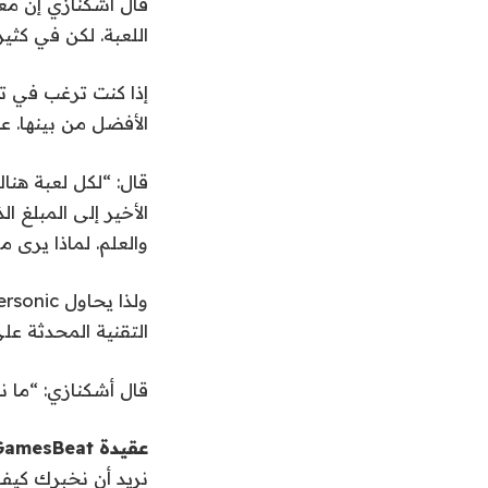
قال أشكنازي إن معر
اللعبة. لكن في كثير
إذا كنت ترغب في تح
الأفضل من بينها. ع
قال: “لكل لعبة هناك
الأخير إلى المبلغ 
والعلم. لماذا يرى م
التقنية المحدثة على أكثر من 0
قال أشكنازي: “ما نح
عقيدة GamesBeat
نريد أن نخبرك كيف