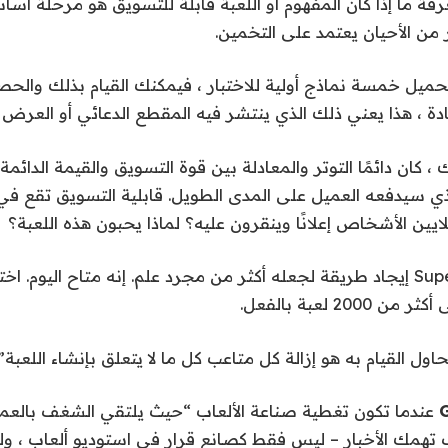
فة ما إذا كان المفهوم أو اللعبة قابلة للتسويق هو مرحلة أس
 من الأحيان يعتمد على التخمين.
ميل خمسة نماذج أولية للاختبار ، فيمكنك القيام بذلك والحص
ادة ، هذا يعني ذلك الذي ينتشر فيه المقطع الدعائي أو العرض
 ، كان دائمًا التوتر والمعادلة بين قوة التسويق والقيمة الدائمة
الذي سيدفعه العميل على المدى الطويل. قابلية التسويق تقع في
لايين الأشخاص إعلانًا وينقرون عليه؟ لماذا يحبون هذه اللعبة؟
ولذا يحاول Supersonic إيجاد طريقة لجعله أكثر من مجرد علم. إنه متاح اليوم
200 لعبة بالفعل.
اول القيام به هو إزالة كل متاعب كل ما لا يتعلق بإنشاء اللعبة”.
عندما تكون تغطية صناعة الألعاب “حيث يلتقي الشغف بالعمل”
 تهمك الأخبار – ليس فقط كصانع قرار في استوديو ألعاب ، و