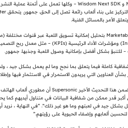
Marketability Tool و Wisdom Next SDK – وكلها تعمل على أتمتة ع
علق الأمر بالمسائل الفنية.
TikTok أو Instagram) ومؤشرات الأداء الرئيسية (KPIs) – م
 – للتنبؤ بشكل أفضل بإمكانية وصول اللعبة وجذبها. جمهور.
افية كاملة فيما يتعلق بما نجح وما لم يعمل بشكل جيد ، ولما
بشأن العناوين التي يريدون الاستمرار في الاستثمار فيها وإطلاق
قال أشكنازي: “سيضمن هذا التحديث الأخير Supersonic أن 
 أكبر قدر ممكن من شفافية البيانات في متناول أيديهم كما ي
ل بشكل جيد في لعبتهم وما هو غير ذلك”. “في النهاية ، نريد أ
 لتحسين ألعابهم وإضفاء الحيوية على رؤيتهم.”