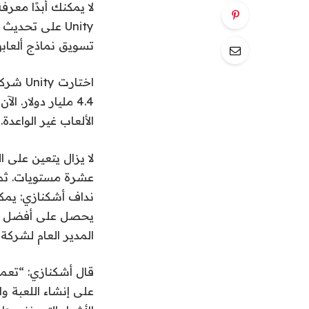
Unity على تحد
تسويق نماذج ألعابهم
الألعاب غير الواعدة.
لا يزال يتعين على 
نداف أشكنازي: يمكن
يحصل على أفضل الن
المدير العام لشركة Supersonic من Unity ، في مقابلة مع GamesBeat
على إنشاء اللعبة 