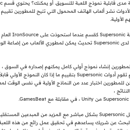
يث لأدوات نشر ألعاب الهاتف المحمول التي تتيح للمطورين تقييم 
 الأولية.
اختارت Unity شركة sonic
4.4 مليار دولار. الآن لدى Supersonic تحديث يمكن لمطوري الألعاب من 
المطورين إنشاء نموذج أولي كامل يمكنهم إصداره في السوق ، ر
عشرة مستويات. ثم تقوم أدوات Supersonic بتقييم ما إذا كان النموذج ا
 للمطورين اختبار عدد من النماذج الأولية في نفس الوقت لمع
تائج ،
.
قال أشكنازي: “تعمل Supersonic بشكل مباشر مع المزيد من المبدعين ال
والبحث عن شريك يساعدهم في تحقيق عمل رائع من هذه اللعبة”.