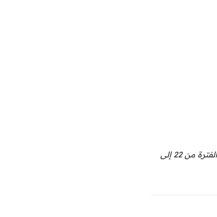
تواصل مع كبار قادة الألعاب في لوس أنجلوس في GamesBeat Summit 2023 في الفترة من 22 إلى