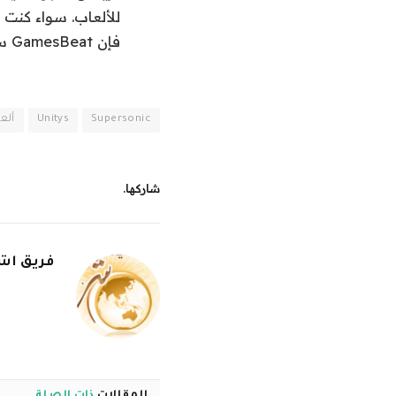
للألعاب. سواء كنت ت
فإن GamesBeat ستساعدك على التعرف على الصناعة والاستمتاع بالتفاعل معها. اكتشف إحاطاتنا.
Supersonic
Unitys
ألع
شاركها.
فريق اشر
المقالات
ذات الصلة