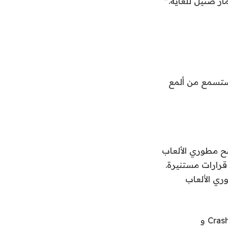
ار ضئيل للغاية.”
في لوس أنجلوس في الفترة من 22 إلى 23 مايو. ستسمع من ألمع
يتبعه Supersonic للنشر ، مما يمنح مطوري الألعاب
 قرارات مستنيرة.
لة التي توفر لمطوري الألعاب
أربعة من الأدوات الرئيسية المدرجة في التحديث هي Level Analytics و Crash Center و