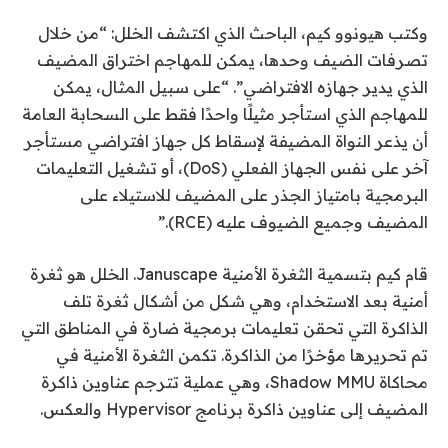
وكتب هيونوو كيم، الباحث الذي اكتشف الخلل: “من خلال
تصرفات الضيف وحدها، يمكن للمهاجم اختراق المضيف
الذي يدير جهازه الافتراضي”. “على سبيل المثال، يمكن
للمهاجم الذي استأجر مثيلًا واحدًا فقط على السحابة العامة
أن يذعر النواة المضيفة لإسقاط كل جهاز افتراضي مستأجر
آخر على نفس الجهاز الفعلي (DoS)، أو تشغيل التعليمات
البرمجية بامتياز الجذر على المضيف للاستيلاء على
المضيف وجميع الضيوف عليه (RCE).”
قام كيم بتسمية الثغرة الأمنية Januscape. الخلل هو ثغرة
أمنية بعد الاستخدام، وهي شكل من أشكال ثغرة تلف
الذاكرة التي تحقن تعليمات برمجية ضارة في المناطق التي
تم تحريرها مؤخرًا من الذاكرة. تكمن الثغرة الأمنية في
محاكاة Shadow MMU، وهي عملية تترجم عناوين ذاكرة
المضيف إلى عناوين ذاكرة برنامج Hypervisor والعكس.