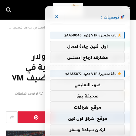
×
توصيات :
الرئيسية
»
تدفع Google 250 ألف دولار أمريكي مقابل ثغرة أمنية في Linux تسمح لهروب الضيف VM
باقة متميزة VIP (كود: AA38045):
تعلم التكنولوجيا
اول اثنين ريادة اعمال
تدفع Google 250 ألف دولار
مشاركة ارباح ادسنس
أمريكي مقابل ثغرة أمنية في
باقة متميزة VIP (كود: AA35872):
Linux تسمح لهروب الضيف VM
ضوء التعليمي
بواسطة
فريق اشراق التقنية
8 يوليو، 2026
لا توجد تعليقات
صحيفة برق
2 دقائق
موقع اشراقات
موقع اشراق اون لاين
اركان سياحة وسفر