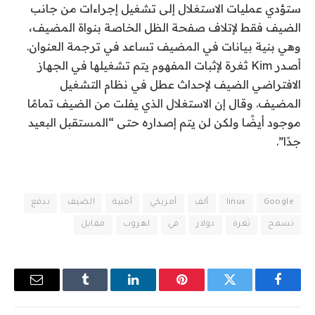
ستؤدي عمليات الاستغلال إلى تشغيل إجراءات من جانب
الضيف فقط لإتلاف صفحة الظل الخاصة بنواة المضيف،
وهي بنية بيانات في المضيف تساعد في ترجمة العنوان.
أصدر Kim ثغرة لإثبات المفهوم يتم تشغيلها في الجهاز
الافتراضي الضيف لإحداث عطل في نظام التشغيل
المضيف. وقال إن الاستغلال الذي يفلت من الضيف تمامًا
موجود أيضًا ولكن لن يتم إصداره حتى “المستقبل البعيد
جدًا”.
Google
linux
ألف
أمريكي
أمنية
الضيف
تدفع
تسمح
ثغرة
دولار
في
لهروب
مقابل
فيسبوك
تويتر
بينتيريست
لينكدإن
Tumblr
البريد
الإلكترو