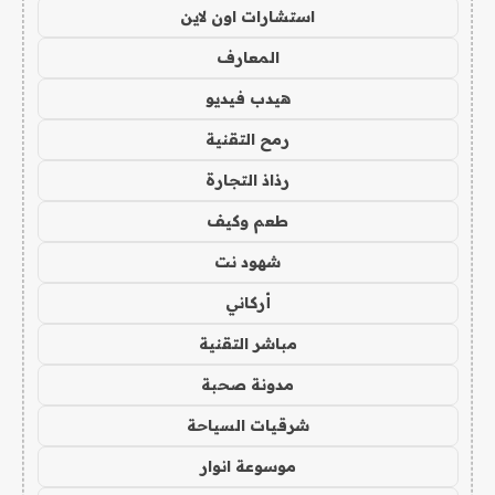
استشارات اون لاين
المعارف
هيدب فيديو
رمح التقنية
رذاذ التجارة
طعم وكيف
شهود نت
أركاني
مباشر التقنية
مدونة صحبة
شرقيات السياحة
موسوعة انوار