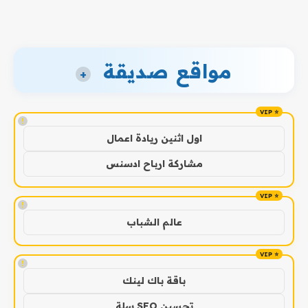
مواقع صديقة
+
!
اول اثنين ريادة اعمال
مشاركة ارباح ادسنس
!
عالم الشباب
!
باقة باك لينك
تحسين SEO سلة