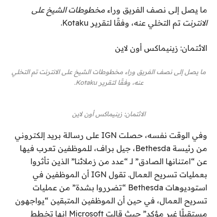
ما يصل إلى نصف الفريق وراء
مخطوطات الشيخ على
الانترنت
تم التخلي عنه، وفقًا لتقرير Kotaku.
الائتمان: زينيماكس أون لاين
ما يصل إلى نصف الفريق وراء
مخطوطات الشيخ على الانترنت
تم التخلي
عنه، وفقًا لتقرير Kotaku.
الائتمان: زينيماكس أون لاين
وفي الوقت نفسه، حصلت IGN على رسالة بريد إلكتروني
من رئيسة Bethesda، جيل براف، للموظفين تعرب فيها
عن “امتنانها الصادق” لـ “عدد من زملائنا” الذين تأثروا
بعمليات تسريح العمال. تقول IGN أن الموظفين في
استوديوهات Bethesda “تضرروا بشدة” من عمليات
تسريح العمال، في حين أن الموظفين المتبقين “يواجهون
مستقبلًا غير مؤكد” حيث قالت Microsoft إنها تخطط