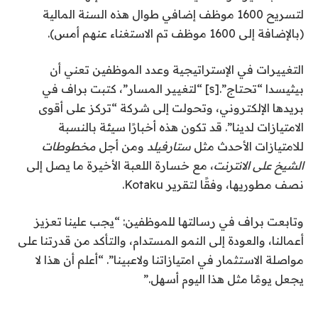
لتسريح 1600 موظف إضافي طوال هذه السنة المالية
(بالإضافة إلى 1600 موظف تم الاستغناء عنهم أمس).
التغييرات في الإستراتيجية وعدد الموظفين تعني أن
بيثيسدا “تحتاج”.[s] “لتغيير المسار”، كتبت براف في
بريدها الإلكتروني، وتحولت إلى شركة “تركز على أقوى
الامتيازات لدينا”. قد تكون هذه أخبارًا سيئة بالنسبة
للامتيازات الأحدث مثل
ستارفيلد
ومن أجل
مخطوطات
الشيخ على الانترنت
، مع خسارة اللعبة الأخيرة ما يصل إلى
نصف مطوريها، وفقًا لتقرير Kotaku.
وتابعت براف في رسالتها للموظفين: “يجب علينا تعزيز
أعمالنا، والعودة إلى النمو المستدام، والتأكد من قدرتنا على
مواصلة الاستثمار في امتيازاتنا ولاعبينا”. “أعلم أن هذا لا
يجعل يومًا مثل هذا اليوم أسهل.”