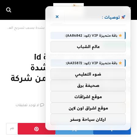
×
توصيات :
الرئيسية
»
بيثيسدا، يقال إن شركة id Software قد تضررت بشدة بسبب تسريح العمال من شركة Microsoft
باقة متميزة VIP (كود: AA86842):
تعلم التكنولوجيا
عالم الشباب
بيثيسدا، يقال إن شركة id
باقة متميزة VIP (كود: AA35872):
Software قد تضررت بشدة
ضوء التعليمي
بسبب تسريح العمال من شركة
صحيفة برق
Microsoft
موقع اشراقات
بواسطة
فريق اشراق التقنية
7 يوليو، 2026
لا توجد تعليقات
موقع اشراق اون لاين
2 دقائق
اركان سياحة وسفر