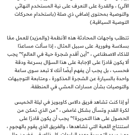
الآلي) ، والقدرة على التعرف على نية المستخدم النهائي
والتوصية بمحتوى إضافي ذي صلة (باستخدام محركات
التوصية السياقية.)
تتطلب واجهات المحادثة هذه الأنظمة (والمزيد) للعمل معًا
بسلاسة وفورية. على سبيل المثال ، إذا سألت مساعدًا
للذكاء الاصطناعي ، “أين أقدم شجرة حية في العالم؟” يجب
ألا يكون قادرًا على الإجابة على هذا السؤال بسرعة ودقة
فحسب ، بل يجب أن يفهم أيضًا أنك لا تبعد سوى ساعة
واحدة بالسيارة عن الشجرة المذكورة ، ومتابعة التوجيهات
والتوصيات بشأن مسارات المشي في المنطقة.
أو إذا كنت تشاهد فريق دالاس كاوبويز في ليلة الخميس
لكرة القدم وتسأل بشكل غامض ، “من الذي تمكن من
الحصول على هذا التمريرة؟” يجب أن يكون قادرًا على
استنتاج اللعبة التي تشاهدها ، والفريق الذي يقوم بالهجوم ،
ومن سدد التمريرة وعدد الياردات. كل ذلك في غضون مللي