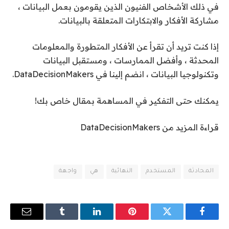
في ذلك الأشخاص الفنيون الذين يقومون بعمل البيانات ،
مشاركة الأفكار والابتكارات المتعلقة بالبيانات.
إذا كنت تريد أن تقرأ عن الأفكار المتطورة والمعلومات
المحدثة ، وأفضل الممارسات ، ومستقبل البيانات
وتكنولوجيا البيانات ، انضم إلينا في DataDecisionMakers.
يمكنك حتى التفكير في المساهمة بمقال خاص بك!
قراءة المزيد من DataDecisionMakers
المحادثة
المستخدم
النهائية
هي
واجهة
فيسبوك
تويتر
بينتيريست
لينكدإن
Tumblr
البريد