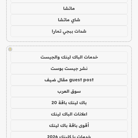
ماتشا
شاي ماتشا
شدات ببجي تمارا
!
خدمات الباك لينك والجيست
نشر جيست بوست
guest post مقال ضيف
سوق العرب
باك لينك باقة 20
اعلانات الباك لينك
أقوى باقة باك لينك
خدمات با كلينك 2026