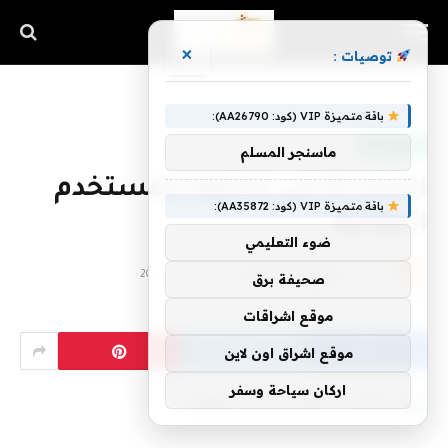
×
توصيات :
الرئيسية
»
المحادثة هي واجهة المستخدم النهائية
باقة متميزة VIP (كود: AA26790):
أخبار التقنية
ماسنجر المسلم
المحادثة هي واجهة المستخدم
باقة متميزة VIP (كود: AA35872):
النهائية
ضوء التعليمي
بواسطة
فريق اشراق التقنية
30 ديسمبر، 2022
صحيفة برق
لا توجد تعليقات
5 دقائق
موقع اشراقات
موقع اشراق اون لاين
اركان سياحة وسفر