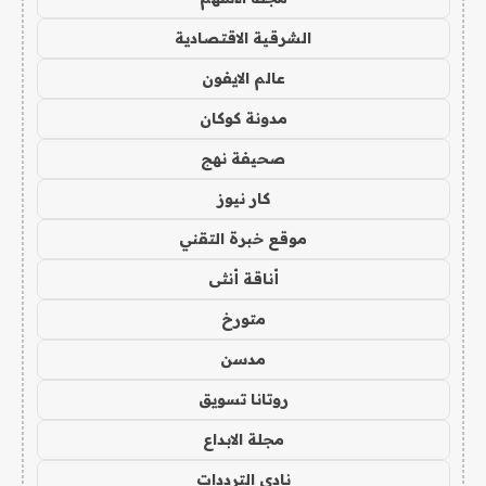
الشرقية الاقتصادية
عالم الايفون
مدونة كوكان
صحيفة نهج
كار نيوز
موقع خبرة التقني
أناقة أنثى
متورخ
مدسن
روتانا تسويق
مجلة الابداع
نادي الترددات