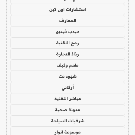
استشارات اون لاين
المعارف
هيدب فيديو
رمح التقنية
رذاذ التجارة
طعم وكيف
شهود نت
أركاني
مباشر التقنية
مدونة صحبة
شرقيات السياحة
موسوعة انوار