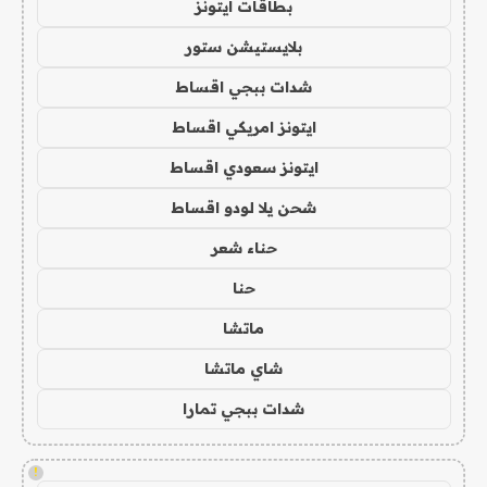
بطاقات ايتونز
بلايستيشن ستور
شدات ببجي اقساط
ايتونز امريكي اقساط
ايتونز سعودي اقساط
شحن يلا لودو اقساط
حناء شعر
حنا
ماتشا
شاي ماتشا
شدات ببجي تمارا
!