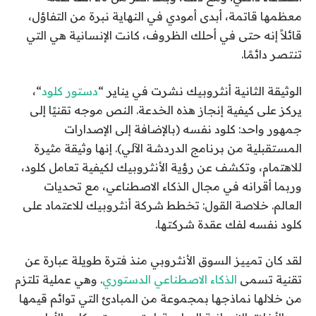
معظمها قاتمة، أبدى أمودي في النهاية نبرة من التفاؤل،
قائلاً إنه حتى في أحلك الظروف، كانت الإنسانية هي التي
تنتصر دائمًا.
الوثيقة الثانية أنثروبيك نشرت في يناير “
دستور كلود
“،
يركز على كيفية إنجاز هذه الخدعة. النص موجه تقنيًا إلى
جمهور واحد: كلود نفسه (بالإضافة إلى الإصدارات
المستقبلية من برنامج الدردشة الآلي). إنها وثيقة مثيرة
للاهتمام، وتكشف عن رؤية الأنثروبيك لكيفية تعامل كلود،
وربما أقرانه في مجال الذكاء الاصطناعي، مع تحديات
العالم. خلاصة القول: تخطط شركة أنثروبيك للاعتماد على
كلود نفسه لفك عقدة شركتها.
لقد كان تمييز السوق الأنثروبي منذ فترة طويلة عبارة عن
تقنية تسمى
الذكاء الاصطناعي الدستوري
. وهي عملية تلتزم
من خلالها نماذجها بمجموعة من المبادئ التي توائم قيمها