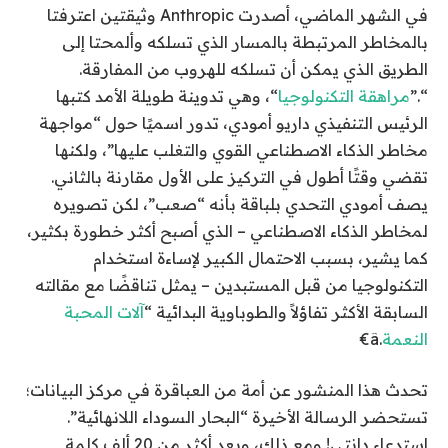
في الشهر الماضي، أصدرت Anthropic وثيقتين اعترفتا
بالمخاطر المرتبطة بالمسار الذي تسلكه وألمحتا إلى
الطريق الذي يمكن أن تسلكه للهروب من المفارقة.
“.”
مراهقة التكنولوجيا
“، وهي تدوينة طويلة الأمد كتبها
الرئيس التنفيذي داريو أمودي، تدور اسميًا حول “مواجهة
مخاطر الذكاء الاصطناعي القوي والتغلب عليها”، ولكنها
تقضي وقتًا أطول في التركيز على الأول مقارنة بالثاني.
يصف أمودي التحدي بلباقة بأنه “صعب”، لكن تصويره
لمخاطر الذكاء الاصطناعي – الذي أصبح أكثر خطورة بكثير،
كما يشير، بسبب الاحتمال الكبير لإساءة استخدام
التكنولوجيا من قبل المستبدين – يمثل تناقضًا مع مقالته
السابقة الأكثر تفاؤلاً والطوباوية البدائية “
آلات المحبة
النعمة
.â€
تحدث هذا المنشور عن أمة من العباقرة في مركز البيانات؛
تستحضر الرسالة الأخيرة “البحار السوداء اللانهائية”.
استدعاء دانتي! ومع ذلك، وبعد أكثر من 20 ألف كلمة