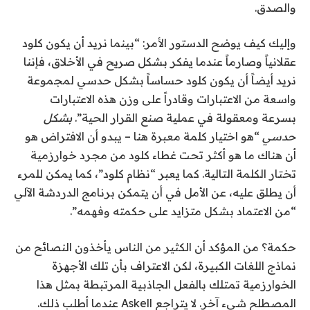
والصدق.
وإليك كيف يوضح الدستور الأمر: “بينما نريد أن يكون كلود
عقلانياً وصارماً عندما يفكر بشكل صريح في الأخلاق، فإننا
نريد أيضاً أن يكون كلود حساساً بشكل حدسي لمجموعة
واسعة من الاعتبارات وقادراً على وزن هذه الاعتبارات
بسرعة ومعقولة في عملية صنع القرار الحية”.
بشكل
حدسي
“هو اختيار كلمة معبرة هنا – يبدو أن الافتراض هو
أن هناك ما هو أكثر تحت غطاء كلود من مجرد خوارزمية
تختار الكلمة التالية. كما يعبر “نظام كلود”، كما يمكن للمرء
أن يطلق عليه، عن الأمل في أن يتمكن برنامج الدردشة الآلي
“من الاعتماد بشكل متزايد على حكمته وفهمه”.
حكمة؟ من المؤكد أن الكثير من الناس يأخذون النصائح من
نماذج اللغات الكبيرة، لكن الاعتراف بأن تلك الأجهزة
الخوارزمية تمتلك بالفعل الجاذبية المرتبطة بمثل هذا
المصطلح شيء آخر. لا يتراجع Askell عندما أطلب ذلك.