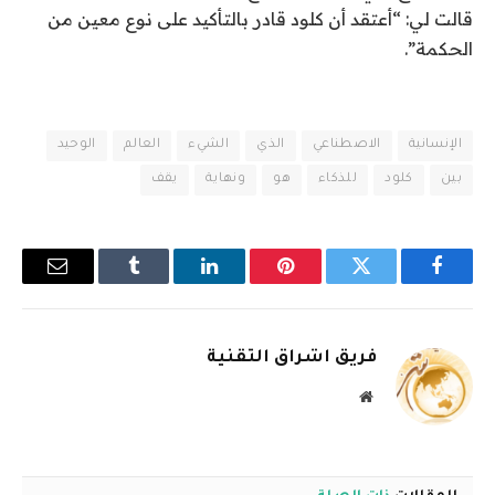
قالت لي: “أعتقد أن كلود قادر بالتأكيد على نوع معين من
الحكمة”.
الإنسانية
الاصطناعي
الذي
الشيء
العالم
الوحيد
بين
كلود
للذكاء
هو
ونهاية
يقف
فيسبوك
تويتر
بينتيريست
لينكدإن
Tumblr
البريد
الإلكترو
فريق اشراق التقنية
موقع
الويب