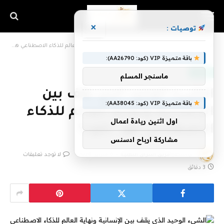
×
توصيات :
الرئيسية
»
الشيء الوحيد الذي يقف بين الإنسانية ونهاية العالم للذكاء الاصطناعي هو… كلود؟
باقة متميزة VIP (كود: AA26790):
منصات
ماسنجر المسلم
الشيء الوحيد الذي يقف بين
باقة متميزة VIP (كود: AA38045):
الإنسانية ونهاية العالم للذكاء
اول اثنين ريادة اعمال
الاصطناعي هو… كلود؟
مشاركة ارباح ادسنس
بواسطة
فريق اشراق التقنية
6 فبراير، 2026
لا توجد تعليقات
3 دقائق