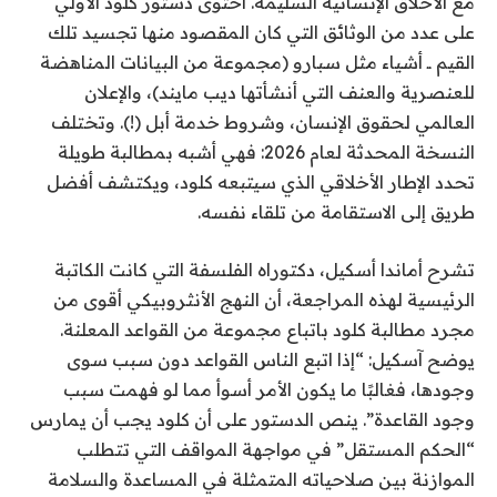
مع الأخلاق الإنسانية السليمة. احتوى دستور كلود الأولي
على عدد من الوثائق التي كان المقصود منها تجسيد تلك
القيم ــ أشياء مثل سبارو (مجموعة من البيانات المناهضة
للعنصرية والعنف التي أنشأتها ديب مايند)، والإعلان
العالمي لحقوق الإنسان، وشروط خدمة أبل (!). وتختلف
النسخة المحدثة لعام 2026: فهي أشبه بمطالبة طويلة
تحدد الإطار الأخلاقي الذي سيتبعه كلود، ويكتشف أفضل
طريق إلى الاستقامة من تلقاء نفسه.
تشرح أماندا أسكيل، دكتوراه الفلسفة التي كانت الكاتبة
الرئيسية لهذه المراجعة، أن النهج الأنثروبيكي أقوى من
مجرد مطالبة كلود باتباع مجموعة من القواعد المعلنة.
يوضح آسكيل: “إذا اتبع الناس القواعد دون سبب سوى
وجودها، فغالبًا ما يكون الأمر أسوأ مما لو فهمت سبب
وجود القاعدة”. ينص الدستور على أن كلود يجب أن يمارس
“الحكم المستقل” في مواجهة المواقف التي تتطلب
الموازنة بين صلاحياته المتمثلة في المساعدة والسلامة