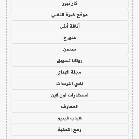
كار نيوز
موقع خبرة التقني
أناقة أنثى
متورخ
مدسن
روتانا تسويق
مجلة الابداع
نادي الترددات
استشارات اون لاين
المعارف
هيدب فيديو
رمح التقنية