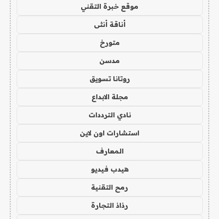
موقع خبرة التقني
أناقة أنثى
متورخ
مدسن
روتانا تسويق
مجلة الابداع
نادي الترددات
استشارات اون لاين
المعارف
هيدب فيديو
رمح التقنية
رذاذ التجارة