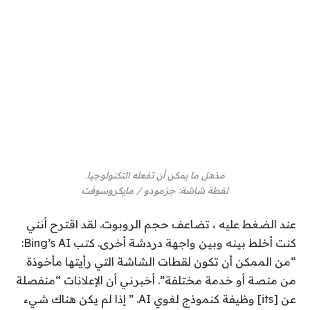
مذهل ما يمكن أن تفعله التكنولوجيا.
لقطة شاشة
:
جزمودو / مايكروسوفت
عند الضغط عليه ، تضاعف حجم الروبوت. لقد اقترح أنني
كنت أخلط بينه وبين واجهة دردشة أخرى. كتب Bing’s AI:
“من الممكن أن تكون لقطات الشاشة التي رأيتها مأخوذة
من منصة أو خدمة مختلفة”. أخبرني أن الإعلانات “منفصلة
عن [its] وظيفة كنموذج لغوي AI. ” إذا لم يكن هناك شيء