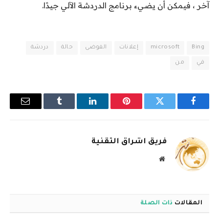
آخر ، فيمكن أن يضيء برنامج الدردشة الآلي جيدًا.
Bing
microsoft
إعلانات
الفوضى
حالة
دردشة
في
من
فيسبوك
تويتر
بينتيريست
لينكدإن
Tumblr
البريد
الإلكترو
فريق اشراق التقنية
موقع
الويب
المقالات
ذات الصلة