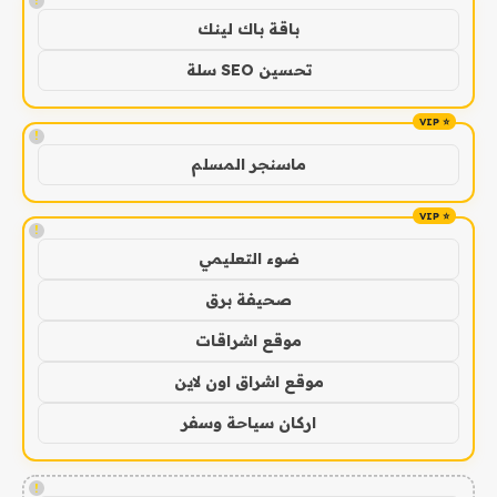
!
باقة باك لينك
تحسين SEO سلة
!
ماسنجر المسلم
!
ضوء التعليمي
صحيفة برق
موقع اشراقات
موقع اشراق اون لاين
اركان سياحة وسفر
!