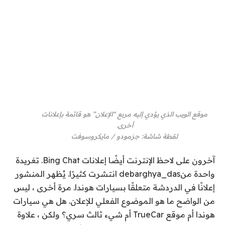
موقع الويب الذي يؤدي إليه مربع “الإعلان” هو قائمة بإعلانات
أخرى.
لقطة شاشة
:
جزمودو / مايكروسوفت
آخرون على
لاحظ الإنترنت أيضًا إعلانات Bing Chat. تغريدة
واحدة منdebarghya_das انتشرت كثيرًا. يُظهر المنشور
إعلانًا في الدردشة متعلقًا بسيارات هوندا. مرة أخرى ، ليس
من الواضح ما هو الموضوع الفعلي للإعلان. هل هي سيارات
هوندا أم موقع TrueCar أم شيء ثالث سري؟ ولكن ، علاوة