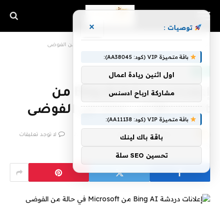
×
توصيات :
الرئيسية
»
إعلانات دردشة Bing AI من Microsoft في حالة من الفوضى
باقة متميزة VIP (كود: AA38045):
تقنية
اول اثنين ريادة اعمال
إعلانات دردشة Bing AI من
مشاركة ارباح ادسنس
Microsoft في حالة من الفوضى
باقة متميزة VIP (كود: AA11138):
بواسطة
فريق اشراق التقنية
30 مارس، 2023
لا توجد تعليقات
باقة باك لينك
5 دقائق
تحسين SEO سلة