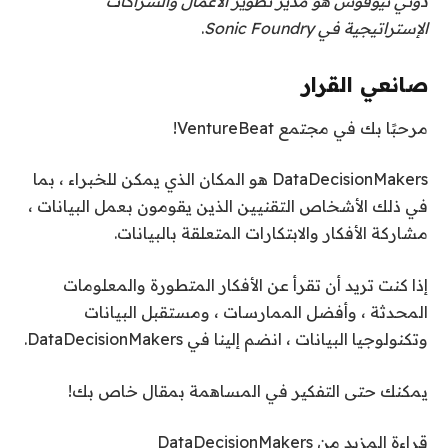
دوني نيوفوس هو مدير تطوير الأعمال والشراكات
الإستراتيجية في Sonic Foundry
.
صانعي القرار
مرحبًا بك في مجتمع VentureBeat!
DataDecisionMakers هو المكان الذي يمكن للخبراء ، بما
في ذلك الأشخاص التقنيين الذين يقومون بعمل البيانات ،
مشاركة الأفكار والابتكارات المتعلقة بالبيانات.
إذا كنت تريد أن تقرأ عن الأفكار المتطورة والمعلومات
المحدثة ، وأفضل الممارسات ، ومستقبل البيانات
وتكنولوجيا البيانات ، انضم إلينا في DataDecisionMakers.
يمكنك حتى التفكير في المساهمة بمقال خاص بك!
قراءة المزيد من DataDecisionMakers