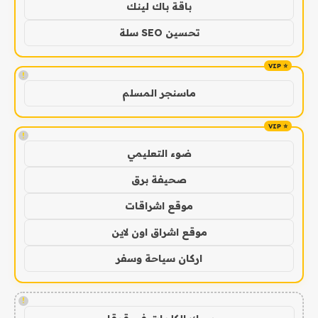
باقة باك لينك
تحسين SEO سلة
!
ماسنجر المسلم
!
ضوء التعليمي
صحيفة برق
موقع اشراقات
موقع اشراق اون لاين
اركان سياحة وسفر
!