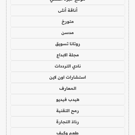
أناقة أنثى
متورخ
مدسن
روتانا تسويق
مجلة الابداع
نادي الترددات
استشارات اون لاين
المعارف
هيدب فيديو
رمح التقنية
رذاذ التجارة
طعم وكيف